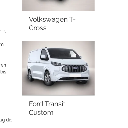
Volkswagen T-
Cross
se,
im
ren
bis
Ford Transit
Custom
ag die