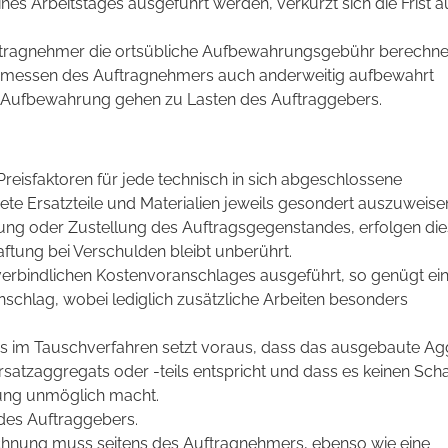
ines Arbeitstages ausgeführt werden, verkürzt sich die Frist a
tragnehmer die ortsübliche Aufbewahrungsgebühr berechne
rmessen des Auftragnehmers auch anderweitig aufbewahrt
 Aufbewahrung gehen zu Lasten des Auftraggebers.
Preisfaktoren für jede technisch in sich abgeschlossene
ete Ersatzteile und Materialien jeweils gesondert auszuweise
ng oder Zustellung des Auftragsgegenstandes, erfolgen die
ftung bei Verschulden bleibt unberührt.
verbindlichen Kostenvoranschlages ausgeführt, so genügt ei
chlag, wobei lediglich zusätzliche Arbeiten besonders
s im Tauschverfahren setzt voraus, dass das ausgebaute Ag
satzaggregats oder -teils entspricht und dass es keinen Sc
tung unmöglich macht.
des Auftraggebers.
chnung muss seitens des Auftragnehmers, ebenso wie eine