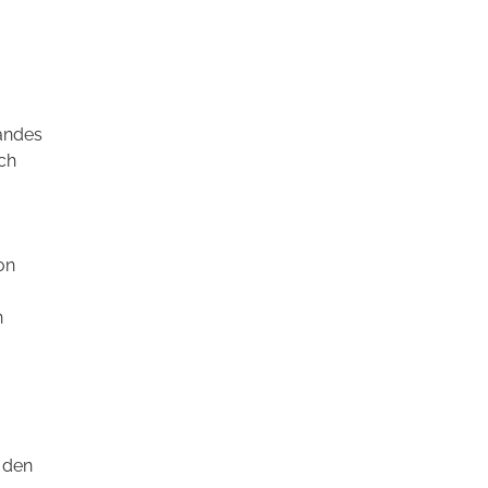
andes
ch
on
n
 den