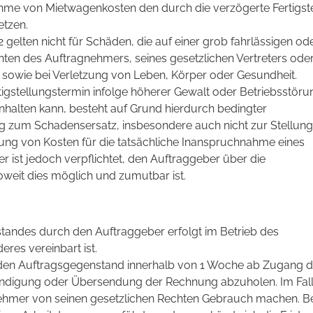
hme von Mietwagenkosten den durch die verzögerte Fertigst
etzen.
2 gelten nicht für Schäden, die auf einer grob fahrlässigen od
chten des Auftragnehmers, seines gesetzlichen Vertreters ode
 sowie bei Verletzung von Leben, Körper oder Gesundheit.
gstellungstermin infolge höherer Gewalt oder Betriebsstör
nhalten kann, besteht auf Grund hierdurch bedingter
g zum Schadensersatz, insbesondere auch nicht zur Stellung
tung von Kosten für die tatsächliche Inanspruchnahme eines
 ist jedoch verpflichtet, den Auftraggeber über die
weit dies möglich und zumutbar ist.
andes durch den Auftraggeber erfolgt im Betrieb des
res vereinbart ist.
t, den Auftragsgegenstand innerhalb von 1 Woche ab Zugang d
ändigung oder Übersendung der Rechnung abzuholen. Im Fall
hmer von seinen gesetzlichen Rechten Gebrauch machen. Be