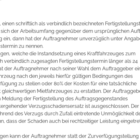
 einen schriftlich als verbindlich bezeichneten Fertigstellung
rt sich der Arbeitsumfang gegenüber dem ursprünglichen Auft
ng ein, dann hat der Auftragnehmer unverzüglich unter Angab
gstermin zu nennen.
ägen, welche die Instandsetzung eines Kraftfahrzeuges zum
h verbindlich zugesagten Fertigstellungstermin länger als 24
 hat der Auftragnehmer nach seiner Wahl dem Auftraggeber ei
hrzeug nach den jeweils hierfür gültigen Bedingungen des
ügung zu stellen oder 80% der Kosten für eine tatsächliche
gleichwertigen Mietfahrzeuges zu erstatten. Der Auftraggeb
h Meldung der Fertigstellung des Auftragsgegenstandes
tergehender Verzugsschadensersatz ist ausgeschlossen. Der
ährend des Verzugs durch Zufall eintretende Unmöglichkeit d
nn, dass der Schaden auch bei rechtzeitiger Leistung eingetre
gen kann der Auftragnehmer statt der Zurverfügungstellung 