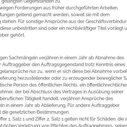
tz gelangten Gegenständen zu.
 wegen Forderungen aus früher durchgeführten Arbeiten,
istungen geltend gemacht werden, soweit sie mit dem
tehen. Für sonstige Ansprüche aus der Geschäftsverbindung
iese unbestritten sind oder ein rechtskräftiger Titel vorliegt 
ber gehört.
gen Sachmängeln verjähren in einem Jahr ab Abnahme des
 Auftraggeber den Auftragsgegenstand trotz Kenntnis eines
elansprüche nur zu, wenn er sich diese bei Abnahme vorbeh
Lieferung herzustellender oder zu erzeugender beweglicher 
tische Person des öffentlichen Rechts, ein öffentlichrechtliche
hmer, der bei Abschluss des Vertrages in Ausübung seiner
eruflichen Tätigkeit handelt, verjähren Ansprüche des
 in einem Jahr ab Ablieferung. Für andere Auftraggeber
ll die gesetzlichen Bestimmungen.
er 1, Satz 1 und Ziffer 2, Satz 1 gelten nicht für Schäden, die 
ätzlichen Verletzung von Pflichten des Auftragnehmers, seine