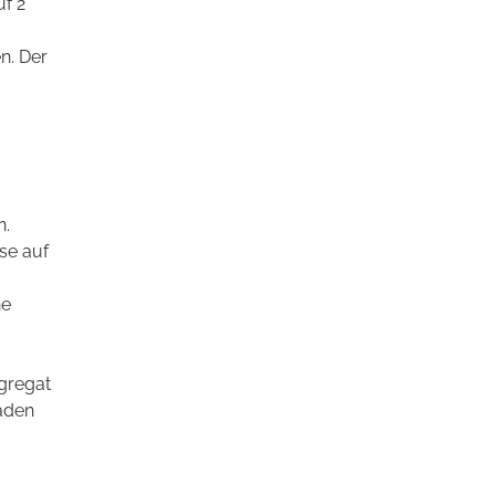
uf 2
n. Der
n.
se auf
ne
gregat
haden