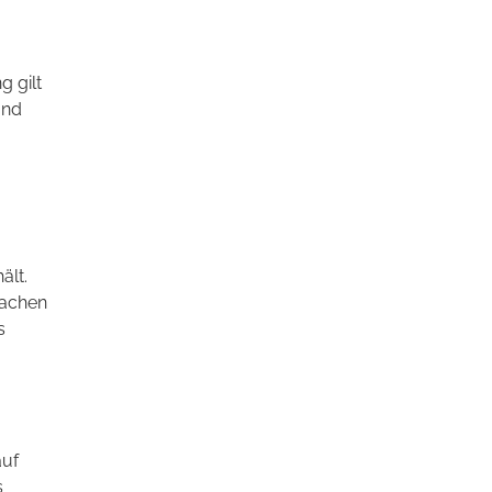
 gilt
und
ält.
Sachen
s
auf
s