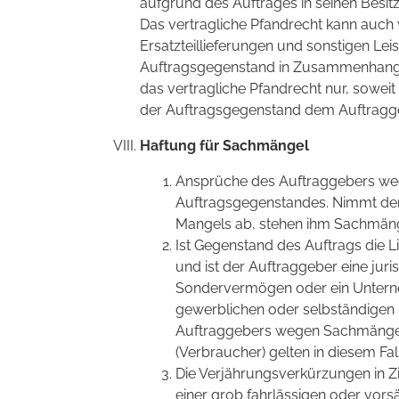
aufgrund des Auftrages in seinen Besi
Das vertragliche Pfandrecht kann auch
Ersatzteillieferungen und sonstigen Le
Auftragsgegenstand in Zusammenhang s
das vertragliche Pfandrecht nur, soweit d
der Auftragsgegenstand dem Auftragge
Haftung für Sachmängel
Ansprüche des Auftraggebers we
Auftragsgegenstandes. Nimmt der
Mangels ab, stehen ihm Sachmäng
Ist Gegenstand des Auftrags die 
und ist der Auftraggeber eine juris
Sondervermögen oder ein Unterne
gewerblichen oder selbständigen b
Auftraggebers wegen Sachmängeln
(Verbraucher) gelten in diesem Fa
Die Verjährungsverkürzungen in Ziff
einer grob fahrlässigen oder vors