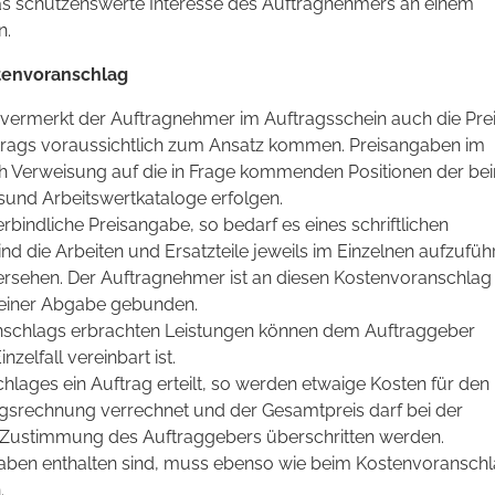
das schützenswerte Interesse des Auftragnehmers an einem
n.
tenvoranschlag
vermerkt der Auftragnehmer im Auftragsschein auch die Prei
trags voraussichtlich zum Ansatz kommen. Preisangaben im
h Verweisung auf die in Frage kommenden Positionen der be
und Arbeitswertkataloge erfolgen.
bindliche Preisangabe, so bedarf es eines schriftlichen
nd die Arbeiten und Ersatzteile jeweils im Einzelnen aufzufüh
ersehen. Der Auftragnehmer ist an diesen Kostenvoranschlag 
einer Abgabe gebunden.
nschlags erbrachten Leistungen können dem Auftraggeber
zelfall vereinbart ist.
lages ein Auftrag erteilt, so werden etwaige Kosten für den
gsrechnung verrechnet und der Gesamtpreis darf bei der
 Zustimmung des Auftraggebers überschritten werden.
aben enthalten sind, muss ebenso wie beim Kostenvoranschl
.