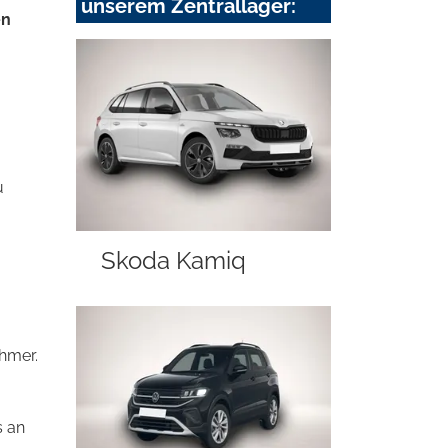
unserem Zentrallager:
en
u
Skoda Kamiq
ehmer.
s an