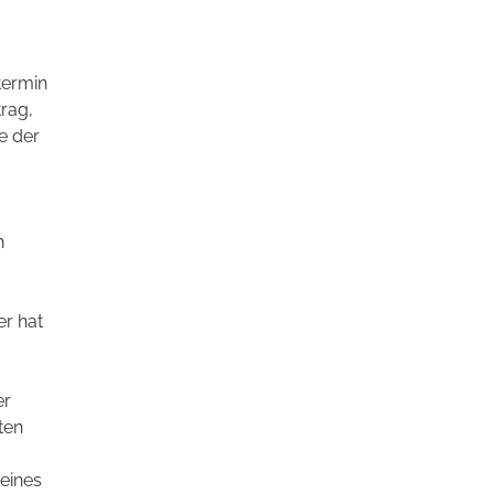
stermin
rag,
e der
n
er hat
er
ten
eines