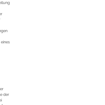
ellung
er
r
ungen
 eines
er
e der
i