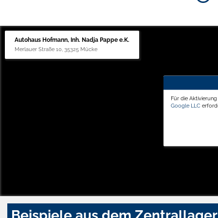
Autohaus Hofmann, Inh. Nadja Pappe e.K.
Merlauer Straße 10, 35325 Mücke
Für die Aktivierun
Google LLC
erforde
Beispiele aus dem Zentrallager