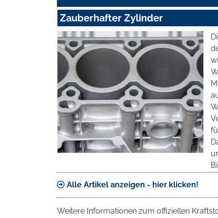
Zauberhafter Zylinder
D
d
wi
Wä
M
au
W
V
fü
Da
u
Bi
Alle Artikel anzeigen - hier klicken!
Weitere Informationen zum offiziellen Krafts