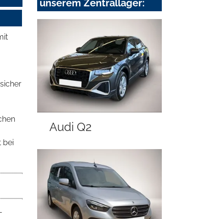
unserem Zentrallager:
mit
sicher
chen
Audi Q2
 bei
-