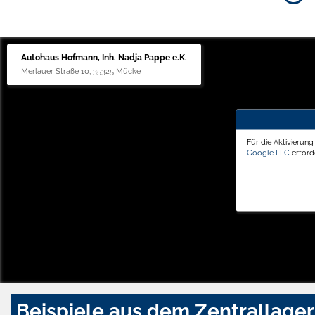
Autohaus Hofmann, Inh. Nadja Pappe e.K.
Merlauer Straße 10, 35325 Mücke
Für die Aktivierun
Google LLC
erforde
Beispiele aus dem Zentrallager