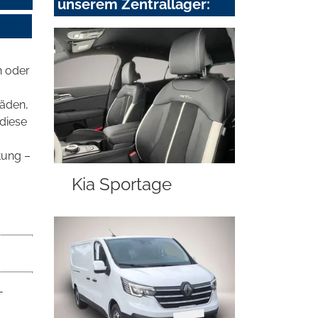
unserem Zentrallager:
n oder
häden,
 diese
tung –
Kia Sportage
-