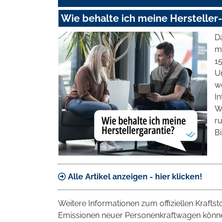
Wie behalte ich meine Hersteller
Da
m
1
U
we
I
W
ru
Bi
Alle Artikel anzeigen - hier klicken!
Weitere Informationen zum offiziellen Krafts
Emissionen neuer Personenkraftwagen können