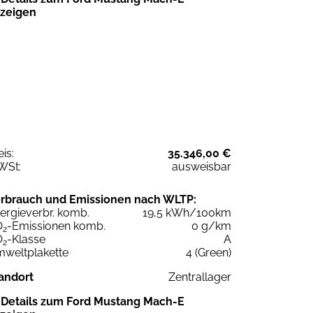
zeigen
eis:
35.346,00 €
WSt:
ausweisbar
rbrauch und Emissionen nach WLTP:
ergieverbr. komb.
19,5 kWh/100km
O
-Emissionen komb.
0 g/km
2
O
-Klasse
A
2
weltplakette
4 (Green)
andort
Zentrallager
Details zum Ford Mustang Mach-E