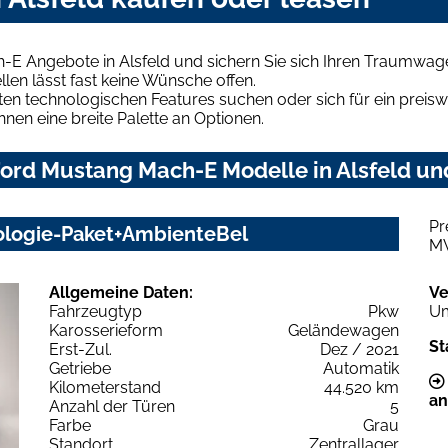
-E Angebote in Alsfeld und sichern Sie sich Ihren Traumwag
len lässt fast keine Wünsche offen.
en technologischen Features suchen oder sich für ein preiswe
hnen eine breite Palette an Optionen.
ord Mustang Mach-E Modelle in Alsfeld und
Pr
logie-Paket+AmbienteBel
M
Allgemeine Daten:
Ve
Fahrzeugtyp
Pkw
Um
Karosserieform
Geländewagen
St
Erst-Zul.
Dez / 2021
Getriebe
Automatik
Kilometerstand
44.520 km
an
Anzahl der Türen
5
Farbe
Grau
Standort
Zentrallager