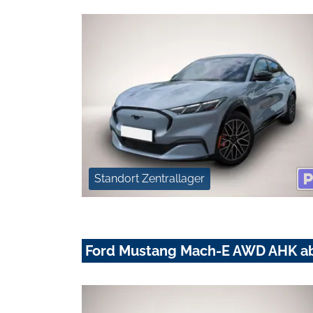
Standort Zentrallager
Ford Mustang Mach-E AWD AHK 