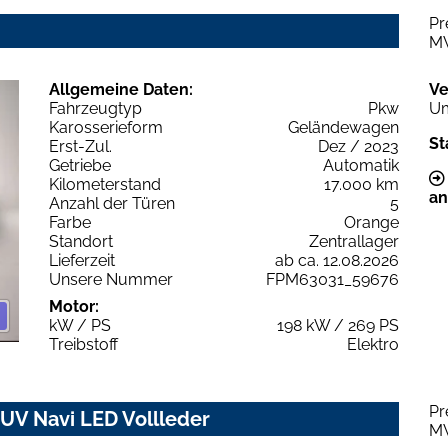
Pr
M
Allgemeine Daten:
Ve
Fahrzeugtyp
Pkw
Um
Karosserieform
Geländewagen
St
Erst-Zul.
Dez / 2023
Getriebe
Automatik
Kilometerstand
17.000 km
an
Anzahl der Türen
5
Farbe
Orange
Standort
Zentrallager
Lieferzeit
ab ca. 12.08.2026
Unsere Nummer
FPM63031_59676
Motor:
kW / PS
198 kW / 269 PS
Treibstoff
Elektro
Pr
UV Navi LED Vollleder
M