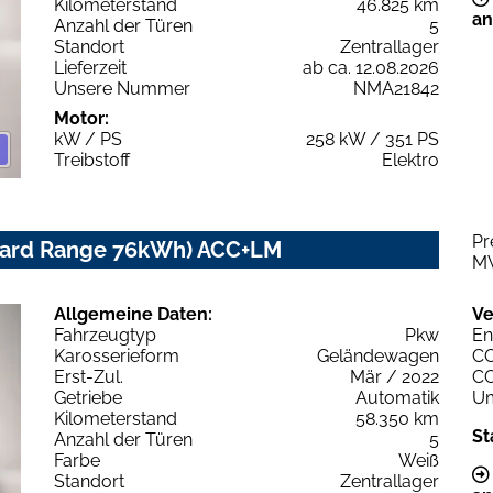
Kilometerstand
46.825 km
an
Anzahl der Türen
5
Standort
Zentrallager
Lieferzeit
ab ca. 12.08.2026
Unsere Nummer
NMA21842
Motor:
kW / PS
258 kW / 351 PS
Treibstoff
Elektro
Pr
dard Range 76kWh) ACC+LM
M
Allgemeine Daten:
Ve
Fahrzeugtyp
Pkw
En
Karosserieform
Geländewagen
C
Erst-Zul.
Mär / 2022
C
Getriebe
Automatik
Um
Kilometerstand
58.350 km
St
Anzahl der Türen
5
Farbe
Weiß
Standort
Zentrallager