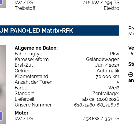
kW / PS
216 kW / 294 PS
Treibstoff
Elektro
Pr
UM PANO+LED Matrix+RFK
M
Allgemeine Daten:
Ve
Fahrzeugtyp
Pkw
Um
Karosserieform
Geländewagen
St
Erst-Zul.
Jun / 2023
Getriebe
Automatik
Kilometerstand
70.000 km
an
Anzahl der Türen
5
Farbe
Weiß
Standort
Zentrallager
Lieferzeit
ab ca. 12.08.2026
Unsere Nummer
61871980-68_72606
Motor:
kW / PS
258 kW / 351 PS