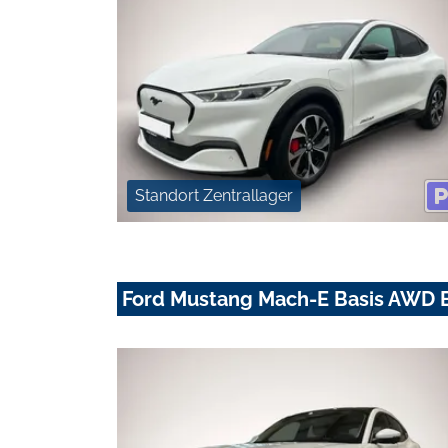
Standort Zentrallager
Ford Mustang Mach-E Basis AWD B