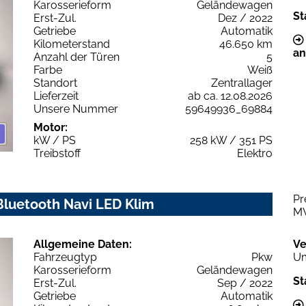
Karosserieform
Geländewagen
St
Erst-Zul.
Dez / 2022
Getriebe
Automatik
Kilometerstand
46.650 km
an
Anzahl der Türen
5
Farbe
Weiß
Standort
Zentrallager
Lieferzeit
ab ca. 12.08.2026
Unsere Nummer
59649936_69884
Motor:
kW / PS
258 kW / 351 PS
Treibstoff
Elektro
Pr
luetooth Navi LED Klim
M
Allgemeine Daten:
Ve
Fahrzeugtyp
Pkw
Um
Karosserieform
Geländewagen
St
Erst-Zul.
Sep / 2022
Getriebe
Automatik