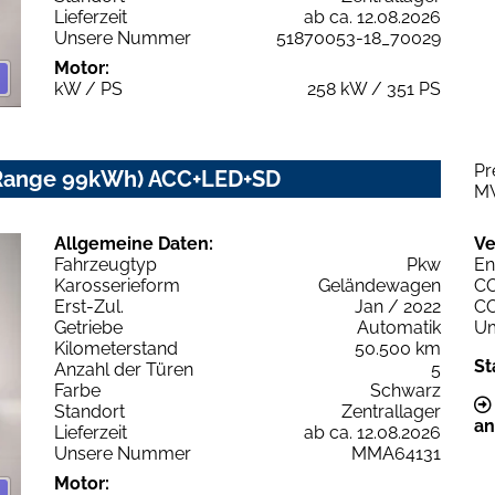
Lieferzeit
ab ca. 12.08.2026
Unsere Nummer
51870053-18_70029
Motor:
kW / PS
258 kW / 351 PS
Pr
 Range 99kWh) ACC+LED+SD
M
Allgemeine Daten:
Ve
Fahrzeugtyp
Pkw
En
Karosserieform
Geländewagen
C
Erst-Zul.
Jan / 2022
C
Getriebe
Automatik
Um
Kilometerstand
50.500 km
St
Anzahl der Türen
5
Farbe
Schwarz
Standort
Zentrallager
an
Lieferzeit
ab ca. 12.08.2026
Unsere Nummer
MMA64131
Motor: