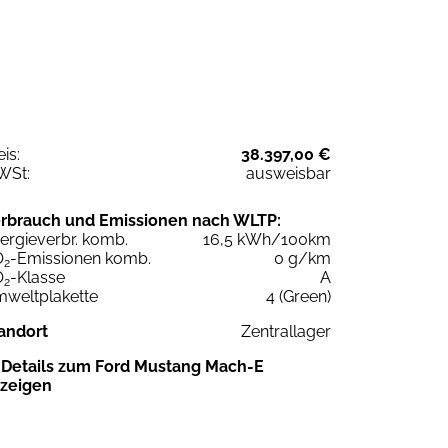
eis:
38.397,00 €
WSt:
ausweisbar
rbrauch und Emissionen nach WLTP:
ergieverbr. komb.
16,5 kWh/100km
O
-Emissionen komb.
0 g/km
2
O
-Klasse
A
2
weltplakette
4 (Green)
andort
Zentrallager
Details zum Ford Mustang Mach-E
zeigen