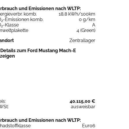
rbrauch und Emissionen nach WLTP:
ergieverbr. komb.
18,8 kWh/100km
O
-Emissionen komb.
0 g/km
2
O
-Klasse
A
2
weltplakette
4 (Green)
andort
Zentrallager
Details zum Ford Mustang Mach-E
zeigen
eis:
40.115,00 €
WSt:
ausweisbar
rbrauch und Emissionen nach WLTP:
hadstoffklasse
Euro6