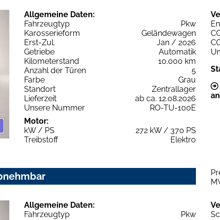
Allgemeine Daten:
Ve
Fahrzeugtyp
Pkw
En
Karosserieform
Geländewagen
C
Erst-Zul.
Jan / 2026
C
Getriebe
Automatik
Um
Kilometerstand
10.000 km
St
Anzahl der Türen
5
Farbe
Grau
Standort
Zentrallager
an
Lieferzeit
ab ca. 12.08.2026
Unsere Nummer
RO-TU-100E
Motor:
kW / PS
272 kW / 370 PS
Treibstoff
Elektro
Pr
abnehmbar
M
Allgemeine Daten:
Ve
Fahrzeugtyp
Pkw
Sc