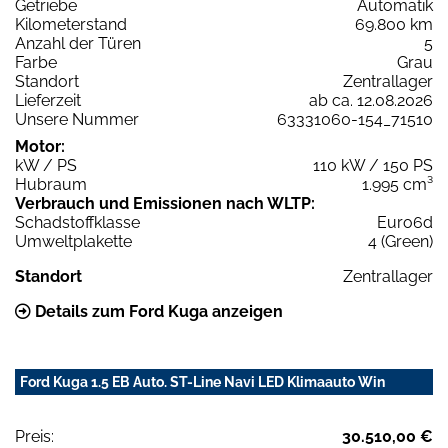
Getriebe
Automatik
Kilometerstand
69.800 km
Anzahl der Türen
5
Farbe
Grau
Standort
Zentrallager
Lieferzeit
ab ca. 12.08.2026
Unsere Nummer
63331060-154_71510
Motor:
kW / PS
110 kW / 150 PS
Hubraum
1.995 cm³
Verbrauch und Emissionen nach WLTP:
Schadstoffklasse
Euro6d
Umweltplakette
4 (Green)
Standort
Zentrallager
Details zum Ford Kuga anzeigen
Ford Kuga 1.5 EB Auto. ST-Line Navi LED Klimaauto Win
Preis:
30.510,00 €