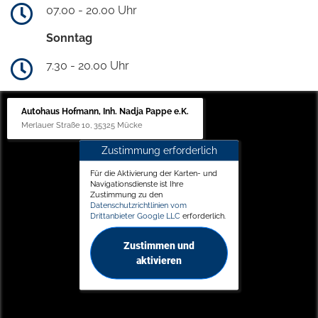
07.00 - 20.00 Uhr
Sonntag
7.30 - 20.00 Uhr
Autohaus Hofmann, Inh. Nadja Pappe e.K.
Merlauer Straße 10, 35325 Mücke
Zustimmung erforderlich
Für die Aktivierung der Karten- und
Navigationsdienste ist Ihre
Zustimmung zu den
Datenschutzrichtlinien vom
Drittanbieter Google LLC
erforderlich.
Zustimmen und
aktivieren