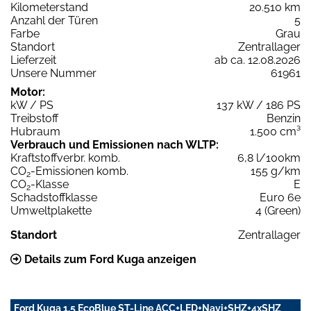
Kilometerstand
20.510 km
Anzahl der Türen
5
Farbe
Grau
Standort
Zentrallager
Lieferzeit
ab ca. 12.08.2026
Unsere Nummer
61961
Motor:
kW / PS
137 kW / 186 PS
Treibstoff
Benzin
Hubraum
1.500 cm³
Verbrauch und Emissionen nach WLTP:
Kraftstoffverbr. komb.
6,8 l/100km
CO
-Emissionen komb.
155 g/km
2
CO
-Klasse
E
2
Schadstoffklasse
Euro 6e
Umweltplakette
4 (Green)
Standort
Zentrallager
Details zum Ford Kuga anzeigen
Ford Kuga 1.5 EcoBlue ST-Line ACC+LED+Navi+SHZ+4xSHZ