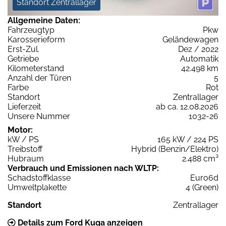
Standort Zentrallager
Allgemeine Daten:
Fahrzeugtyp
Pkw
Karosserieform
Geländewagen
Erst-Zul.
Dez / 2022
Getriebe
Automatik
Kilometerstand
42.498 km
Anzahl der Türen
5
Farbe
Rot
Standort
Zentrallager
Lieferzeit
ab ca. 12.08.2026
Unsere Nummer
1032-26
Motor:
kW / PS
165 kW / 224 PS
Treibstoff
Hybrid (Benzin/Elektro)
Hubraum
2.488 cm³
Verbrauch und Emissionen nach WLTP:
Schadstoffklasse
Euro6d
Umweltplakette
4 (Green)
Standort
Zentrallager
Details zum Ford Kuga anzeigen