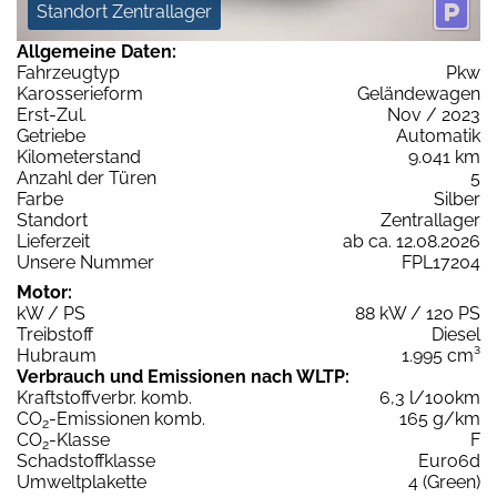
Standort Zentrallager
Allgemeine Daten:
Fahrzeugtyp
Pkw
Karosserieform
Geländewagen
Erst-Zul.
Nov / 2023
Getriebe
Automatik
Kilometerstand
9.041 km
Anzahl der Türen
5
Farbe
Silber
Standort
Zentrallager
Lieferzeit
ab ca. 12.08.2026
Unsere Nummer
FPL17204
Motor:
kW / PS
88 kW / 120 PS
Treibstoff
Diesel
Hubraum
1.995 cm³
Verbrauch und Emissionen nach WLTP:
Kraftstoffverbr. komb.
6,3 l/100km
CO
-Emissionen komb.
165 g/km
2
CO
-Klasse
F
2
Schadstoffklasse
Euro6d
Umweltplakette
4 (Green)