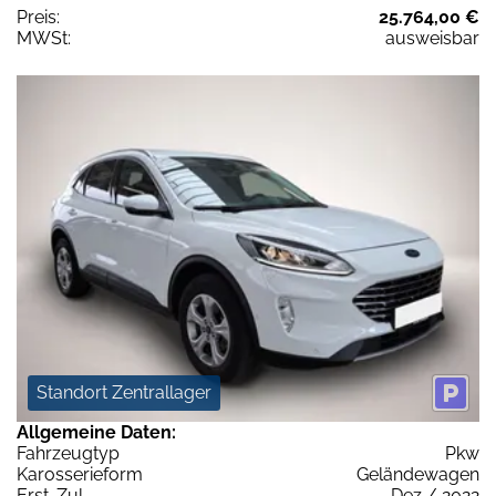
Preis:
25.764,00 €
MWSt:
ausweisbar
Standort Zentrallager
Allgemeine Daten:
Fahrzeugtyp
Pkw
Karosserieform
Geländewagen
Erst-Zul.
Dez / 2022