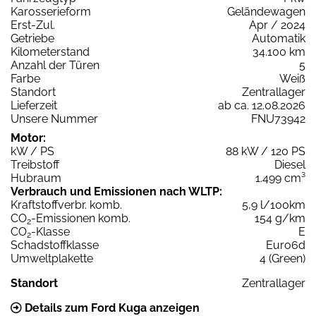
Karosserieform
Geländewagen
Erst-Zul.
Apr / 2024
Getriebe
Automatik
Kilometerstand
34.100 km
Anzahl der Türen
5
Farbe
Weiß
Standort
Zentrallager
Lieferzeit
ab ca. 12.08.2026
Unsere Nummer
FNU73942
Motor:
kW / PS
88 kW / 120 PS
Treibstoff
Diesel
Hubraum
1.499 cm³
Verbrauch und Emissionen nach WLTP:
Kraftstoffverbr. komb.
5,9 l/100km
CO
-Emissionen komb.
154 g/km
2
CO
-Klasse
E
2
Schadstoffklasse
Euro6d
Umweltplakette
4 (Green)
Standort
Zentrallager
Details zum Ford Kuga anzeigen