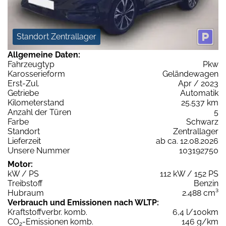
Standort Zentrallager
Allgemeine Daten:
Fahrzeugtyp
Pkw
Karosserieform
Geländewagen
Erst-Zul.
Apr / 2023
Getriebe
Automatik
Kilometerstand
25.537 km
Anzahl der Türen
5
Farbe
Schwarz
Standort
Zentrallager
Lieferzeit
ab ca. 12.08.2026
Unsere Nummer
103192750
Motor:
kW / PS
112 kW / 152 PS
Treibstoff
Benzin
Hubraum
2.488 cm³
Verbrauch und Emissionen nach WLTP:
Kraftstoffverbr. komb.
6,4 l/100km
CO
-Emissionen komb.
146 g/km
2