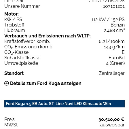
Lieferzeit
ab ca. 12.08.2026
Unsere Nummer
103101201
Motor:
kW / PS
112 kW / 152 PS
Treibstoff
Benzin
Hubraum
2.488 cm³
Verbrauch und Emissionen nach WLTP:
Kraftstoffverbr. komb.
6,2 l/100km
CO
-Emissionen komb.
143 g/km
2
CO
-Klasse
E
2
Schadstoffklasse
Euro6d
Umweltplakette
4 (Green)
Standort
Zentrallager
Details zum Ford Kuga anzeigen
Ford Kuga 1.5 EB Auto. ST-Line Navi LED Klimaauto Win
Preis:
30.510,00 €
MWSt:
ausweisbar