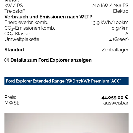
kW / PS
210 kW / 286 PS
Treibstoff
Elektro
Verbrauch und Emissionen nach WLTP:
Energieverbr. komb.
13,9 kWh/100km
CO
-Emissionen komb.
0 g/km
2
CO
-Klasse
A
2
Umweltplakette
4 (Green)
Standort
Zentrallager
Details zum Ford Explorer anzeigen
Ford Explorer Extended Range RWD 77kWh Premium *ACC*
Preis:
44.059,00 €
MWSt:
ausweisbar