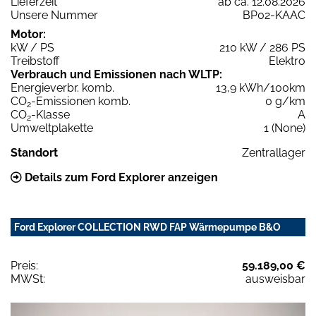
Lieferzeit
ab ca. 12.08.2026
Unsere Nummer
BP02-KAAC
Motor:
kW / PS
210 kW / 286 PS
Treibstoff
Elektro
Verbrauch und Emissionen nach WLTP:
Energieverbr. komb.
13,9 kWh/100km
CO
-Emissionen komb.
0 g/km
2
CO
-Klasse
A
2
Umweltplakette
1 (None)
Standort
Zentrallager
Details zum Ford Explorer anzeigen
Ford Explorer COLLECTION RWD FAP Wärmepumpe B&O
Preis:
59.189,00 €
MWSt:
ausweisbar