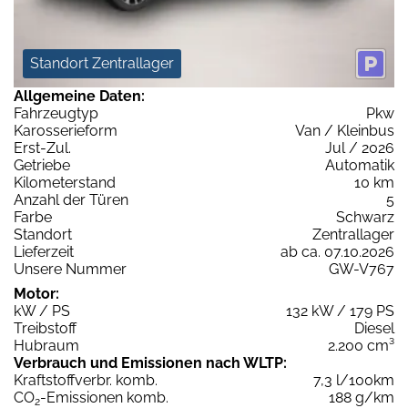
Standort Zentrallager
Allgemeine Daten:
Fahrzeugtyp
Pkw
Karosserieform
Van / Kleinbus
Erst-Zul.
Jul / 2026
Getriebe
Automatik
Kilometerstand
10 km
Anzahl der Türen
5
Farbe
Schwarz
Standort
Zentrallager
Lieferzeit
ab ca. 07.10.2026
Unsere Nummer
GW-V767
Motor:
kW / PS
132 kW / 179 PS
Treibstoff
Diesel
Hubraum
2.200 cm³
Verbrauch und Emissionen nach WLTP:
Kraftstoffverbr. komb.
7,3 l/100km
CO
-Emissionen komb.
188 g/km
2