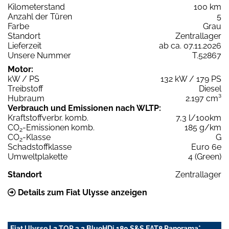
Kilometerstand
100 km
Anzahl der Türen
5
Farbe
Grau
Standort
Zentrallager
Lieferzeit
ab ca. 07.11.2026
Unsere Nummer
T.52867
Motor:
kW / PS
132 kW / 179 PS
Treibstoff
Diesel
Hubraum
2.197 cm³
Verbrauch und Emissionen nach WLTP:
Kraftstoffverbr. komb.
7,3 l/100km
CO
-Emissionen komb.
185 g/km
2
CO
-Klasse
G
2
Schadstoffklasse
Euro 6e
Umweltplakette
4 (Green)
Standort
Zentrallager
Details zum Fiat Ulysse anzeigen
Fiat Ulysse L2 TOP 2.2 BlueHDi 180 S&S EAT8 Panorama*