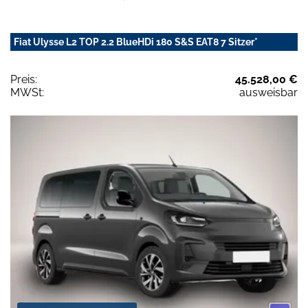
Fiat Ulysse L2 TOP 2.2 BlueHDi 180 S&S EAT8 7 Sitzer*
Preis:
45.528,00 €
MWSt:
ausweisbar