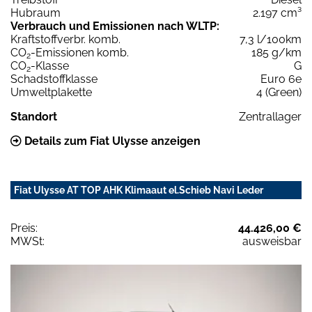
Hubraum
2.197 cm³
Verbrauch und Emissionen nach WLTP:
Kraftstoffverbr. komb.
7,3 l/100km
CO
-Emissionen komb.
185 g/km
2
CO
-Klasse
G
2
Schadstoffklasse
Euro 6e
Umweltplakette
4 (Green)
Standort
Zentrallager
Details zum Fiat Ulysse anzeigen
Fiat Ulysse AT TOP AHK Klimaaut el.Schieb Navi Leder
Preis:
44.426,00 €
MWSt:
ausweisbar