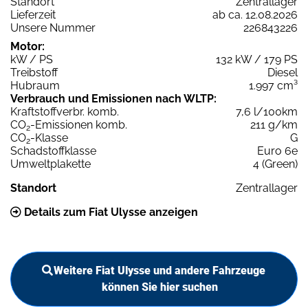
Standort
Zentrallager
Lieferzeit
ab ca. 12.08.2026
Unsere Nummer
226843226
Motor:
kW / PS
132 kW / 179 PS
Treibstoff
Diesel
Hubraum
1.997 cm³
Verbrauch und Emissionen nach WLTP:
Kraftstoffverbr. komb.
7,6 l/100km
CO
-Emissionen komb.
211 g/km
2
CO
-Klasse
G
2
Schadstoffklasse
Euro 6e
Umweltplakette
4 (Green)
Standort
Zentrallager
Details zum Fiat Ulysse anzeigen
Weitere Fiat Ulysse und andere Fahrzeuge
können Sie hier suchen