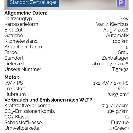
Standort Zentrallager
Allgemeine Daten:
Fahrzeugtyp
Pkw
Karosserieform
Van / Kleinbus
Erst-Zul.
Aug / 2026
Getriebe
Automatik
Kilometerstand
100 km
Anzahl der Türen
5
Farbe
Grau
Standort
Zentrallager
Lieferzeit
ab ca. 07.11.2026
Unsere Nummer
T.52832
Motor:
kW / PS
132 kW / 179 PS
Treibstoff
Diesel
Hubraum
2.197 cm³
Verbrauch und Emissionen nach WLTP:
Kraftstoffverbr. komb.
7,3 l/100km
CO
-Emissionen komb.
185 g/km
2
CO
-Klasse
G
2
Schadstoffklasse
Euro 6e
Umweltplakette
4 (Green)