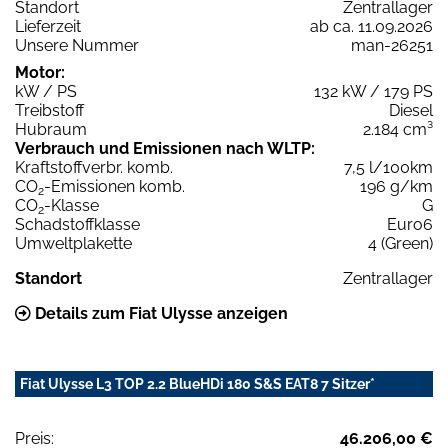
Standort
Zentrallager
Lieferzeit
ab ca. 11.09.2026
Unsere Nummer
man-26251
Motor:
kW / PS
132 kW / 179 PS
Treibstoff
Diesel
Hubraum
2.184 cm³
Verbrauch und Emissionen nach WLTP:
Kraftstoffverbr. komb.
7,5 l/100km
CO
-Emissionen komb.
196 g/km
2
CO
-Klasse
G
2
Schadstoffklasse
Euro6
Umweltplakette
4 (Green)
Standort
Zentrallager
Details zum Fiat Ulysse anzeigen
Fiat Ulysse L3 TOP 2.2 BlueHDi 180 S&S EAT8 7 Sitzer*
Preis:
46.206,00 €