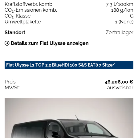
Kraftstoffverbr. komb.
7,3 l/100km
CO
-Emissionen komb.
188 g/km
2
CO
-Klasse
G
2
Umweltplakette
1 (None)
Standort
Zentrallager
Details zum Fiat Ulysse anzeigen
Fiat Ulysse L3 TOP 2.2 BlueHDi 180 S&S EAT8 7 Sitzer*
Preis:
46.206,00 €
MWSt:
ausweisbar