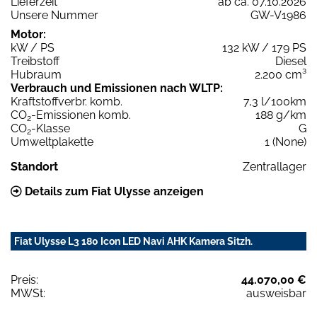
Lieferzeit
ab ca. 07.10.2026
Unsere Nummer
GW-V1986
Motor:
kW / PS
132 kW / 179 PS
Treibstoff
Diesel
Hubraum
2.200 cm³
Verbrauch und Emissionen nach WLTP:
Kraftstoffverbr. komb.
7,3 l/100km
CO
-Emissionen komb.
188 g/km
2
CO
-Klasse
G
2
Umweltplakette
1 (None)
Standort
Zentrallager
Details zum Fiat Ulysse anzeigen
Fiat Ulysse L3 180 Icon LED Navi AHK Kamera Sitzh.
Preis:
44.070,00 €
MWSt:
ausweisbar