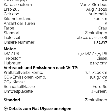
Karosserieform
Van / Kleinbus
Erst-Zul.
Aug / 2026
Getriebe
Automatik
Kilometerstand
100 km
Anzahl der Türen
5
Farbe
Grau
Standort
Zentrallager
Lieferzeit
ab ca. 07.11.2026
Unsere Nummer
T.52837
Motor:
kW / PS
132 kW / 179 PS
Treibstoff
Diesel
Hubraum
2.197 cm³
Verbrauch und Emissionen nach WLTP:
Kraftstoffverbr. komb.
7,3 l/100km
CO
-Emissionen komb.
185 g/km
2
CO
-Klasse
G
2
Schadstoffklasse
Euro 6e
Umweltplakette
4 (Green)
Standort
Zentrallager
Details zum Fiat Ulysse anzeigen