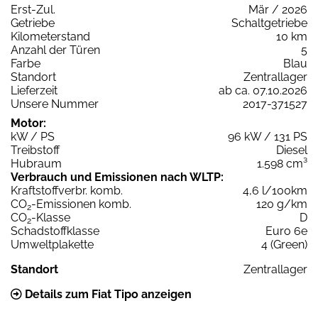
Erst-Zul.
Mär / 2026
Getriebe
Schaltgetriebe
Kilometerstand
10 km
Anzahl der Türen
5
Farbe
Blau
Standort
Zentrallager
Lieferzeit
ab ca. 07.10.2026
Unsere Nummer
2017-371527
Motor:
kW / PS
96 kW / 131 PS
Treibstoff
Diesel
Hubraum
1.598 cm³
Verbrauch und Emissionen nach WLTP:
Kraftstoffverbr. komb.
4,6 l/100km
CO
-Emissionen komb.
120 g/km
2
CO
-Klasse
D
2
Schadstoffklasse
Euro 6e
Umweltplakette
4 (Green)
Standort
Zentrallager
Details zum Fiat Tipo anzeigen