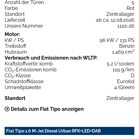
Anzahl der Türen
5
Farbe
Rot
Standort
Zentrallager
Lieferzeit
ab ca. 12.08.2026
Unsere Nummer
1122-26
Motor:
kW / PS
96 kW / 131 PS
Treibstoff
Benzin
Hubraum
1.469 cm³
Verbrauch und Emissionen nach WLTP:
Kraftstoffverbr. komb.
5,2 l/100km
CO
-Emissionen komb.
119 g/km
2
CO
-Klasse
D
2
Schadstoffklasse
Euro6d
Umweltplakette
4 (Green)
Standort
Zentrallager
Details zum Fiat Tipo anzeigen
Fiat Tipo 1.6 M-Jet Diesel Urban RFK+LED+DAB