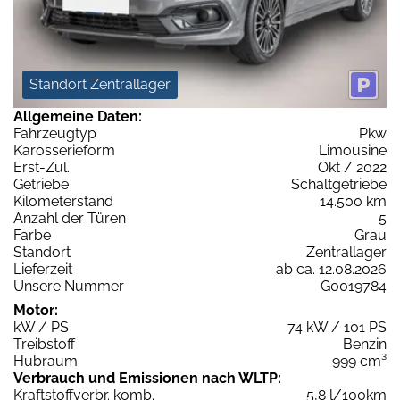
Standort Zentrallager
Allgemeine Daten:
Fahrzeugtyp
Pkw
Karosserieform
Limousine
Erst-Zul.
Okt / 2022
Getriebe
Schaltgetriebe
Kilometerstand
14.500 km
Anzahl der Türen
5
Farbe
Grau
Standort
Zentrallager
Lieferzeit
ab ca. 12.08.2026
Unsere Nummer
G0019784
Motor:
kW / PS
74 kW / 101 PS
Treibstoff
Benzin
Hubraum
999 cm³
Verbrauch und Emissionen nach WLTP:
Kraftstoffverbr. komb.
5,8 l/100km