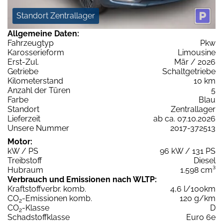
Standort Zentrallager
Allgemeine Daten:
Fahrzeugtyp
Pkw
Karosserieform
Limousine
Erst-Zul.
Mär / 2026
Getriebe
Schaltgetriebe
Kilometerstand
10 km
Anzahl der Türen
5
Farbe
Blau
Standort
Zentrallager
Lieferzeit
ab ca. 07.10.2026
Unsere Nummer
2017-372513
Motor:
kW / PS
96 kW / 131 PS
Treibstoff
Diesel
Hubraum
1.598 cm³
Verbrauch und Emissionen nach WLTP:
Kraftstoffverbr. komb.
4,6 l/100km
CO
-Emissionen komb.
120 g/km
2
CO
-Klasse
D
2
Schadstoffklasse
Euro 6e