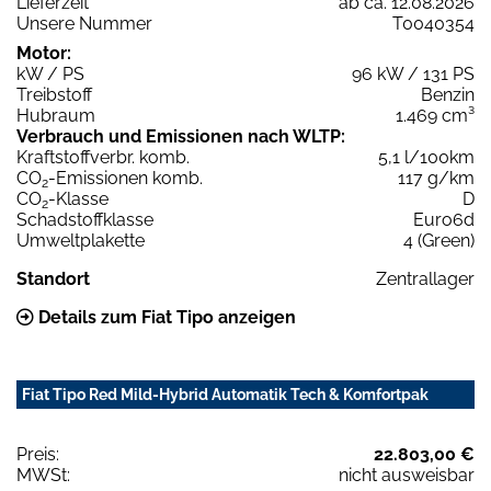
Lieferzeit
ab ca. 12.08.2026
Unsere Nummer
T0040354
Motor:
kW / PS
96 kW / 131 PS
Treibstoff
Benzin
Hubraum
1.469 cm³
Verbrauch und Emissionen nach WLTP:
Kraftstoffverbr. komb.
5,1 l/100km
CO
-Emissionen komb.
117 g/km
2
CO
-Klasse
D
2
Schadstoffklasse
Euro6d
Umweltplakette
4 (Green)
Standort
Zentrallager
Details zum Fiat Tipo anzeigen
Fiat Tipo Red Mild-Hybrid Automatik Tech & Komfortpak
Preis:
22.803,00 €
MWSt:
nicht ausweisbar