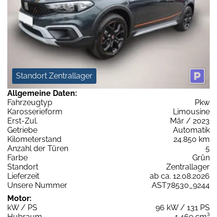
Standort Zentrallager
Allgemeine Daten:
Fahrzeugtyp
Pkw
Karosserieform
Limousine
Erst-Zul.
Mär / 2023
Getriebe
Automatik
Kilometerstand
24.850 km
Anzahl der Türen
5
Farbe
Grün
Standort
Zentrallager
Lieferzeit
ab ca. 12.08.2026
Unsere Nummer
AST78530_9244
Motor:
kW / PS
96 kW / 131 PS
Hubraum
1.469 cm³