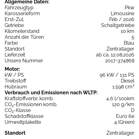
Allgemeine Daten:
Fahrzeugtyp
Pkw
Karosserieform
Limousine
Erst-Zul.
Feb / 2026
Getriebe
Schaltgetriebe
Kilometerstand
10 km
Anzahl der Türen
5
Farbe
Blau
Standort
Zentrallager
Lieferzeit
ab ca. 12.08.2026
Unsere Nummer
2017-374868
Motor:
kW / PS
96 kW / 131 PS
Treibstoff
Diesel
Hubraum
1.598 cm³
Verbrauch und Emissionen nach WLTP:
Kraftstoffverbr. komb.
4,6 l/100km
CO
-Emissionen komb.
120 g/km
2
CO
-Klasse
D
2
Schadstoffklasse
Euro 6e
Umweltplakette
4 (Green)
Standort
Zentrallager