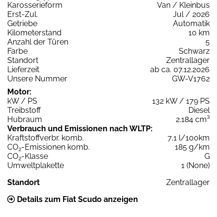
Karosserieform
Van / Kleinbus
Erst-Zul.
Jul / 2026
Getriebe
Automatik
Kilometerstand
10 km
Anzahl der Türen
5
Farbe
Schwarz
Standort
Zentrallager
Lieferzeit
ab ca. 07.12.2026
Unsere Nummer
GW-V1762
Motor:
kW / PS
132 kW / 179 PS
Treibstoff
Diesel
Hubraum
2.184 cm³
Verbrauch und Emissionen nach WLTP:
Kraftstoffverbr. komb.
7,1 l/100km
CO
-Emissionen komb.
185 g/km
2
CO
-Klasse
G
2
Umweltplakette
1 (None)
Standort
Zentrallager
Details zum Fiat Scudo anzeigen