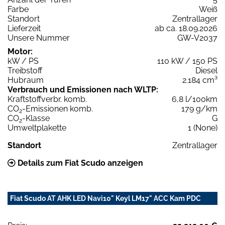
Farbe
Weiß
Standort
Zentrallager
Lieferzeit
ab ca. 18.09.2026
Unsere Nummer
GW-V2037
Motor:
kW / PS
110 kW / 150 PS
Treibstoff
Diesel
Hubraum
2.184 cm³
Verbrauch und Emissionen nach WLTP:
Kraftstoffverbr. komb.
6,8 l/100km
CO
-Emissionen komb.
179 g/km
2
CO
-Klasse
G
2
Umweltplakette
1 (None)
Standort
Zentrallager
Details zum Fiat Scudo anzeigen
Fiat Scudo AT AHK LED Navi10" Keyl LM17" ACC Kam PDC