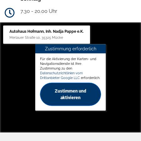
7.30 - 20.00 Uhr
Autohaus Hofmann, Inh. Nadja Pappe e.K.
Merlauer Straße 10, 35325 Mücke
Zustimmung erforderlich
Für die Aktivierung der Karten- und
Navigationsdienste ist Ihre
Zustimmung zu den
Datenschutzrichtlinien vom
Drittanbieter Google LLC
erforderlich.
Zustimmen und
aktivieren