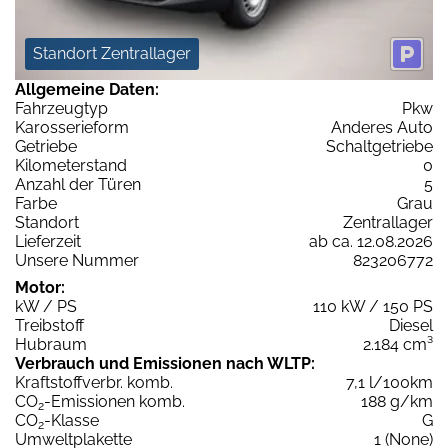
Standort Zentrallager
Allgemeine Daten:
Fahrzeugtyp
Pkw
Karosserieform
Anderes Auto
Getriebe
Schaltgetriebe
Kilometerstand
0
Anzahl der Türen
5
Farbe
Grau
Standort
Zentrallager
Lieferzeit
ab ca. 12.08.2026
Unsere Nummer
823206772
Motor:
kW / PS
110 kW / 150 PS
Treibstoff
Diesel
Hubraum
2.184 cm³
Verbrauch und Emissionen nach WLTP:
Kraftstoffverbr. komb.
7,1 l/100km
CO
-Emissionen komb.
188 g/km
2
CO
-Klasse
G
2
Umweltplakette
1 (None)