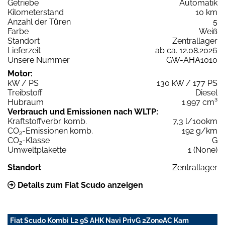
Getriebe
Automatik
Kilometerstand
10 km
Anzahl der Türen
5
Farbe
Weiß
Standort
Zentrallager
Lieferzeit
ab ca. 12.08.2026
Unsere Nummer
GW-AHA1010
Motor:
kW / PS
130 kW / 177 PS
Treibstoff
Diesel
Hubraum
1.997 cm³
Verbrauch und Emissionen nach WLTP:
Kraftstoffverbr. komb.
7,3 l/100km
CO
-Emissionen komb.
192 g/km
2
CO
-Klasse
G
2
Umweltplakette
1 (None)
Standort
Zentrallager
Details zum Fiat Scudo anzeigen
Fiat Scudo Kombi L2 9S AHK Navi PrivG 2ZoneAC Kam