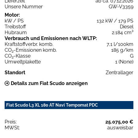
Lieferzeit
ab ca. 07.12.2026
Unsere Nummer
GW-V3359
Motor:
kW / PS
132 kW / 179 PS
Treibstoff
Diesel
Hubraum
2.184 cm³
Verbrauch und Emissionen nach WLTP:
Kraftstoffverbr. komb.
7,1 l/100km
CO
-Emissionen komb.
185 g/km
2
CO
-Klasse
G
2
Umweltplakette
1 (None)
Standort
Zentrallager
Details zum Fiat Scudo anzeigen
Fiat Scudo L3 XL 180 AT Navi Tempomat PDC
Preis:
25.075,00 €
MWSt:
ausweisbar