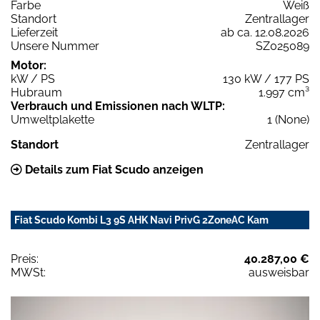
Farbe
Weiß
Standort
Zentrallager
Lieferzeit
ab ca. 12.08.2026
Unsere Nummer
SZ025089
Motor:
kW / PS
130 kW / 177 PS
Hubraum
1.997 cm³
Verbrauch und Emissionen nach WLTP:
Umweltplakette
1 (None)
Standort
Zentrallager
Details zum Fiat Scudo anzeigen
Fiat Scudo Kombi L3 9S AHK Navi PrivG 2ZoneAC Kam
Preis:
40.287,00 €
MWSt:
ausweisbar