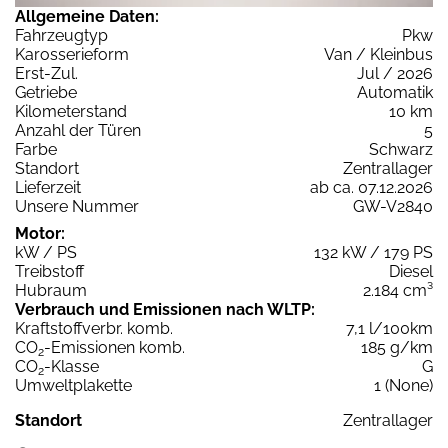
Allgemeine Daten:
Fahrzeugtyp
Pkw
Karosserieform
Van / Kleinbus
Erst-Zul.
Jul / 2026
Getriebe
Automatik
Kilometerstand
10 km
Anzahl der Türen
5
Farbe
Schwarz
Standort
Zentrallager
Lieferzeit
ab ca. 07.12.2026
Unsere Nummer
GW-V2840
Motor:
kW / PS
132 kW / 179 PS
Treibstoff
Diesel
Hubraum
2.184 cm³
Verbrauch und Emissionen nach WLTP:
Kraftstoffverbr. komb.
7,1 l/100km
CO
-Emissionen komb.
185 g/km
2
CO
-Klasse
G
2
Umweltplakette
1 (None)
Standort
Zentrallager