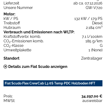
Lieferzeit
ab ca. 07.12.2026
Unsere Nummer
GW-V720
Motor:
kW / PS
132 kW / 179 PS
Treibstoff
Diesel
Hubraum
2.184 cm³
Verbrauch und Emissionen nach WLTP:
Kraftstoffverbr. komb.
7,1 l/100km
CO
-Emissionen komb.
185 g/km
2
CO
-Klasse
G
2
Umweltplakette
1 (None)
Standort
Zentrallager
Details zum Fiat Scudo anzeigen
Fiat Scudo Flex CrewCab L3 6S Temp PDC Holzboden HFT
Preis:
34.297,00 €
MWSt:
ausweisbar