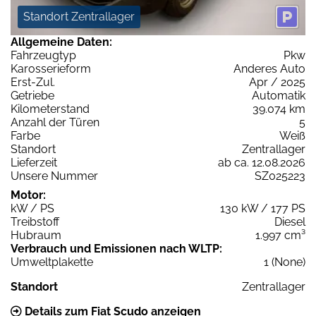
Standort Zentrallager
Allgemeine Daten:
Fahrzeugtyp
Pkw
Karosserieform
Anderes Auto
Erst-Zul.
Apr / 2025
Getriebe
Automatik
Kilometerstand
39.074 km
Anzahl der Türen
5
Farbe
Weiß
Standort
Zentrallager
Lieferzeit
ab ca. 12.08.2026
Unsere Nummer
SZ025223
Motor:
kW / PS
130 kW / 177 PS
Treibstoff
Diesel
Hubraum
1.997 cm³
Verbrauch und Emissionen nach WLTP:
Umweltplakette
1 (None)
Standort
Zentrallager
Details zum Fiat Scudo anzeigen