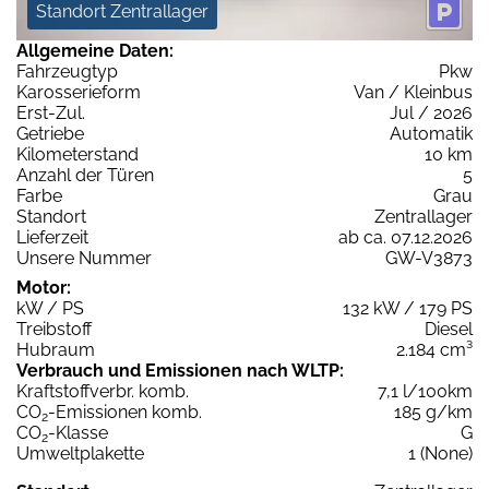
Standort Zentrallager
Allgemeine Daten:
Fahrzeugtyp
Pkw
Karosserieform
Van / Kleinbus
Erst-Zul.
Jul / 2026
Getriebe
Automatik
Kilometerstand
10 km
Anzahl der Türen
5
Farbe
Grau
Standort
Zentrallager
Lieferzeit
ab ca. 07.12.2026
Unsere Nummer
GW-V3873
Motor:
kW / PS
132 kW / 179 PS
Treibstoff
Diesel
Hubraum
2.184 cm³
Verbrauch und Emissionen nach WLTP:
Kraftstoffverbr. komb.
7,1 l/100km
CO
-Emissionen komb.
185 g/km
2
CO
-Klasse
G
2
Umweltplakette
1 (None)