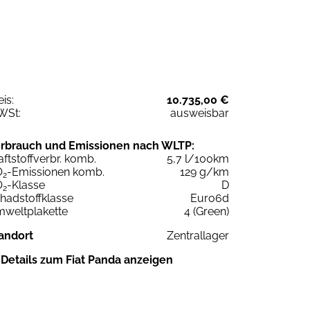
eis:
10.735,00 €
WSt:
ausweisbar
rbrauch und Emissionen nach WLTP:
aftstoffverbr. komb.
5,7 l/100km
O
-Emissionen komb.
129 g/km
2
O
-Klasse
D
2
hadstoffklasse
Euro6d
weltplakette
4 (Green)
andort
Zentrallager
Details zum Fiat Panda anzeigen