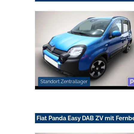
Standort Zentrallager
Fiat Panda Easy DAB ZV mit Fernb