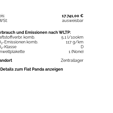
eis:
17.741,00 €
WSt:
ausweisbar
rbrauch und Emissionen nach WLTP:
aftstoffverbr. komb.
5,1 l/100km
O
-Emissionen komb.
117 g/km
2
O
-Klasse
D
2
weltplakette
1 (None)
andort
Zentrallager
Details zum Fiat Panda anzeigen