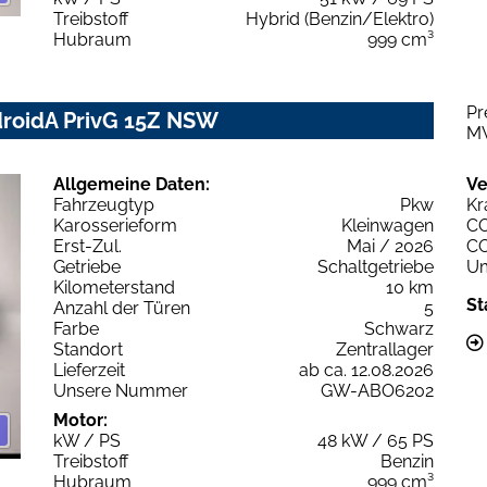
Treibstoff
Hybrid (Benzin/Elektro)
Hubraum
999 cm³
Pr
droidA PrivG 15Z NSW
M
Allgemeine Daten:
Ve
Fahrzeugtyp
Pkw
Kr
Karosserieform
Kleinwagen
C
Erst-Zul.
Mai / 2026
C
Getriebe
Schaltgetriebe
Um
Kilometerstand
10 km
St
Anzahl der Türen
5
Farbe
Schwarz
Standort
Zentrallager
Lieferzeit
ab ca. 12.08.2026
Unsere Nummer
GW-ABO6202
Motor:
kW / PS
48 kW / 65 PS
Treibstoff
Benzin
Hubraum
999 cm³