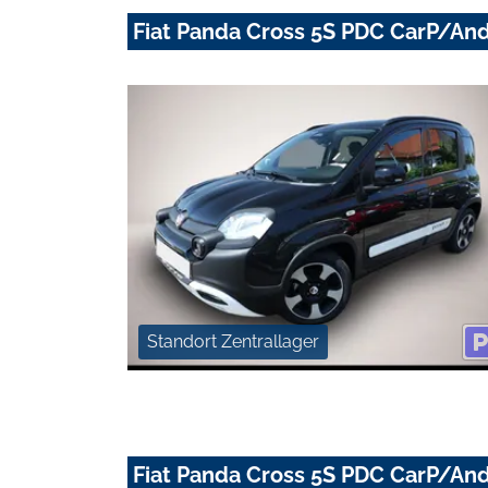
Fiat Panda Cross 5S PDC CarP/An
Standort Zentrallager
Fiat Panda Cross 5S PDC CarP/An