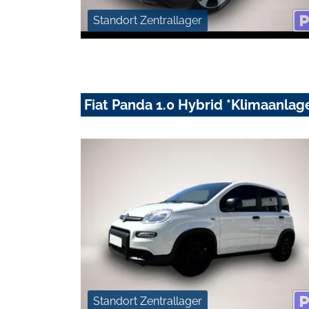
Standort Zentrallager
Fiat Panda 1.0 Hybrid *Klimaanlag
Standort Zentrallager