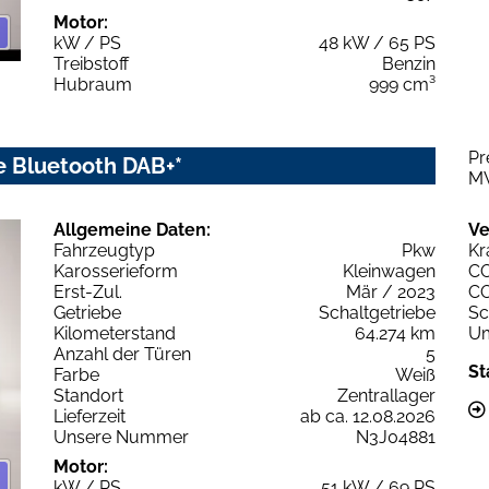
Motor:
kW / PS
48 kW / 65 PS
Treibstoff
Benzin
Hubraum
999 cm³
Pr
e Bluetooth DAB+*
M
Allgemeine Daten:
Ve
Fahrzeugtyp
Pkw
Kr
Karosserieform
Kleinwagen
C
Erst-Zul.
Mär / 2023
C
Getriebe
Schaltgetriebe
Sc
Kilometerstand
64.274 km
Um
Anzahl der Türen
5
St
Farbe
Weiß
Standort
Zentrallager
Lieferzeit
ab ca. 12.08.2026
Unsere Nummer
N3J04881
Motor:
kW / PS
51 kW / 69 PS