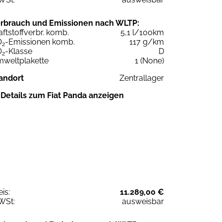
rbrauch und Emissionen nach WLTP:
aftstoffverbr. komb.
5,1 l/100km
O
-Emissionen komb.
117 g/km
2
O
-Klasse
D
2
weltplakette
1 (None)
andort
Zentrallager
Details zum Fiat Panda anzeigen
eis:
11.289,00 €
WSt:
ausweisbar