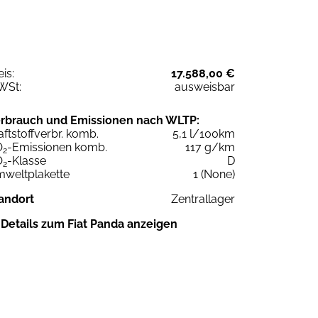
eis:
17.588,00 €
WSt:
ausweisbar
rbrauch und Emissionen nach WLTP:
aftstoffverbr. komb.
5,1 l/100km
O
-Emissionen komb.
117 g/km
2
O
-Klasse
D
2
weltplakette
1 (None)
andort
Zentrallager
Details zum Fiat Panda anzeigen