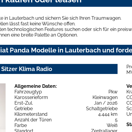
e in Lauterbach und sichern Sie sich Ihren Traumwagen.
len lässt fast keine Wünsche offen.
en technologischen Features suchen oder sich für ein preiswe
hnen eine breite Palette an Optionen.
iat Panda Modelle in Lauterbach und forde
Pr
 Sitzer Klima Radio
M
Allgemeine Daten:
Ve
Fahrzeugtyp
Pkw
Kr
Karosserieform
Kleinwagen
C
Erst-Zul.
Jan / 2026
C
Getriebe
Schaltgetriebe
Sc
Kilometerstand
4.444 km
Um
Anzahl der Türen
5
St
Farbe
Weiß
Standort
Zentrallager