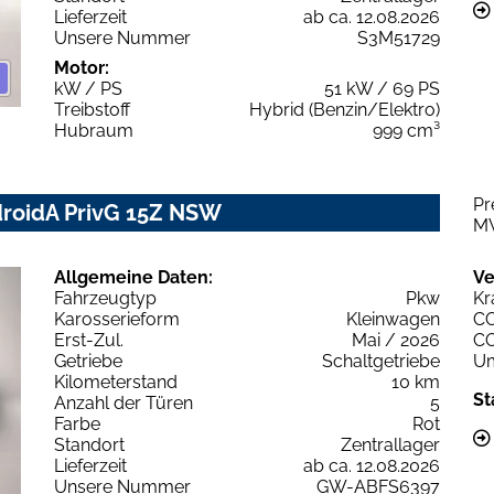
Lieferzeit
ab ca. 12.08.2026
Unsere Nummer
S3M51729
Motor:
kW / PS
51 kW / 69 PS
Treibstoff
Hybrid (Benzin/Elektro)
Hubraum
999 cm³
Pr
droidA PrivG 15Z NSW
M
Allgemeine Daten:
Ve
Fahrzeugtyp
Pkw
Kr
Karosserieform
Kleinwagen
C
Erst-Zul.
Mai / 2026
C
Getriebe
Schaltgetriebe
Um
Kilometerstand
10 km
St
Anzahl der Türen
5
Farbe
Rot
Standort
Zentrallager
Lieferzeit
ab ca. 12.08.2026
Unsere Nummer
GW-ABFS6397