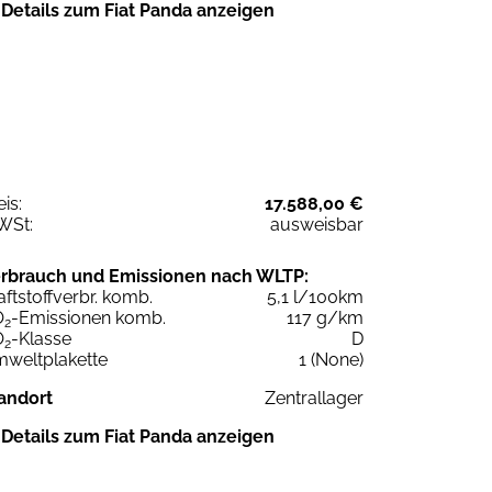
Details zum Fiat Panda anzeigen
eis:
17.588,00 €
WSt:
ausweisbar
rbrauch und Emissionen nach WLTP:
aftstoffverbr. komb.
5,1 l/100km
O
-Emissionen komb.
117 g/km
2
O
-Klasse
D
2
weltplakette
1 (None)
andort
Zentrallager
Details zum Fiat Panda anzeigen