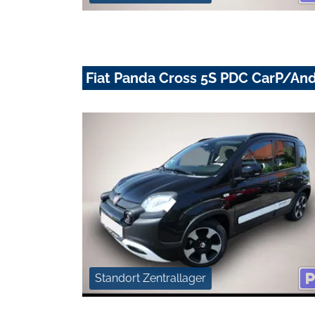
Fiat Panda Cross 5S PDC CarP/An
Standort Zentrallager