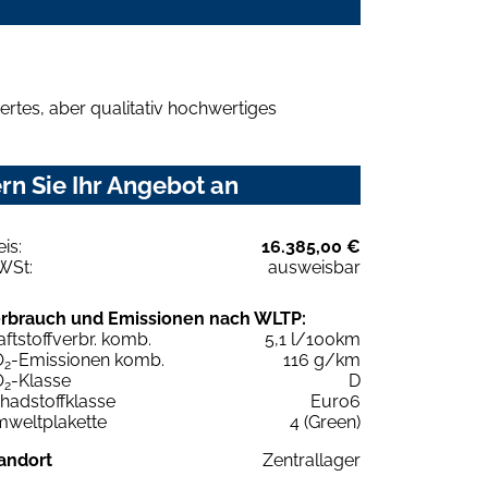
rtes, aber qualitativ hochwertiges
rn Sie Ihr Angebot an
eis:
16.385,00 €
WSt:
ausweisbar
rbrauch und Emissionen nach WLTP:
aftstoffverbr. komb.
5,1 l/100km
O
-Emissionen komb.
116 g/km
2
O
-Klasse
D
2
hadstoffklasse
Euro6
weltplakette
4 (Green)
andort
Zentrallager