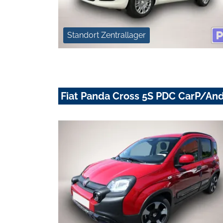
Standort Zentrallager
Fiat Panda Cross 5S PDC CarP/An