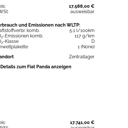
eis:
17.588,00 €
WSt:
ausweisbar
rbrauch und Emissionen nach WLTP:
aftstoffverbr. komb.
5,1 l/100km
O
-Emissionen komb.
117 g/km
2
O
-Klasse
D
2
weltplakette
1 (None)
andort
Zentrallager
Details zum Fiat Panda anzeigen
eis:
17.741,00 €
WSt:
ausweisbar