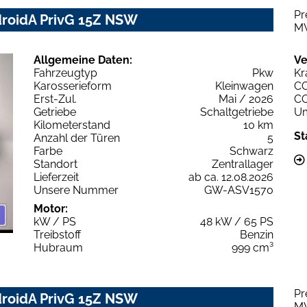
Pr
droidA PrivG 15Z NSW
M
Allgemeine Daten:
Ve
Fahrzeugtyp
Pkw
Kr
Karosserieform
Kleinwagen
C
Erst-Zul.
Mai / 2026
C
Getriebe
Schaltgetriebe
Um
Kilometerstand
10 km
St
Anzahl der Türen
5
Farbe
Schwarz
Standort
Zentrallager
Lieferzeit
ab ca. 12.08.2026
Unsere Nummer
GW-ASV1570
Motor:
kW / PS
48 kW / 65 PS
Treibstoff
Benzin
Hubraum
999 cm³
Pr
droidA PrivG 15Z NSW
M