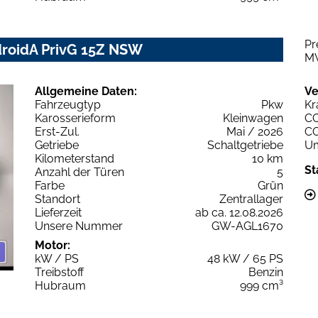
Pr
droidA PrivG 15Z NSW
M
Allgemeine Daten:
Ve
Fahrzeugtyp
Pkw
Kr
Karosserieform
Kleinwagen
C
Erst-Zul.
Mai / 2026
C
Getriebe
Schaltgetriebe
Um
Kilometerstand
10 km
St
Anzahl der Türen
5
Farbe
Grün
Standort
Zentrallager
Lieferzeit
ab ca. 12.08.2026
Unsere Nummer
GW-AGL1670
Motor:
kW / PS
48 kW / 65 PS
Treibstoff
Benzin
Hubraum
999 cm³