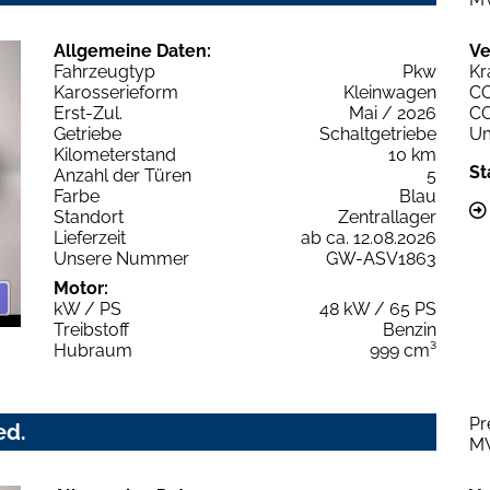
Allgemeine Daten:
Ve
Fahrzeugtyp
Pkw
Kr
Karosserieform
Kleinwagen
C
Erst-Zul.
Mai / 2026
C
Getriebe
Schaltgetriebe
Um
Kilometerstand
10 km
St
Anzahl der Türen
5
Farbe
Blau
Standort
Zentrallager
Lieferzeit
ab ca. 12.08.2026
Unsere Nummer
GW-ASV1863
Motor:
kW / PS
48 kW / 65 PS
Treibstoff
Benzin
Hubraum
999 cm³
Pr
ed.
M