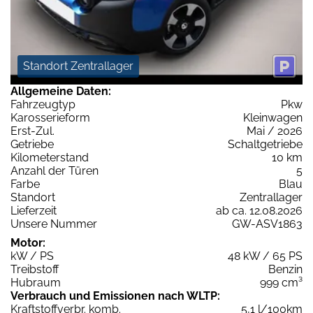
Standort Zentrallager
Allgemeine Daten:
Fahrzeugtyp
Pkw
Karosserieform
Kleinwagen
Erst-Zul.
Mai / 2026
Getriebe
Schaltgetriebe
Kilometerstand
10 km
Anzahl der Türen
5
Farbe
Blau
Standort
Zentrallager
Lieferzeit
ab ca. 12.08.2026
Unsere Nummer
GW-ASV1863
Motor:
kW / PS
48 kW / 65 PS
Treibstoff
Benzin
Hubraum
999 cm³
Verbrauch und Emissionen nach WLTP:
Kraftstoffverbr. komb.
5,1 l/100km