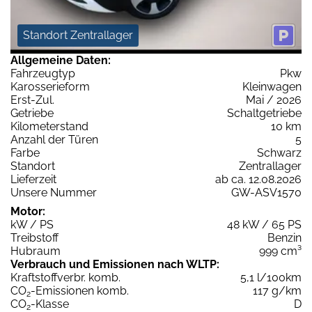
Standort Zentrallager
Allgemeine Daten:
Fahrzeugtyp
Pkw
Karosserieform
Kleinwagen
Erst-Zul.
Mai / 2026
Getriebe
Schaltgetriebe
Kilometerstand
10 km
Anzahl der Türen
5
Farbe
Schwarz
Standort
Zentrallager
Lieferzeit
ab ca. 12.08.2026
Unsere Nummer
GW-ASV1570
Motor:
kW / PS
48 kW / 65 PS
Treibstoff
Benzin
Hubraum
999 cm³
Verbrauch und Emissionen nach WLTP:
Kraftstoffverbr. komb.
5,1 l/100km
CO
-Emissionen komb.
117 g/km
2
CO
-Klasse
D
2