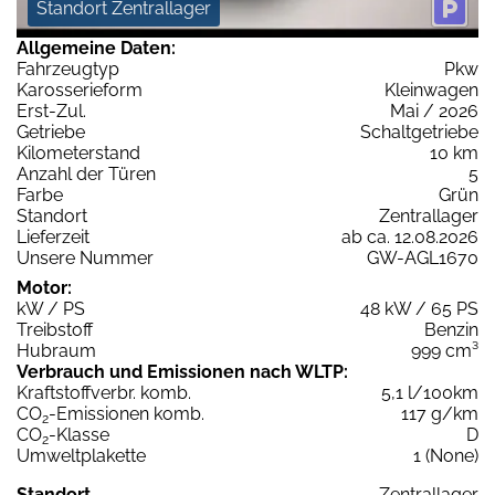
Standort Zentrallager
Allgemeine Daten:
Fahrzeugtyp
Pkw
Karosserieform
Kleinwagen
Erst-Zul.
Mai / 2026
Getriebe
Schaltgetriebe
Kilometerstand
10 km
Anzahl der Türen
5
Farbe
Grün
Standort
Zentrallager
Lieferzeit
ab ca. 12.08.2026
Unsere Nummer
GW-AGL1670
Motor:
kW / PS
48 kW / 65 PS
Treibstoff
Benzin
Hubraum
999 cm³
Verbrauch und Emissionen nach WLTP:
Kraftstoffverbr. komb.
5,1 l/100km
CO
-Emissionen komb.
117 g/km
2
CO
-Klasse
D
2
Umweltplakette
1 (None)
Standort
Zentrallager