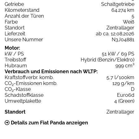
Getriebe
Schaltgetriebe
Kilometerstand
64.274 km
Anzahl der Türen
5
Farbe
Weiß
Standort
Zentrallager
Lieferzeit
ab ca. 12.08.2026
Unsere Nummer
N3J04881
Motor:
kW / PS
51 kW / 69 PS
Treibstoff
Hybrid (Benzin/Elektro)
Hubraum
999 cm³
Verbrauch und Emissionen nach WLTP:
Kraftstoffverbr. komb.
5,7 l/100km
CO
-Emissionen komb.
129 g/km
2
CO
-Klasse
D
2
Schadstoffklasse
Euro6d
Umweltplakette
4 (Green)
Standort
Zentrallager
Details zum Fiat Panda anzeigen