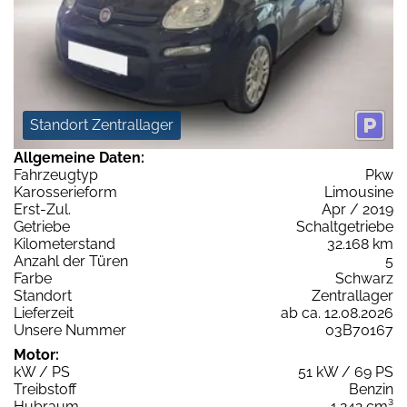
Standort Zentrallager
Allgemeine Daten:
Fahrzeugtyp
Pkw
Karosserieform
Limousine
Erst-Zul.
Apr / 2019
Getriebe
Schaltgetriebe
Kilometerstand
32.168 km
Anzahl der Türen
5
Farbe
Schwarz
Standort
Zentrallager
Lieferzeit
ab ca. 12.08.2026
Unsere Nummer
03B70167
Motor:
kW / PS
51 kW / 69 PS
Treibstoff
Benzin
Hubraum
1.242 cm³