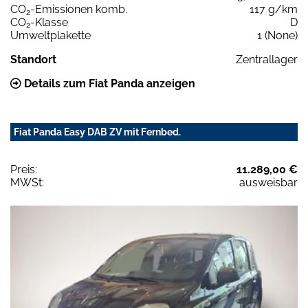
CO
-Emissionen komb.
117 g/km
2
CO
-Klasse
D
2
Umweltplakette
1 (None)
Standort
Zentrallager
Details zum Fiat Panda anzeigen
Fiat Panda Easy DAB ZV mit Fernbed.
Preis:
11.289,00 €
MWSt:
ausweisbar