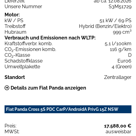
Lieferzeit
ab ca. 12.08.2026
Unsere Nummer
S3M51729
Motor:
kW / PS
51 kW / 69 PS
Treibstoff
Hybrid (Benzin/Elektro)
Hubraum
999 cm³
Verbrauch und Emissionen nach WLTP:
Kraftstoffverbr. komb.
5,1 l/100km
CO
-Emissionen komb.
116 g/km
2
CO
-Klasse
D
2
Schadstoffklasse
Euro6
Umweltplakette
4 (Green)
Standort
Zentrallager
Details zum Fiat Panda anzeigen
Fiat Panda Cross 5S PDC CarP/AndroidA PrivG 15Z NSW
Preis:
17.588,00 €
MWSt:
ausweisbar