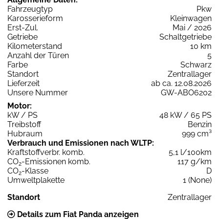
Fahrzeugtyp
Pkw
Karosserieform
Kleinwagen
Erst-Zul.
Mai / 2026
Getriebe
Schaltgetriebe
Kilometerstand
10 km
Anzahl der Türen
5
Farbe
Schwarz
Standort
Zentrallager
Lieferzeit
ab ca. 12.08.2026
Unsere Nummer
GW-ABO6202
Motor:
kW / PS
48 kW / 65 PS
Treibstoff
Benzin
Hubraum
999 cm³
Verbrauch und Emissionen nach WLTP:
Kraftstoffverbr. komb.
5,1 l/100km
CO
-Emissionen komb.
117 g/km
2
CO
-Klasse
D
2
Umweltplakette
1 (None)
Standort
Zentrallager
Details zum Fiat Panda anzeigen