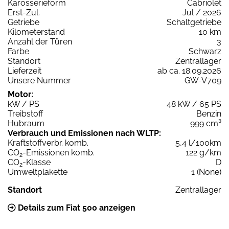
Karosserieform
Cabriolet
Erst-Zul.
Jul / 2026
Getriebe
Schaltgetriebe
Kilometerstand
10 km
Anzahl der Türen
3
Farbe
Schwarz
Standort
Zentrallager
Lieferzeit
ab ca. 18.09.2026
Unsere Nummer
GW-V709
Motor:
kW / PS
48 kW / 65 PS
Treibstoff
Benzin
Hubraum
999 cm³
Verbrauch und Emissionen nach WLTP:
Kraftstoffverbr. komb.
5,4 l/100km
CO
-Emissionen komb.
122 g/km
2
CO
-Klasse
D
2
Umweltplakette
1 (None)
Standort
Zentrallager
Details zum Fiat 500 anzeigen