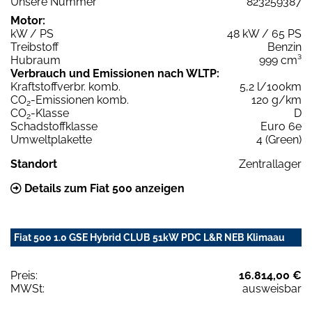
Unsere Nummer
823259387
Motor:
kW / PS
48 kW / 65 PS
Treibstoff
Benzin
Hubraum
999 cm³
Verbrauch und Emissionen nach WLTP:
Kraftstoffverbr. komb.
5,2 l/100km
CO
-Emissionen komb.
120 g/km
2
CO
-Klasse
D
2
Schadstoffklasse
Euro 6e
Umweltplakette
4 (Green)
Standort
Zentrallager
Details zum Fiat 500 anzeigen
Fiat 500 1.0 GSE Hybrid CLUB 51kW PDC L&R NEB Klimaau
Preis:
16.814,00 €
MWSt:
ausweisbar