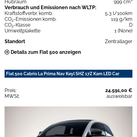
Hubraum
999 cm³
Verbrauch und Emissionen nach WLTP:
Kraftstoffverbr. komb.
5,3 l/100km
CO
-Emissionen komb.
119 g/km
2
CO
-Klasse
D
2
Umweltplakette
1 (None)
Standort
Zentrallager
Details zum Fiat 500 anzeigen
Fiat 500 Cabrio La Prima Nav Keyl SHZ 17Z Kam LED Car
Preis:
24.591,00 €
MWSt:
ausweisbar