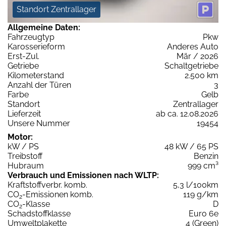
Standort Zentrallager
Allgemeine Daten:
Fahrzeugtyp
Pkw
Karosserieform
Anderes Auto
Erst-Zul.
Mär / 2026
Getriebe
Schaltgetriebe
Kilometerstand
2.500 km
Anzahl der Türen
3
Farbe
Gelb
Standort
Zentrallager
Lieferzeit
ab ca. 12.08.2026
Unsere Nummer
19454
Motor:
kW / PS
48 kW / 65 PS
Treibstoff
Benzin
Hubraum
999 cm³
Verbrauch und Emissionen nach WLTP:
Kraftstoffverbr. komb.
5,3 l/100km
CO
-Emissionen komb.
119 g/km
2
CO
-Klasse
D
2
Schadstoffklasse
Euro 6e
Umweltplakette
4 (Green)