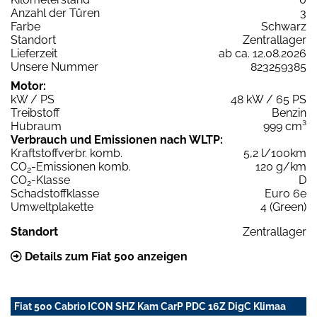
Anzahl der Türen
3
Farbe
Schwarz
Standort
Zentrallager
Lieferzeit
ab ca. 12.08.2026
Unsere Nummer
823259385
Motor:
kW / PS
48 kW / 65 PS
Treibstoff
Benzin
Hubraum
999 cm³
Verbrauch und Emissionen nach WLTP:
Kraftstoffverbr. komb.
5,2 l/100km
CO
-Emissionen komb.
120 g/km
2
CO
-Klasse
D
2
Schadstoffklasse
Euro 6e
Umweltplakette
4 (Green)
Standort
Zentrallager
Details zum Fiat 500 anzeigen
Fiat 500 Cabrio ICON SHZ Kam CarP PDC 16Z DigC Klimaa