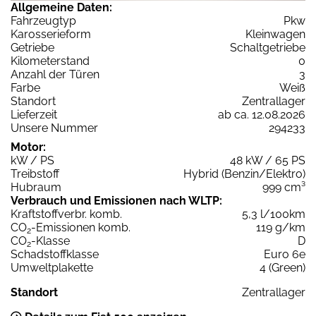
Allgemeine Daten:
Fahrzeugtyp
Pkw
Karosserieform
Kleinwagen
Getriebe
Schaltgetriebe
Kilometerstand
0
Anzahl der Türen
3
Farbe
Weiß
Standort
Zentrallager
Lieferzeit
ab ca. 12.08.2026
Unsere Nummer
294233
Motor:
kW / PS
48 kW / 65 PS
Treibstoff
Hybrid (Benzin/Elektro)
Hubraum
999 cm³
Verbrauch und Emissionen nach WLTP:
Kraftstoffverbr. komb.
5,3 l/100km
CO
-Emissionen komb.
119 g/km
2
CO
-Klasse
D
2
Schadstoffklasse
Euro 6e
Umweltplakette
4 (Green)
Standort
Zentrallager