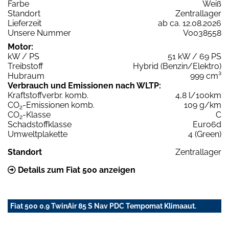
Farbe
Weiß
Standort
Zentrallager
Lieferzeit
ab ca. 12.08.2026
Unsere Nummer
V0038558
Motor:
kW / PS
51 kW / 69 PS
Treibstoff
Hybrid (Benzin/Elektro)
Hubraum
999 cm³
Verbrauch und Emissionen nach WLTP:
Kraftstoffverbr. komb.
4,8 l/100km
CO
-Emissionen komb.
109 g/km
2
CO
-Klasse
C
2
Schadstoffklasse
Euro6d
Umweltplakette
4 (Green)
Standort
Zentrallager
Details zum Fiat 500 anzeigen
Fiat 500 0.9 TwinAir 85 S Nav PDC Tempomat Klimaaut.