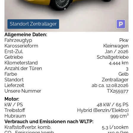
Standort Zentrallager
Allgemeine Daten:
Fahrzeugtyp
Pkw
Karosserieform
Kleinwagen
Erst-Zul.
Jan / 2026
Getriebe
Schaltgetriebe
Kilometerstand
4.444 km
Anzahl der Türen
3
Farbe
Gelb
Standort
Zentrallager
Lieferzeit
ab ca. 12.08.2026
Unsere Nummer
TX255977
Motor:
kW / PS
48 kW / 65 PS
Treibstoff
Hybrid (Benzin/Elektro)
Hubraum
999 cm³
Verbrauch und Emissionen nach WLTP:
Kraftstoffverbr. komb.
5,3 l/100km
CO
-Emissionen komb.
119 g/km