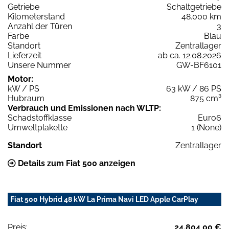
Getriebe
Schaltgetriebe
Kilometerstand
48.000 km
Anzahl der Türen
3
Farbe
Blau
Standort
Zentrallager
Lieferzeit
ab ca. 12.08.2026
Unsere Nummer
GW-BF6101
Motor:
kW / PS
63 kW / 86 PS
Hubraum
875 cm³
Verbrauch und Emissionen nach WLTP:
Schadstoffklasse
Euro6
Umweltplakette
1 (None)
Standort
Zentrallager
Details zum Fiat 500 anzeigen
Fiat 500 Hybrid 48 kW La Prima Navi LED Apple CarPlay
Preis:
24.804,00 €