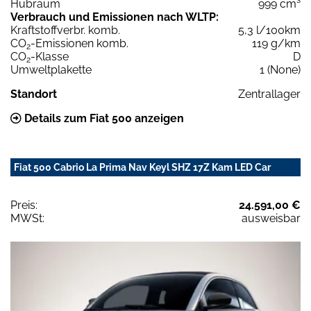
Hubraum
999 cm³
Verbrauch und Emissionen nach WLTP:
Kraftstoffverbr. komb.
5,3 l/100km
CO
-Emissionen komb.
119 g/km
2
CO
-Klasse
D
2
Umweltplakette
1 (None)
Standort
Zentrallager
Details zum Fiat 500 anzeigen
Fiat 500 Cabrio La Prima Nav Keyl SHZ 17Z Kam LED Car
Preis:
24.591,00 €
MWSt:
ausweisbar