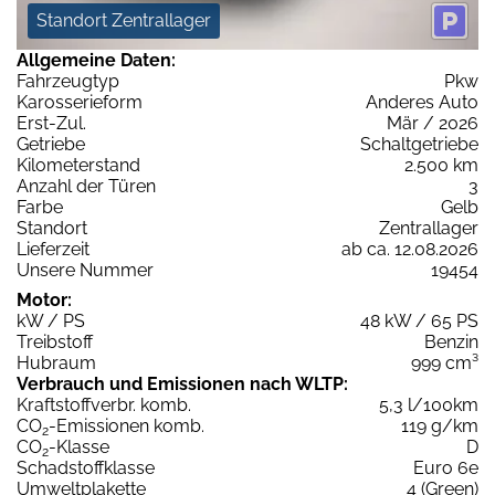
Standort Zentrallager
Allgemeine Daten:
Fahrzeugtyp
Pkw
Karosserieform
Anderes Auto
Erst-Zul.
Mär / 2026
Getriebe
Schaltgetriebe
Kilometerstand
2.500 km
Anzahl der Türen
3
Farbe
Gelb
Standort
Zentrallager
Lieferzeit
ab ca. 12.08.2026
Unsere Nummer
19454
Motor:
kW / PS
48 kW / 65 PS
Treibstoff
Benzin
Hubraum
999 cm³
Verbrauch und Emissionen nach WLTP:
Kraftstoffverbr. komb.
5,3 l/100km
CO
-Emissionen komb.
119 g/km
2
CO
-Klasse
D
2
Schadstoffklasse
Euro 6e
Umweltplakette
4 (Green)