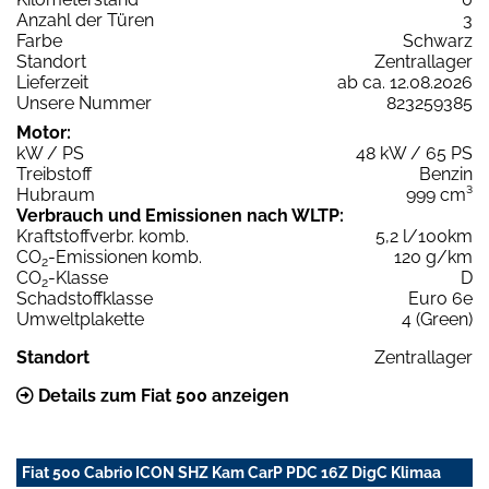
Anzahl der Türen
3
Farbe
Schwarz
Standort
Zentrallager
Lieferzeit
ab ca. 12.08.2026
Unsere Nummer
823259385
Motor:
kW / PS
48 kW / 65 PS
Treibstoff
Benzin
Hubraum
999 cm³
Verbrauch und Emissionen nach WLTP:
Kraftstoffverbr. komb.
5,2 l/100km
CO
-Emissionen komb.
120 g/km
2
CO
-Klasse
D
2
Schadstoffklasse
Euro 6e
Umweltplakette
4 (Green)
Standort
Zentrallager
Details zum Fiat 500 anzeigen
Fiat 500 Cabrio ICON SHZ Kam CarP PDC 16Z DigC Klimaa