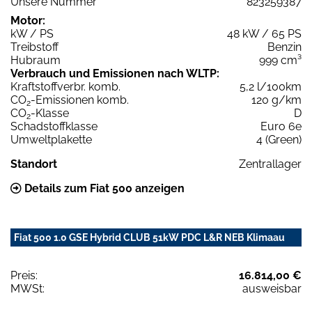
Unsere Nummer
823259387
Motor:
kW / PS
48 kW / 65 PS
Treibstoff
Benzin
Hubraum
999 cm³
Verbrauch und Emissionen nach WLTP:
Kraftstoffverbr. komb.
5,2 l/100km
CO
-Emissionen komb.
120 g/km
2
CO
-Klasse
D
2
Schadstoffklasse
Euro 6e
Umweltplakette
4 (Green)
Standort
Zentrallager
Details zum Fiat 500 anzeigen
Fiat 500 1.0 GSE Hybrid CLUB 51kW PDC L&R NEB Klimaau
Preis:
16.814,00 €
MWSt:
ausweisbar