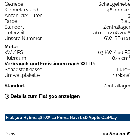
Getriebe
Schaltgetriebe
Kilometerstand
48.000 km
Anzahl der Türen
3
Farbe
Blau
Standort
Zentrallager
Lieferzeit
ab ca. 12.08.2026
Unsere Nummer
GW-BF6101
Motor:
kW / PS
63 kW / 86 PS
Hubraum
875 cm³
Verbrauch und Emissionen nach WLTP:
Schadstoffklasse
Euro6
Umweltplakette
1 (None)
Standort
Zentrallager
Details zum Fiat 500 anzeigen
Fiat 500 Hybrid 48 kW La Prima Navi LED Apple CarPlay
Preis:
24.804,00 €