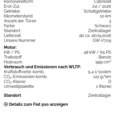
Karosserieform
Cabriolet
Erst-Zul.
Jul / 2026
Getriebe
Schaltgetriebe
Kilometerstand
10 km
Anzahl der Türen
3
Farbe
Schwarz
Standort
Zentrallager
Lieferzeit
ab ca. 18.09.2026
Unsere Nummer
GW-V709
Motor:
kW / PS
48 kW / 65 PS
Treibstoff
Benzin
Hubraum
999 cm³
Verbrauch und Emissionen nach WLTP:
Kraftstoffverbr. komb.
5,4 l/100km
CO
-Emissionen komb.
122 g/km
2
CO
-Klasse
D
2
Umweltplakette
1 (None)
Standort
Zentrallager
Details zum Fiat 500 anzeigen