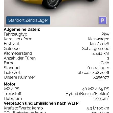
Standort Zentrallager
Allgemeine Daten:
Fahrzeugtyp
Pkw
Karosserieform
Kleinwagen
Erst-Zul.
Jan / 2026
Getriebe
Schaltgetriebe
Kilometerstand
4.444 km
Anzahl der Türen
3
Farbe
Gelb
Standort
Zentrallager
Lieferzeit
ab ca. 12.08.2026
Unsere Nummer
TX255977
Motor:
kW / PS
48 kW / 65 PS
Treibstoff
Hybrid (Benzin/Elektro)
Hubraum
999 cm³
Verbrauch und Emissionen nach WLTP:
Kraftstoffverbr. komb.
5,3 l/100km
CO
-Emissionen komb.
119 g/km