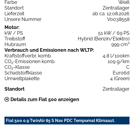
Farbe
Weiß
Standort
Zentrallager
Lieferzeit
ab ca. 12.08.2026
Unsere Nummer
V0038558
Motor:
kW / PS
51 kW / 69 PS
Treibstoff
Hybrid (Benzin/Elektro)
Hubraum
999 cm³
Verbrauch und Emissionen nach WLTP:
Kraftstoffverbr. komb.
4,8 l/100km
CO
-Emissionen komb.
109 g/km
2
CO
-Klasse
C
2
Schadstoffklasse
Euro6d
Umweltplakette
4 (Green)
Standort
Zentrallager
Details zum Fiat 500 anzeigen
Fiat 500 0.9 TwinAir 85 S Nav PDC Tempomat Klimaaut.