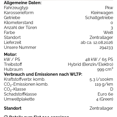
Allgemeine Daten:
Fahrzeugtyp
Pkw
Karosserieform
Kleinwagen
Getriebe
Schaltgetriebe
Kilometerstand
0
Anzahl der Türen
3
Farbe
Weiß
Standort
Zentrallager
Lieferzeit
ab ca. 12.08.2026
Unsere Nummer
294233
Motor:
kW / PS
48 kW / 65 PS
Treibstoff
Hybrid (Benzin/Elektro)
Hubraum
999 cm³
Verbrauch und Emissionen nach WLTP:
Kraftstoffverbr. komb.
5,3 l/100km
CO
-Emissionen komb.
119 g/km
2
CO
-Klasse
D
2
Schadstoffklasse
Euro 6e
Umweltplakette
4 (Green)
Standort
Zentrallager