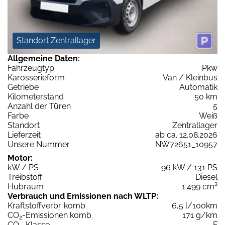
Standort Zentrallager
Allgemeine Daten:
Fahrzeugtyp
Pkw
Karosserieform
Van / Kleinbus
Getriebe
Automatik
Kilometerstand
50 km
Anzahl der Türen
5
Farbe
Weiß
Standort
Zentrallager
Lieferzeit
ab ca. 12.08.2026
Unsere Nummer
NW72651_10957
Motor:
kW / PS
96 kW / 131 PS
Treibstoff
Diesel
Hubraum
1.499 cm³
Verbrauch und Emissionen nach WLTP:
Kraftstoffverbr. komb.
6,5 l/100km
CO
-Emissionen komb.
171 g/km
2
CO
-Klasse
F