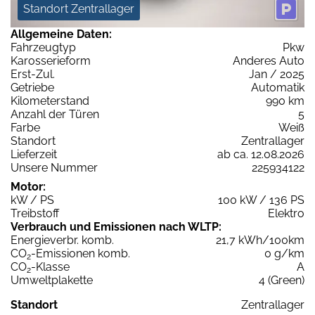
Standort Zentrallager
Allgemeine Daten:
Fahrzeugtyp
Pkw
Karosserieform
Anderes Auto
Erst-Zul.
Jan / 2025
Getriebe
Automatik
Kilometerstand
990 km
Anzahl der Türen
5
Farbe
Weiß
Standort
Zentrallager
Lieferzeit
ab ca. 12.08.2026
Unsere Nummer
225934122
Motor:
kW / PS
100 kW / 136 PS
Treibstoff
Elektro
Verbrauch und Emissionen nach WLTP:
Energieverbr. komb.
21,7 kWh/100km
CO
-Emissionen komb.
0 g/km
2
CO
-Klasse
A
2
Umweltplakette
4 (Green)
Standort
Zentrallager