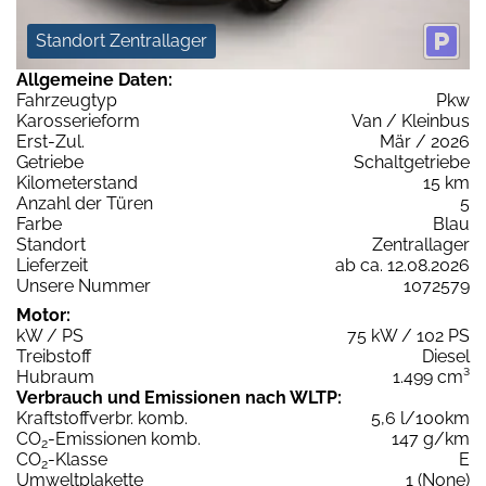
Standort Zentrallager
Allgemeine Daten:
Fahrzeugtyp
Pkw
Karosserieform
Van / Kleinbus
Erst-Zul.
Mär / 2026
Getriebe
Schaltgetriebe
Kilometerstand
15 km
Anzahl der Türen
5
Farbe
Blau
Standort
Zentrallager
Lieferzeit
ab ca. 12.08.2026
Unsere Nummer
1072579
Motor:
kW / PS
75 kW / 102 PS
Treibstoff
Diesel
Hubraum
1.499 cm³
Verbrauch und Emissionen nach WLTP:
Kraftstoffverbr. komb.
5,6 l/100km
CO
-Emissionen komb.
147 g/km
2
CO
-Klasse
E
2
Umweltplakette
1 (None)