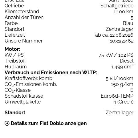
Getriebe
Schaltgetriebe
Kilometerstand
1.100 km
Anzahl der Türen
5
Farbe
Blau
Standort
Zentrallager
Lieferzeit
ab ca. 12.08.2026
Unsere Nummer
103151462
Motor:
kW / PS
75 kW / 102 PS
Treibstoff
Diesel
Hubraum
1.499 cm³
Verbrauch und Emissionen nach WLTP:
Kraftstoffverbr. komb.
5,8 l/100km
CO
-Emissionen komb.
150 g/km
2
CO
-Klasse
E
2
Schadstoffklasse
Euro6d-TEMP
Umweltplakette
4 (Green)
Standort
Zentrallager
Details zum Fiat Doblo anzeigen