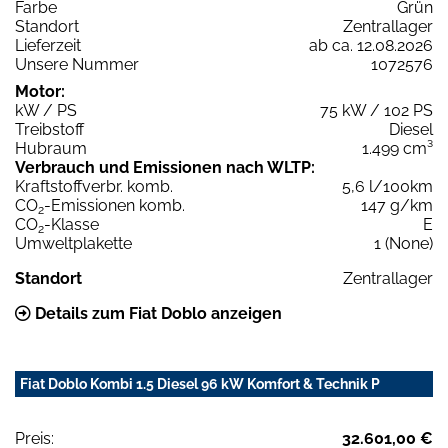
Farbe
Grün
Standort
Zentrallager
Lieferzeit
ab ca. 12.08.2026
Unsere Nummer
1072576
Motor:
kW / PS
75 kW / 102 PS
Treibstoff
Diesel
Hubraum
1.499 cm³
Verbrauch und Emissionen nach WLTP:
Kraftstoffverbr. komb.
5,6 l/100km
CO
-Emissionen komb.
147 g/km
2
CO
-Klasse
E
2
Umweltplakette
1 (None)
Standort
Zentrallager
Details zum Fiat Doblo anzeigen
Fiat Doblo Kombi 1.5 Diesel 96 kW Komfort & Technik P
Preis:
32.601,00 €