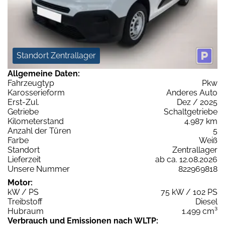
Standort Zentrallager
Allgemeine Daten:
Fahrzeugtyp
Pkw
Karosserieform
Anderes Auto
Erst-Zul.
Dez / 2025
Getriebe
Schaltgetriebe
Kilometerstand
4.987 km
Anzahl der Türen
5
Farbe
Weiß
Standort
Zentrallager
Lieferzeit
ab ca. 12.08.2026
Unsere Nummer
822969818
Motor:
kW / PS
75 kW / 102 PS
Treibstoff
Diesel
Hubraum
1.499 cm³
Verbrauch und Emissionen nach WLTP: