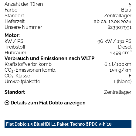
Anzahl der Türen
5
Farbe
Blau
Standort
Zentrallager
Lieferzeit
ab ca. 12.08.2026
Unsere Nummer
823307991
Motor:
kW / PS
96 kW / 131 PS
Treibstoff
Diesel
Hubraum
1.499 cm³
Verbrauch und Emissionen nach WLTP:
Kraftstoffverbr. komb.
6,1 l/100km
CO
-Emissionen komb.
159 g/km
2
CO
-Klasse
F
2
Umweltplakette
1 (None)
Standort
Zentrallager
Details zum Fiat Doblo anzeigen
Fiat Doblo 1.5 BlueHDi L1 Paket: Techno !! PDC v+h*18