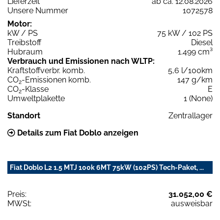
Lieferzeit
ab ca. 12.08.2026
Unsere Nummer
1072578
Motor:
kW / PS
75 kW / 102 PS
Treibstoff
Diesel
Hubraum
1.499 cm³
Verbrauch und Emissionen nach WLTP:
Kraftstoffverbr. komb.
5,6 l/100km
CO
-Emissionen komb.
147 g/km
2
CO
-Klasse
E
2
Umweltplakette
1 (None)
Standort
Zentrallager
Details zum Fiat Doblo anzeigen
Fiat Doblo L2 1.5 MTJ 100k 6MT 75kW (102PS) Tech-Paket, ...
Preis:
31.052,00 €
MWSt:
ausweisbar