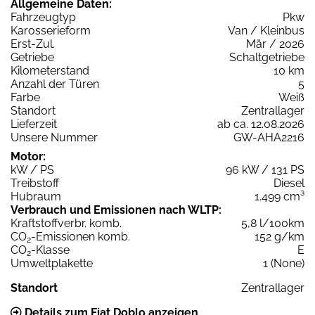
Allgemeine Daten:
Fahrzeugtyp
Pkw
Karosserieform
Van / Kleinbus
Erst-Zul.
Mär / 2026
Getriebe
Schaltgetriebe
Kilometerstand
10 km
Anzahl der Türen
5
Farbe
Weiß
Standort
Zentrallager
Lieferzeit
ab ca. 12.08.2026
Unsere Nummer
GW-AHA2216
Motor:
kW / PS
96 kW / 131 PS
Treibstoff
Diesel
Hubraum
1.499 cm³
Verbrauch und Emissionen nach WLTP:
Kraftstoffverbr. komb.
5,8 l/100km
CO
-Emissionen komb.
152 g/km
2
CO
-Klasse
E
2
Umweltplakette
1 (None)
Standort
Zentrallager
Details zum Fiat Doblo anzeigen