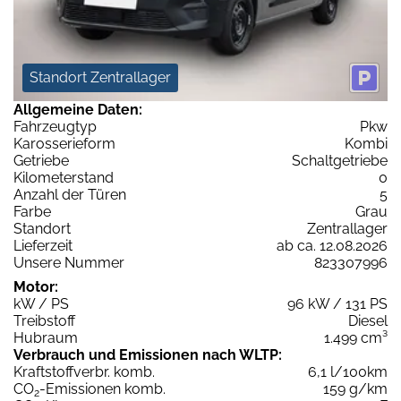
Standort Zentrallager
Allgemeine Daten:
Fahrzeugtyp
Pkw
Karosserieform
Kombi
Getriebe
Schaltgetriebe
Kilometerstand
0
Anzahl der Türen
5
Farbe
Grau
Standort
Zentrallager
Lieferzeit
ab ca. 12.08.2026
Unsere Nummer
823307996
Motor:
kW / PS
96 kW / 131 PS
Treibstoff
Diesel
Hubraum
1.499 cm³
Verbrauch und Emissionen nach WLTP:
Kraftstoffverbr. komb.
6,1 l/100km
CO
-Emissionen komb.
159 g/km
2