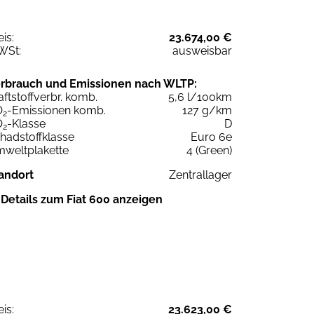
eis:
23.674,00 €
WSt:
ausweisbar
rbrauch und Emissionen nach WLTP:
aftstoffverbr. komb.
5,6 l/100km
O
-Emissionen komb.
127 g/km
2
O
-Klasse
D
2
hadstoffklasse
Euro 6e
weltplakette
4 (Green)
andort
Zentrallager
Details zum Fiat 600 anzeigen
eis:
23.623,00 €