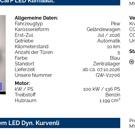
 CarP LED Klimaaut.
M
Allgemeine Daten:
Ve
Fahrzeugtyp
Pkw
Kr
Karosserieform
Geländewagen
C
Erst-Zul.
Jul / 2026
C
Getriebe
Automatik
Um
Kilometerstand
10 km
St
Anzahl der Türen
5
Farbe
Blau
Standort
Zentrallager
Lieferzeit
ab ca. 07.10.2026
Unsere Nummer
GW-V2706
Motor:
kW / PS
100 kW / 136 PS
Treibstoff
Benzin
Hubraum
1.199 cm³
Pr
em LED Dyn. Kurvenli
M