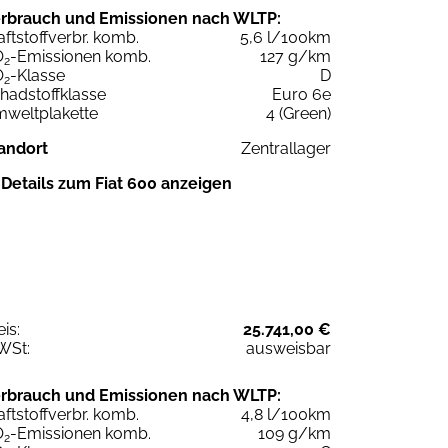
rbrauch und Emissionen nach WLTP:
aftstoffverbr. komb.
5,6 l/100km
O
-Emissionen komb.
127 g/km
2
O
-Klasse
D
2
hadstoffklasse
Euro 6e
weltplakette
4 (Green)
andort
Zentrallager
Details zum Fiat 600 anzeigen
eis:
25.741,00 €
WSt:
ausweisbar
rbrauch und Emissionen nach WLTP:
aftstoffverbr. komb.
4,8 l/100km
O
-Emissionen komb.
109 g/km
2