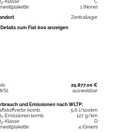
O
-Klasse
C
2
weltplakette
1 (None)
andort
Zentrallager
Details zum Fiat 600 anzeigen
eis:
25.877,00 €
WSt:
ausweisbar
rbrauch und Emissionen nach WLTP:
aftstoffverbr. komb.
5,6 l/100km
O
-Emissionen komb.
127 g/km
2
O
-Klasse
D
2
weltplakette
4 (Green)