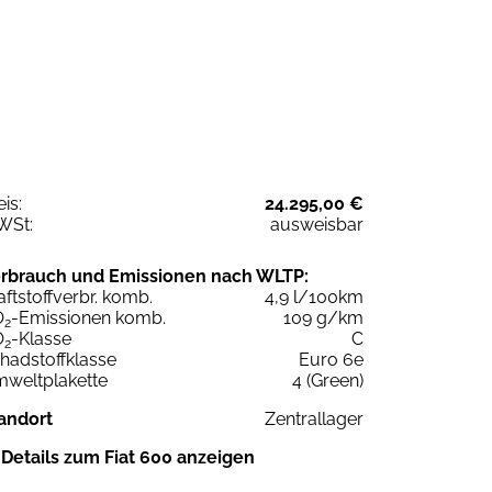
eis:
24.295,00 €
WSt:
ausweisbar
rbrauch und Emissionen nach WLTP:
aftstoffverbr. komb.
4,9 l/100km
O
-Emissionen komb.
109 g/km
2
O
-Klasse
C
2
hadstoffklasse
Euro 6e
weltplakette
4 (Green)
andort
Zentrallager
Details zum Fiat 600 anzeigen