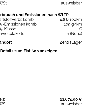
WSt:
ausweisbar
rbrauch und Emissionen nach WLTP:
aftstoffverbr. komb.
4,8 l/100km
O
-Emissionen komb.
109 g/km
2
O
-Klasse
C
2
weltplakette
1 (None)
andort
Zentrallager
Details zum Fiat 600 anzeigen
eis:
23.674,00 €
WSt:
ausweisbar