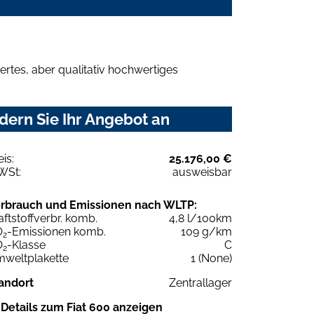
rtes, aber qualitativ hochwertiges
dern Sie Ihr Angebot an
eis:
25.176,00 €
WSt:
ausweisbar
rbrauch und Emissionen nach WLTP:
aftstoffverbr. komb.
4,8 l/100km
O
-Emissionen komb.
109 g/km
2
O
-Klasse
C
2
weltplakette
1 (None)
andort
Zentrallager
Details zum Fiat 600 anzeigen