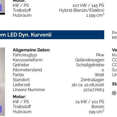
Motor:
kW / PS
107 kW / 145 PS
Treibstoff
Hybrid (Benzin/Elektro)
Hubraum
1.199 cm³
Pr
em LED Dyn. Kurvenli
M
Allgemeine Daten:
Ve
Fahrzeugtyp
Pkw
Kr
Karosserieform
Geländewagen
C
Getriebe
Schaltgetriebe
C
Kilometerstand
0
Sc
Farbe
Weiß
Um
Standort
Zentrallager
St
Lieferzeit
ab ca. 12.08.2026
Unsere Nummer
227477663
Motor:
kW / PS
74 kW / 101 PS
Treibstoff
Benzin
Hubraum
199 cm³