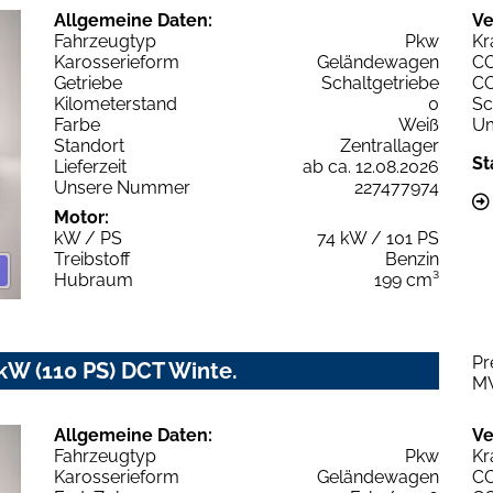
Allgemeine Daten:
Ve
Fahrzeugtyp
Pkw
Kr
Karosserieform
Geländewagen
C
Getriebe
Schaltgetriebe
C
Kilometerstand
0
Sc
Farbe
Weiß
Um
Standort
Zentrallager
St
Lieferzeit
ab ca. 12.08.2026
Unsere Nummer
227477974
Motor:
kW / PS
74 kW / 101 PS
Treibstoff
Benzin
Hubraum
199 cm³
Pr
 kW (110 PS) DCT Winte.
M
Allgemeine Daten:
Ve
Fahrzeugtyp
Pkw
Kr
Karosserieform
Geländewagen
C