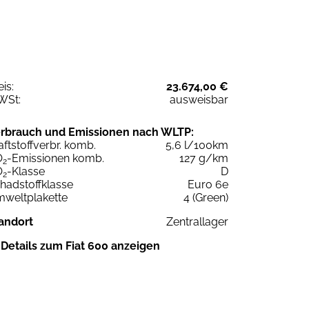
eis:
23.674,00 €
WSt:
ausweisbar
rbrauch und Emissionen nach WLTP:
aftstoffverbr. komb.
5,6 l/100km
O
-Emissionen komb.
127 g/km
2
O
-Klasse
D
2
hadstoffklasse
Euro 6e
weltplakette
4 (Green)
andort
Zentrallager
Details zum Fiat 600 anzeigen