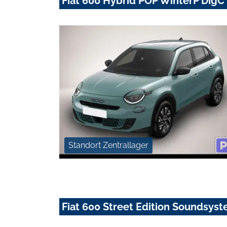
Fiat 600 Hybrid POP WinterP DigC
Standort Zentrallager
Fiat 600 Street Edition Soundsyst