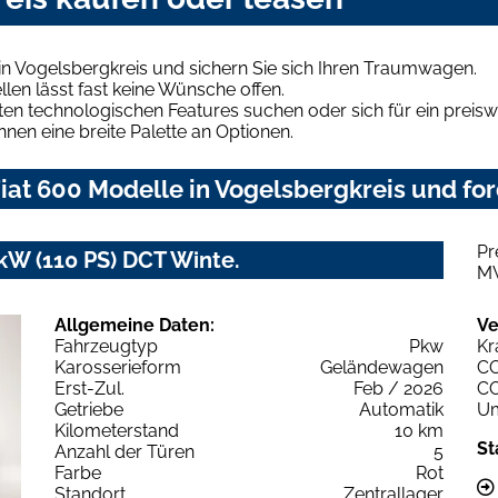
in Vogelsbergkreis und sichern Sie sich Ihren Traumwagen.
len lässt fast keine Wünsche offen.
en technologischen Features suchen oder sich für ein preiswe
hnen eine breite Palette an Optionen.
at 600 Modelle in Vogelsbergkreis und for
Pr
 kW (110 PS) DCT Winte.
M
Allgemeine Daten:
Ve
Fahrzeugtyp
Pkw
Kr
Karosserieform
Geländewagen
C
Erst-Zul.
Feb / 2026
C
Getriebe
Automatik
Um
Kilometerstand
10 km
St
Anzahl der Türen
5
Farbe
Rot
Standort
Zentrallager