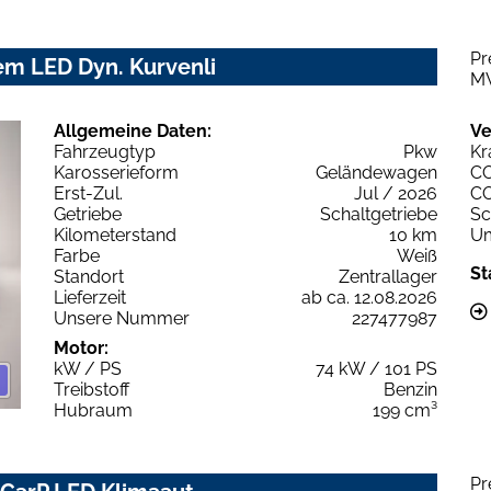
Pr
em LED Dyn. Kurvenli
M
Allgemeine Daten:
Ve
Fahrzeugtyp
Pkw
Kr
Karosserieform
Geländewagen
C
Erst-Zul.
Jul / 2026
C
Getriebe
Schaltgetriebe
Sc
Kilometerstand
10 km
Um
Farbe
Weiß
St
Standort
Zentrallager
Lieferzeit
ab ca. 12.08.2026
Unsere Nummer
227477987
Motor:
kW / PS
74 kW / 101 PS
Treibstoff
Benzin
Hubraum
199 cm³
Pr