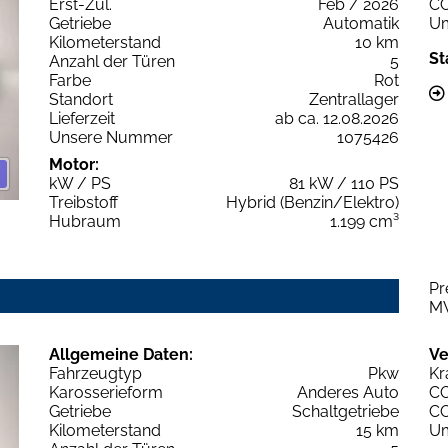
Erst-Zul.
Feb / 2026
C
Getriebe
Automatik
Um
Kilometerstand
10 km
St
Anzahl der Türen
5
Farbe
Rot
Standort
Zentrallager
Lieferzeit
ab ca. 12.08.2026
Unsere Nummer
1075426
Motor:
kW / PS
81 kW / 110 PS
Treibstoff
Hybrid (Benzin/Elektro)
Hubraum
1.199 cm³
Pr
M
Allgemeine Daten:
Ve
Fahrzeugtyp
Pkw
Kr
Karosserieform
Anderes Auto
C
Getriebe
Schaltgetriebe
C
Kilometerstand
15 km
Um