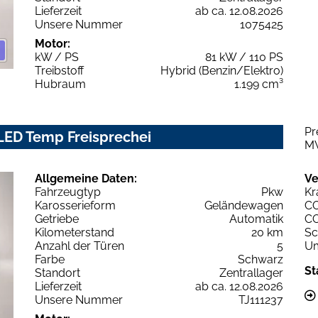
Lieferzeit
ab ca. 12.08.2026
Unsere Nummer
1075425
Motor:
kW / PS
81 kW / 110 PS
Treibstoff
Hybrid (Benzin/Elektro)
Hubraum
1.199 cm³
Pr
LED Temp Freisprechei
M
Allgemeine Daten:
Ve
Fahrzeugtyp
Pkw
Kr
Karosserieform
Geländewagen
C
Getriebe
Automatik
C
Kilometerstand
20 km
Sc
Anzahl der Türen
5
Um
Farbe
Schwarz
St
Standort
Zentrallager
Lieferzeit
ab ca. 12.08.2026
Unsere Nummer
TJ111237