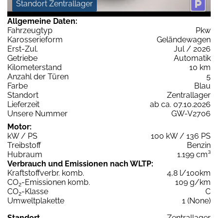
Standort Zentrallager
Allgemeine Daten:
Fahrzeugtyp
Pkw
Karosserieform
Geländewagen
Erst-Zul.
Jul / 2026
Getriebe
Automatik
Kilometerstand
10 km
Anzahl der Türen
5
Farbe
Blau
Standort
Zentrallager
Lieferzeit
ab ca. 07.10.2026
Unsere Nummer
GW-V2706
Motor:
kW / PS
100 kW / 136 PS
Treibstoff
Benzin
Hubraum
1.199 cm³
Verbrauch und Emissionen nach WLTP:
Kraftstoffverbr. komb.
4,8 l/100km
CO
-Emissionen komb.
109 g/km
2
CO
-Klasse
C
2
Umweltplakette
1 (None)
Standort
Zentrallager