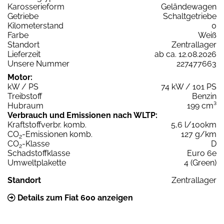
Karosserieform
Geländewagen
Getriebe
Schaltgetriebe
Kilometerstand
0
Farbe
Weiß
Standort
Zentrallager
Lieferzeit
ab ca. 12.08.2026
Unsere Nummer
227477663
Motor:
kW / PS
74 kW / 101 PS
Treibstoff
Benzin
Hubraum
199 cm³
Verbrauch und Emissionen nach WLTP:
Kraftstoffverbr. komb.
5,6 l/100km
CO
-Emissionen komb.
127 g/km
2
CO
-Klasse
D
2
Schadstoffklasse
Euro 6e
Umweltplakette
4 (Green)
Standort
Zentrallager
Details zum Fiat 600 anzeigen