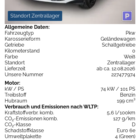
Standort Zentrallager
Allgemeine Daten:
Fahrzeugtyp
Pkw
Karosserieform
Geländewagen
Getriebe
Schaltgetriebe
Kilometerstand
0
Farbe
Weiß
Standort
Zentrallager
Lieferzeit
ab ca. 12.08.2026
Unsere Nummer
227477974
Motor:
kW / PS
74 kW / 101 PS
Treibstoff
Benzin
Hubraum
199 cm³
Verbrauch und Emissionen nach WLTP:
Kraftstoffverbr. komb.
5,6 l/100km
CO
-Emissionen komb.
127 g/km
2
CO
-Klasse
D
2
Schadstoffklasse
Euro 6e
Umweltplakette
4 (Green)