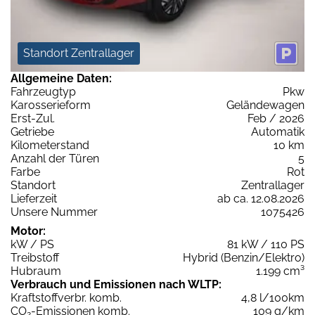
Standort Zentrallager
Allgemeine Daten:
Fahrzeugtyp
Pkw
Karosserieform
Geländewagen
Erst-Zul.
Feb / 2026
Getriebe
Automatik
Kilometerstand
10 km
Anzahl der Türen
5
Farbe
Rot
Standort
Zentrallager
Lieferzeit
ab ca. 12.08.2026
Unsere Nummer
1075426
Motor:
kW / PS
81 kW / 110 PS
Treibstoff
Hybrid (Benzin/Elektro)
Hubraum
1.199 cm³
Verbrauch und Emissionen nach WLTP:
Kraftstoffverbr. komb.
4,8 l/100km
CO
-Emissionen komb.
109 g/km
2