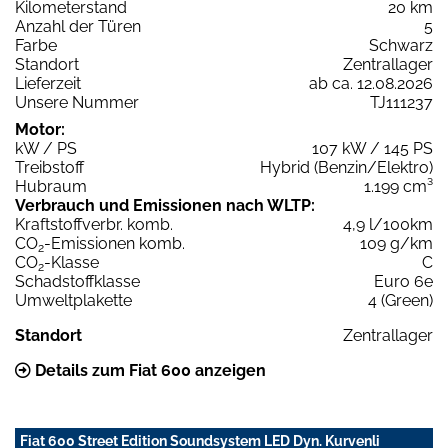
Kilometerstand
20 km
Anzahl der Türen
5
Farbe
Schwarz
Standort
Zentrallager
Lieferzeit
ab ca. 12.08.2026
Unsere Nummer
TJ111237
Motor:
kW / PS
107 kW / 145 PS
Treibstoff
Hybrid (Benzin/Elektro)
Hubraum
1.199 cm³
Verbrauch und Emissionen nach WLTP:
Kraftstoffverbr. komb.
4,9 l/100km
CO
-Emissionen komb.
109 g/km
2
CO
-Klasse
C
2
Schadstoffklasse
Euro 6e
Umweltplakette
4 (Green)
Standort
Zentrallager
Details zum Fiat 600 anzeigen
Fiat 600 Street Edition Soundsystem LED Dyn. Kurvenli