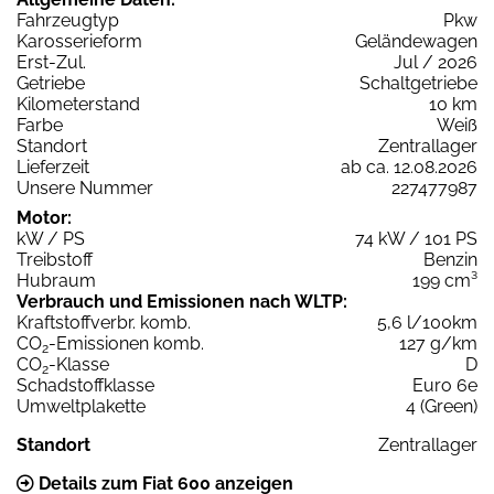
Fahrzeugtyp
Pkw
Karosserieform
Geländewagen
Erst-Zul.
Jul / 2026
Getriebe
Schaltgetriebe
Kilometerstand
10 km
Farbe
Weiß
Standort
Zentrallager
Lieferzeit
ab ca. 12.08.2026
Unsere Nummer
227477987
Motor:
kW / PS
74 kW / 101 PS
Treibstoff
Benzin
Hubraum
199 cm³
Verbrauch und Emissionen nach WLTP:
Kraftstoffverbr. komb.
5,6 l/100km
CO
-Emissionen komb.
127 g/km
2
CO
-Klasse
D
2
Schadstoffklasse
Euro 6e
Umweltplakette
4 (Green)
Standort
Zentrallager
Details zum Fiat 600 anzeigen