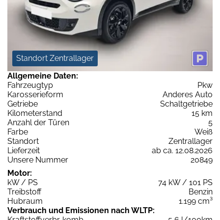
Standort Zentrallager
Allgemeine Daten:
Fahrzeugtyp
Pkw
Karosserieform
Anderes Auto
Getriebe
Schaltgetriebe
Kilometerstand
15 km
Anzahl der Türen
5
Farbe
Weiß
Standort
Zentrallager
Lieferzeit
ab ca. 12.08.2026
Unsere Nummer
20849
Motor:
kW / PS
74 kW / 101 PS
Treibstoff
Benzin
Hubraum
1.199 cm³
Verbrauch und Emissionen nach WLTP:
Kraftstoffverbr. komb.
5,6 l/100km