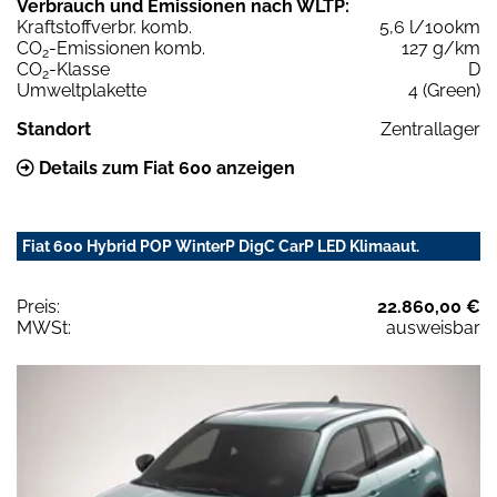
Verbrauch und Emissionen nach WLTP:
Kraftstoffverbr. komb.
5,6 l/100km
CO
-Emissionen komb.
127 g/km
2
CO
-Klasse
D
2
Umweltplakette
4 (Green)
Standort
Zentrallager
Details zum Fiat 600 anzeigen
Fiat 600 Hybrid POP WinterP DigC CarP LED Klimaaut.
Preis:
22.860,00 €
MWSt:
ausweisbar