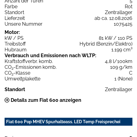
Anzahl der Türen
5
Farbe
Rot
Standort
Zentrallager
Lieferzeit
ab ca. 12.08.2026
Unsere Nummer
1075425
Motor:
kW / PS
81 kW / 110 PS
Treibstoff
Hybrid (Benzin/Elektro)
Hubraum
1.199 cm³
Verbrauch und Emissionen nach WLTP:
Kraftstoffverbr. komb.
4,8 l/100km
CO
-Emissionen komb.
109 g/km
2
CO
-Klasse
C
2
Umweltplakette
1 (None)
Standort
Zentrallager
Details zum Fiat 600 anzeigen
Fiat 600 Pop MHEV Spurhalteass. LED Temp Freisprechei