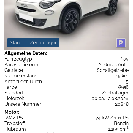
Standort Zentrallager
Allgemeine Daten:
Fahrzeugtyp
Pkw
Karosserieform
Anderes Auto
Getriebe
Schaltgetriebe
Kilometerstand
15 km
Anzahl der Türen
5
Farbe
Weiß
Standort
Zentrallager
Lieferzeit
ab ca. 12.08.2026
Unsere Nummer
20848
Motor:
kW / PS
74 kW / 101 PS
Treibstoff
Benzin
Hubraum
1.199 cm³