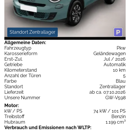
Standort Zentrallager
Allgemeine Daten:
Fahrzeugtyp
Pkw
Karosserieform
Geländewagen
Erst-Zul.
Jul / 2026
Getriebe
Automatik
Kilometerstand
10 km
Anzahl der Türen
5
Farbe
Blau
Standort
Zentrallager
Lieferzeit
ab ca. 07.10.2026
Unsere Nummer
GW-V598
Motor:
kW / PS
74 kW / 101 PS
Treibstoff
Benzin
Hubraum
1.199 cm³
Verbrauch und Emissionen nach WLTP: