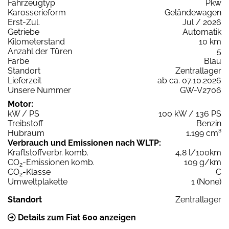
Fahrzeugtyp
Pkw
Karosserieform
Geländewagen
Erst-Zul.
Jul / 2026
Getriebe
Automatik
Kilometerstand
10 km
Anzahl der Türen
5
Farbe
Blau
Standort
Zentrallager
Lieferzeit
ab ca. 07.10.2026
Unsere Nummer
GW-V2706
Motor:
kW / PS
100 kW / 136 PS
Treibstoff
Benzin
Hubraum
1.199 cm³
Verbrauch und Emissionen nach WLTP:
Kraftstoffverbr. komb.
4,8 l/100km
CO
-Emissionen komb.
109 g/km
2
CO
-Klasse
C
2
Umweltplakette
1 (None)
Standort
Zentrallager
Details zum Fiat 600 anzeigen