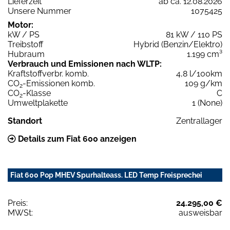
Lieferzeit
ab ca. 12.08.2026
Unsere Nummer
1075425
Motor:
kW / PS
81 kW / 110 PS
Treibstoff
Hybrid (Benzin/Elektro)
Hubraum
1.199 cm³
Verbrauch und Emissionen nach WLTP:
Kraftstoffverbr. komb.
4,8 l/100km
CO
-Emissionen komb.
109 g/km
2
CO
-Klasse
C
2
Umweltplakette
1 (None)
Standort
Zentrallager
Details zum Fiat 600 anzeigen
Fiat 600 Pop MHEV Spurhalteass. LED Temp Freisprechei
Preis:
24.295,00 €
MWSt:
ausweisbar