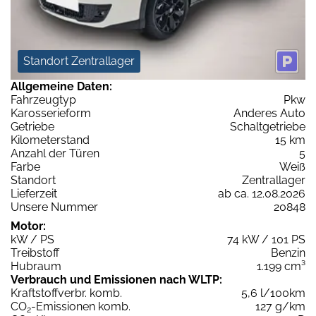
Standort Zentrallager
Allgemeine Daten:
Fahrzeugtyp
Pkw
Karosserieform
Anderes Auto
Getriebe
Schaltgetriebe
Kilometerstand
15 km
Anzahl der Türen
5
Farbe
Weiß
Standort
Zentrallager
Lieferzeit
ab ca. 12.08.2026
Unsere Nummer
20848
Motor:
kW / PS
74 kW / 101 PS
Treibstoff
Benzin
Hubraum
1.199 cm³
Verbrauch und Emissionen nach WLTP:
Kraftstoffverbr. komb.
5,6 l/100km
CO
-Emissionen komb.
127 g/km
2