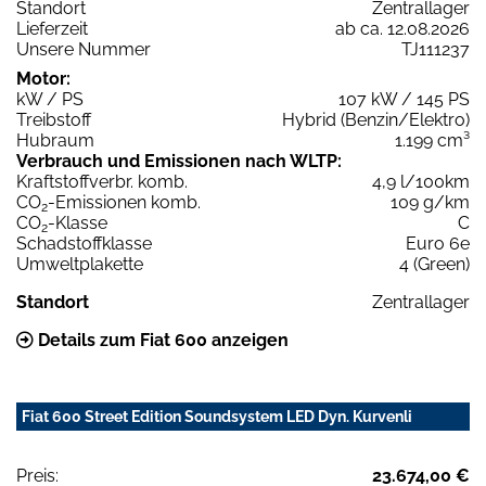
Standort
Zentrallager
Lieferzeit
ab ca. 12.08.2026
Unsere Nummer
TJ111237
Motor:
kW / PS
107 kW / 145 PS
Treibstoff
Hybrid (Benzin/Elektro)
Hubraum
1.199 cm³
Verbrauch und Emissionen nach WLTP:
Kraftstoffverbr. komb.
4,9 l/100km
CO
-Emissionen komb.
109 g/km
2
CO
-Klasse
C
2
Schadstoffklasse
Euro 6e
Umweltplakette
4 (Green)
Standort
Zentrallager
Details zum Fiat 600 anzeigen
Fiat 600 Street Edition Soundsystem LED Dyn. Kurvenli
Preis:
23.674,00 €