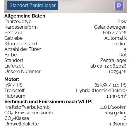
Standort Zentrallager
Allgemeine Daten:
Fahrzeugtyp
Pkw
Karosserieform
Geländewagen
Erst-Zul.
Feb / 2026
Getriebe
Automatik
Kilometerstand
10 km
Anzahl der Türen
5
Farbe
Rot
Standort
Zentrallager
Lieferzeit
ab ca. 12.08.2026
Unsere Nummer
1075426
Motor:
kW / PS
81 kW / 110 PS
Treibstoff
Hybrid (Benzin/Elektro)
Hubraum
1.199 cm³
Verbrauch und Emissionen nach WLTP:
Kraftstoffverbr. komb.
4,8 l/100km
CO
-Emissionen komb.
109 g/km
2
CO
-Klasse
C
2
Umweltplakette
1 (None)