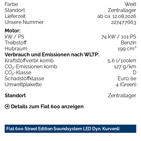
Farbe
Weiß
Standort
Zentrallager
Lieferzeit
ab ca. 12.08.2026
Unsere Nummer
227477663
Motor:
kW / PS
74 kW / 101 PS
Treibstoff
Benzin
Hubraum
199 cm³
Verbrauch und Emissionen nach WLTP:
Kraftstoffverbr. komb.
5,6 l/100km
CO
-Emissionen komb.
127 g/km
2
CO
-Klasse
D
2
Schadstoffklasse
Euro 6e
Umweltplakette
4 (Green)
Standort
Zentrallager
Details zum Fiat 600 anzeigen
Fiat 600 Street Edition Soundsystem LED Dyn. Kurvenli