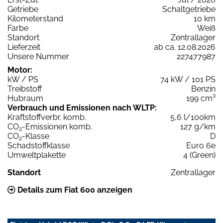
Getriebe
Schaltgetriebe
Kilometerstand
10 km
Farbe
Weiß
Standort
Zentrallager
Lieferzeit
ab ca. 12.08.2026
Unsere Nummer
227477987
Motor:
kW / PS
74 kW / 101 PS
Treibstoff
Benzin
Hubraum
199 cm³
Verbrauch und Emissionen nach WLTP:
Kraftstoffverbr. komb.
5,6 l/100km
CO
-Emissionen komb.
127 g/km
2
CO
-Klasse
D
2
Schadstoffklasse
Euro 6e
Umweltplakette
4 (Green)
Standort
Zentrallager
Details zum Fiat 600 anzeigen