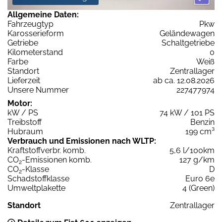
Allgemeine Daten:
Fahrzeugtyp
Pkw
Karosserieform
Geländewagen
Getriebe
Schaltgetriebe
Kilometerstand
0
Farbe
Weiß
Standort
Zentrallager
Lieferzeit
ab ca. 12.08.2026
Unsere Nummer
227477974
Motor:
kW / PS
74 kW / 101 PS
Treibstoff
Benzin
Hubraum
199 cm³
Verbrauch und Emissionen nach WLTP:
Kraftstoffverbr. komb.
5,6 l/100km
CO
-Emissionen komb.
127 g/km
2
CO
-Klasse
D
2
Schadstoffklasse
Euro 6e
Umweltplakette
4 (Green)
Standort
Zentrallager