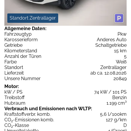
Standort Zentrallager
Allgemeine Daten:
Fahrzeugtyp
Pkw
Karosserieform
Anderes Auto
Getriebe
Schaltgetriebe
Kilometerstand
15 km
Anzahl der Türen
5
Farbe
Weiß
Standort
Zentrallager
Lieferzeit
ab ca. 12.08.2026
Unsere Nummer
20849
Motor:
kW / PS
74 kW / 101 PS
Treibstoff
Benzin
Hubraum
1.199 cm³
Verbrauch und Emissionen nach WLTP:
Kraftstoffverbr. komb.
5,6 l/100km
CO
-Emissionen komb.
127 g/km
2
CO
-Klasse
D
2
Umweltplakette
4 (Green)