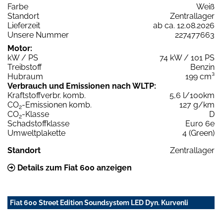
Farbe
Weiß
Standort
Zentrallager
Lieferzeit
ab ca. 12.08.2026
Unsere Nummer
227477663
Motor:
kW / PS
74 kW / 101 PS
Treibstoff
Benzin
Hubraum
199 cm³
Verbrauch und Emissionen nach WLTP:
Kraftstoffverbr. komb.
5,6 l/100km
CO
-Emissionen komb.
127 g/km
2
CO
-Klasse
D
2
Schadstoffklasse
Euro 6e
Umweltplakette
4 (Green)
Standort
Zentrallager
Details zum Fiat 600 anzeigen
Fiat 600 Street Edition Soundsystem LED Dyn. Kurvenli