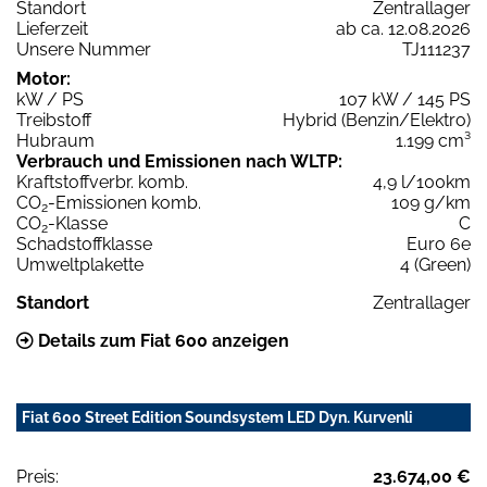
Standort
Zentrallager
Lieferzeit
ab ca. 12.08.2026
Unsere Nummer
TJ111237
Motor:
kW / PS
107 kW / 145 PS
Treibstoff
Hybrid (Benzin/Elektro)
Hubraum
1.199 cm³
Verbrauch und Emissionen nach WLTP:
Kraftstoffverbr. komb.
4,9 l/100km
CO
-Emissionen komb.
109 g/km
2
CO
-Klasse
C
2
Schadstoffklasse
Euro 6e
Umweltplakette
4 (Green)
Standort
Zentrallager
Details zum Fiat 600 anzeigen
Fiat 600 Street Edition Soundsystem LED Dyn. Kurvenli
Preis:
23.674,00 €