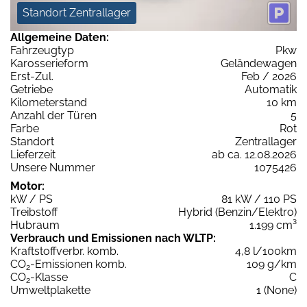
Standort Zentrallager
Allgemeine Daten:
Fahrzeugtyp
Pkw
Karosserieform
Geländewagen
Erst-Zul.
Feb / 2026
Getriebe
Automatik
Kilometerstand
10 km
Anzahl der Türen
5
Farbe
Rot
Standort
Zentrallager
Lieferzeit
ab ca. 12.08.2026
Unsere Nummer
1075426
Motor:
kW / PS
81 kW / 110 PS
Treibstoff
Hybrid (Benzin/Elektro)
Hubraum
1.199 cm³
Verbrauch und Emissionen nach WLTP:
Kraftstoffverbr. komb.
4,8 l/100km
CO
-Emissionen komb.
109 g/km
2
CO
-Klasse
C
2
Umweltplakette
1 (None)