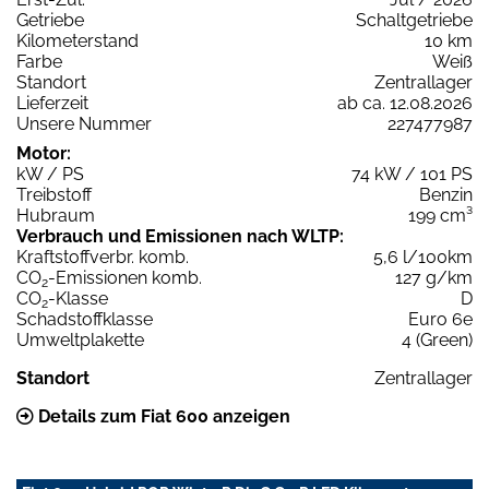
Getriebe
Schaltgetriebe
Kilometerstand
10 km
Farbe
Weiß
Standort
Zentrallager
Lieferzeit
ab ca. 12.08.2026
Unsere Nummer
227477987
Motor:
kW / PS
74 kW / 101 PS
Treibstoff
Benzin
Hubraum
199 cm³
Verbrauch und Emissionen nach WLTP:
Kraftstoffverbr. komb.
5,6 l/100km
CO
-Emissionen komb.
127 g/km
2
CO
-Klasse
D
2
Schadstoffklasse
Euro 6e
Umweltplakette
4 (Green)
Standort
Zentrallager
Details zum Fiat 600 anzeigen