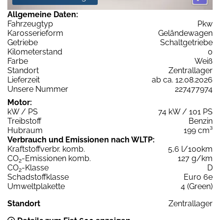
Allgemeine Daten:
Fahrzeugtyp
Pkw
Karosserieform
Geländewagen
Getriebe
Schaltgetriebe
Kilometerstand
0
Farbe
Weiß
Standort
Zentrallager
Lieferzeit
ab ca. 12.08.2026
Unsere Nummer
227477974
Motor:
kW / PS
74 kW / 101 PS
Treibstoff
Benzin
Hubraum
199 cm³
Verbrauch und Emissionen nach WLTP:
Kraftstoffverbr. komb.
5,6 l/100km
CO
-Emissionen komb.
127 g/km
2
CO
-Klasse
D
2
Schadstoffklasse
Euro 6e
Umweltplakette
4 (Green)
Standort
Zentrallager