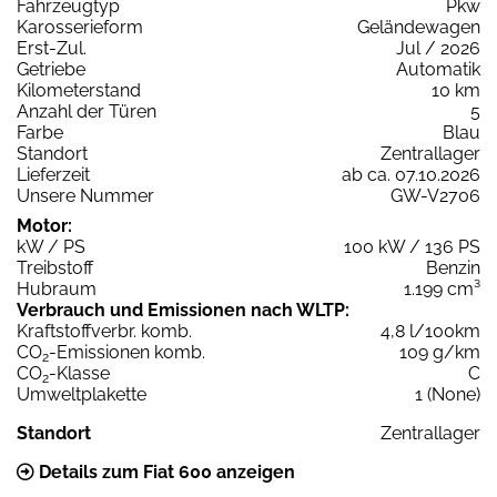
Fahrzeugtyp
Pkw
Karosserieform
Geländewagen
Erst-Zul.
Jul / 2026
Getriebe
Automatik
Kilometerstand
10 km
Anzahl der Türen
5
Farbe
Blau
Standort
Zentrallager
Lieferzeit
ab ca. 07.10.2026
Unsere Nummer
GW-V2706
Motor:
kW / PS
100 kW / 136 PS
Treibstoff
Benzin
Hubraum
1.199 cm³
Verbrauch und Emissionen nach WLTP:
Kraftstoffverbr. komb.
4,8 l/100km
CO
-Emissionen komb.
109 g/km
2
CO
-Klasse
C
2
Umweltplakette
1 (None)
Standort
Zentrallager
Details zum Fiat 600 anzeigen