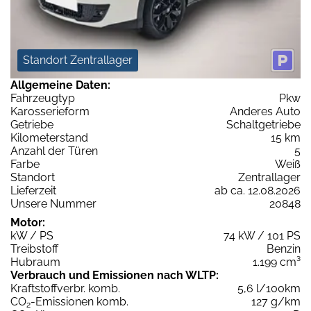
Standort Zentrallager
Allgemeine Daten:
Fahrzeugtyp
Pkw
Karosserieform
Anderes Auto
Getriebe
Schaltgetriebe
Kilometerstand
15 km
Anzahl der Türen
5
Farbe
Weiß
Standort
Zentrallager
Lieferzeit
ab ca. 12.08.2026
Unsere Nummer
20848
Motor:
kW / PS
74 kW / 101 PS
Treibstoff
Benzin
Hubraum
1.199 cm³
Verbrauch und Emissionen nach WLTP:
Kraftstoffverbr. komb.
5,6 l/100km
CO
-Emissionen komb.
127 g/km
2