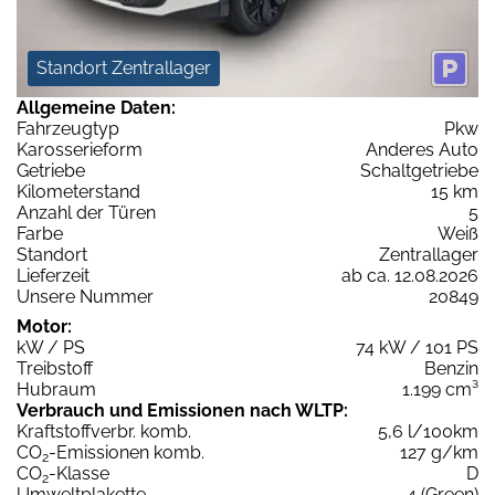
Standort Zentrallager
Allgemeine Daten:
Fahrzeugtyp
Pkw
Karosserieform
Anderes Auto
Getriebe
Schaltgetriebe
Kilometerstand
15 km
Anzahl der Türen
5
Farbe
Weiß
Standort
Zentrallager
Lieferzeit
ab ca. 12.08.2026
Unsere Nummer
20849
Motor:
kW / PS
74 kW / 101 PS
Treibstoff
Benzin
Hubraum
1.199 cm³
Verbrauch und Emissionen nach WLTP:
Kraftstoffverbr. komb.
5,6 l/100km
CO
-Emissionen komb.
127 g/km
2
CO
-Klasse
D
2
Umweltplakette
4 (Green)