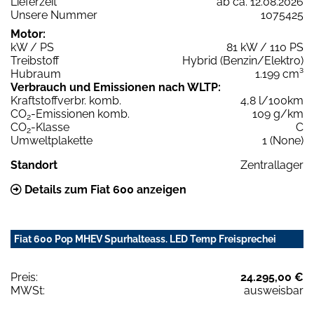
Lieferzeit
ab ca. 12.08.2026
Unsere Nummer
1075425
Motor:
kW / PS
81 kW / 110 PS
Treibstoff
Hybrid (Benzin/Elektro)
Hubraum
1.199 cm³
Verbrauch und Emissionen nach WLTP:
Kraftstoffverbr. komb.
4,8 l/100km
CO
-Emissionen komb.
109 g/km
2
CO
-Klasse
C
2
Umweltplakette
1 (None)
Standort
Zentrallager
Details zum Fiat 600 anzeigen
Fiat 600 Pop MHEV Spurhalteass. LED Temp Freisprechei
Preis:
24.295,00 €
MWSt:
ausweisbar