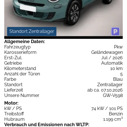
Standort Zentrallager
Allgemeine Daten:
Fahrzeugtyp
Pkw
Karosserieform
Geländewagen
Erst-Zul.
Jul / 2026
Getriebe
Automatik
Kilometerstand
10 km
Anzahl der Türen
5
Farbe
Blau
Standort
Zentrallager
Lieferzeit
ab ca. 07.10.2026
Unsere Nummer
GW-V598
Motor:
kW / PS
74 kW / 101 PS
Treibstoff
Benzin
Hubraum
1.199 cm³
Verbrauch und Emissionen nach WLTP: