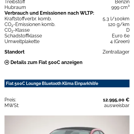
Treibstoff
Benzin
Hubraum
999 cm³
Verbrauch und Emissionen nach WLTP:
Kraftstoffverbr. komb.
5,3 l/100km
CO
-Emissionen komb.
120 g/km
2
CO
-Klasse
D
2
Schadstoffklasse
Euro 6e
Umweltplakette
4 (Green)
Standort
Zentrallager
Details zum Fiat 500C anzeigen
Fiat 500C Lounge Bluetooth Klima Einparkhilfe
Preis:
12.995,00 €
MWSt:
ausweisbar