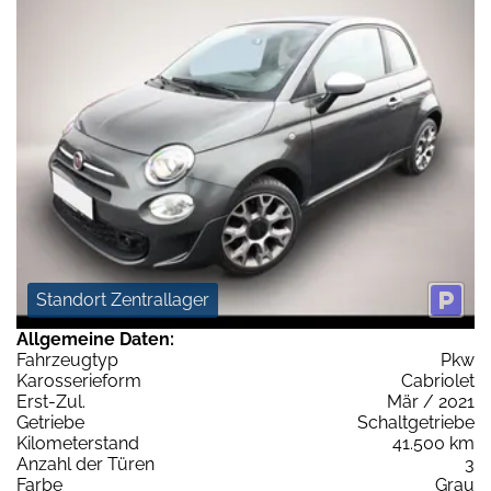
Standort Zentrallager
Allgemeine Daten:
Fahrzeugtyp
Pkw
Karosserieform
Cabriolet
Erst-Zul.
Mär / 2021
Getriebe
Schaltgetriebe
Kilometerstand
41.500 km
Anzahl der Türen
3
Farbe
Grau