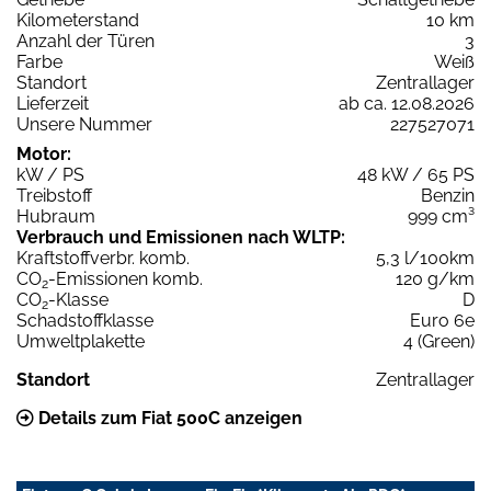
Kilometerstand
10 km
Anzahl der Türen
3
Farbe
Weiß
Standort
Zentrallager
Lieferzeit
ab ca. 12.08.2026
Unsere Nummer
227527071
Motor:
kW / PS
48 kW / 65 PS
Treibstoff
Benzin
Hubraum
999 cm³
Verbrauch und Emissionen nach WLTP:
Kraftstoffverbr. komb.
5,3 l/100km
CO
-Emissionen komb.
120 g/km
2
CO
-Klasse
D
2
Schadstoffklasse
Euro 6e
Umweltplakette
4 (Green)
Standort
Zentrallager
Details zum Fiat 500C anzeigen