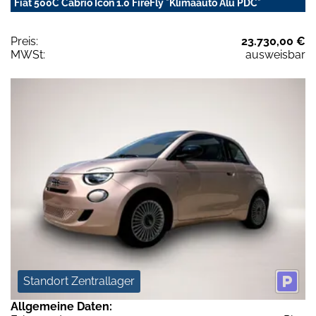
Fiat 500C Cabrio Icon 1.0 FireFly *Klimaauto Alu PDC*
Preis:
23.730,00 €
MWSt:
ausweisbar
Standort Zentrallager
Allgemeine Daten: