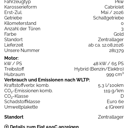
Fahrzeugtyp
Pkw
Karosserieform
Cabriolet
Erst-Zul.
Mai / 2026
Getriebe
Schaltgetriebe
Kilometerstand
0
Anzahl der Türen
3
Farbe
Gold
Standort
Zentrallager
Lieferzeit
ab ca. 12.08.2026
Unsere Nummer
281379
Motor:
kW / PS
48 kW / 65 PS
Treibstoff
Hybrid (Benzin/Elektro)
Hubraum
999 cm³
Verbrauch und Emissionen nach WLTP:
Kraftstoffverbr. komb.
5,3 l/100km
CO
-Emissionen komb.
119 g/km
2
CO
-Klasse
D
2
Schadstoffklasse
Euro 6e
Umweltplakette
4 (Green)
Standort
Zentrallager
Details zum Fiat 500C anzeigen