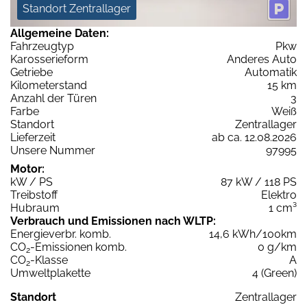
Standort Zentrallager
Allgemeine Daten:
Fahrzeugtyp
Pkw
Karosserieform
Anderes Auto
Getriebe
Automatik
Kilometerstand
15 km
Anzahl der Türen
3
Farbe
Weiß
Standort
Zentrallager
Lieferzeit
ab ca. 12.08.2026
Unsere Nummer
97995
Motor:
kW / PS
87 kW / 118 PS
Treibstoff
Elektro
Hubraum
1 cm³
Verbrauch und Emissionen nach WLTP:
Energieverbr. komb.
14,6 kWh/100km
CO
-Emissionen komb.
0 g/km
2
CO
-Klasse
A
2
Umweltplakette
4 (Green)
Standort
Zentrallager