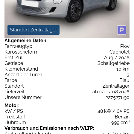
Standort Zentrallager
Allgemeine Daten:
Fahrzeugtyp
Pkw
Karosserieform
Cabriolet
Erst-Zul.
Aug / 2026
Getriebe
Schaltgetriebe
Kilometerstand
10 km
Anzahl der Türen
3
Farbe
Blau
Standort
Zentrallager
Lieferzeit
ab ca. 12.08.2026
Unsere Nummer
227527690
Motor:
kW / PS
48 kW / 65 PS
Treibstoff
Benzin
Hubraum
999 cm³
Verbrauch und Emissionen nach WLTP:
Kraftstoffverbr. komb.
5,3 l/100km