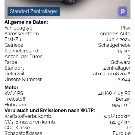
Standort Zentrallager
Allgemeine Daten:
Fahrzeugtyp
Pkw
Karosserieform
Anderes Auto
Erst-Zul.
Jun / 2026
Getriebe
Schaltgetriebe
Kilometerstand
15 km
Anzahl der Türen
3
Farbe
Schwarz
Standort
Zentrallager
Lieferzeit
ab ca. 12.08.2026
Unsere Nummer
21044
Motor:
kW / PS
48 kW / 65 PS
Treibstoff
Benzin
Hubraum
999 cm³
Verbrauch und Emissionen nach WLTP:
Kraftstoffverbr. komb.
5,3 l/100km
CO
-Emissionen komb.
122 g/km
2
CO
-Klasse
D
2
Schadstoffklasse
Euro 6e