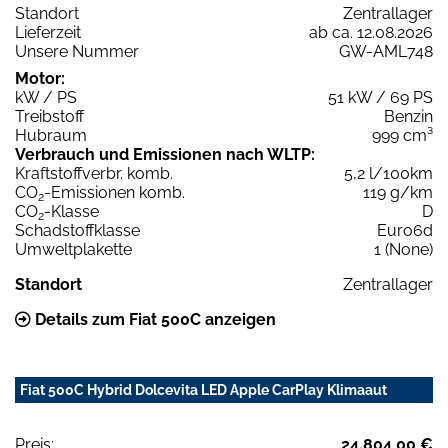
Standort
Zentrallager
Lieferzeit
ab ca. 12.08.2026
Unsere Nummer
GW-AML748
Motor:
kW / PS
51 kW / 69 PS
Treibstoff
Benzin
Hubraum
999 cm³
Verbrauch und Emissionen nach WLTP:
Kraftstoffverbr. komb.
5,2 l/100km
CO
-Emissionen komb.
119 g/km
2
CO
-Klasse
D
2
Schadstoffklasse
Euro6d
Umweltplakette
1 (None)
Standort
Zentrallager
Details zum Fiat 500C anzeigen
Fiat 500C Hybrid Dolcevita LED Apple CarPlay Klimaaut
Preis:
24.804,00 €