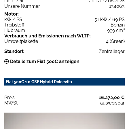
Lieferzeit
ab ca. 12.08.2026
Unsere Nummer
134063
Motor:
kW / PS
51 kW / 69 PS
Treibstoff
Benzin
Hubraum
999 cm³
Verbrauch und Emissionen nach WLTP:
Umweltplakette
4 (Green)
Standort
Zentrallager
Details zum Fiat 500C anzeigen
Fiat 500C 1.0 GSE Hybrid Dolcevita
Preis:
16.272,00 €
MWSt:
ausweisbar