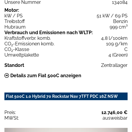
Unsere Nummer
134084
Motor:
kW / PS
51 kW / 69 PS
Treibstoff
Benzin
Hubraum
999 cm³
Verbrauch und Emissionen nach WLTP:
Kraftstoffverbr. komb.
4,8 l/100km
CO
-Emissionen komb.
109 g/km
2
CO
-Klasse
C
2
Umweltplakette
4 (Green)
Standort
Zentrallager
Details zum Fiat 500C anzeigen
Fiat 500C 1.0 Hybrid 70 Rockstar Nav 7TFT PDC 16Z NSW
Preis:
12.746,00 €
MWSt:
ausweisbar