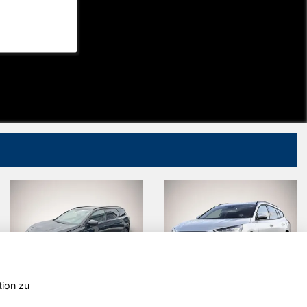
tion zu
Peugeot
Ford Focus