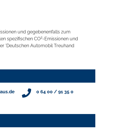
ssionen und gegebenenfalls zum
2
llen spezifischen CO
-Emissionen und
 der 'Deutschen Automobil Treuhand
aus.de
0 64 00 / 91 35 0