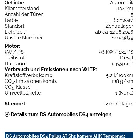
Getriebe
Automatik
Kilometerstand
104 km
Anzahl der Türen
5
Farbe
Schwarz
Standort
Zentrallager
Lieferzeit
ab ca. 12.08.2026
Unsere Nummer
S1029839
Motor:
kW / PS
96 kW / 131 PS
Treibstoff
Diesel
Hubraum
1.499 cm³
Verbrauch und Emissionen nach WLTP:
Kraftstoffverbr. komb.
5,2 l/100km
CO
-Emissionen komb.
138 g/km
2
CO
-Klasse
E
2
Umweltplakette
1 (None)
Standort
Zentrallager
Details zum DS Automobiles DS4 anzeigen
DS Automobiles DS4 Pallas AT Shz Kamera AHK Tempomat