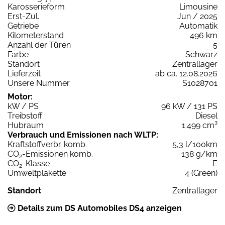
Karosserieform
Limousine
Erst-Zul.
Jun / 2025
Getriebe
Automatik
Kilometerstand
496 km
Anzahl der Türen
5
Farbe
Schwarz
Standort
Zentrallager
Lieferzeit
ab ca. 12.08.2026
Unsere Nummer
S1028701
Motor:
kW / PS
96 kW / 131 PS
Treibstoff
Diesel
Hubraum
1.499 cm³
Verbrauch und Emissionen nach WLTP:
Kraftstoffverbr. komb.
5,3 l/100km
CO
-Emissionen komb.
138 g/km
2
CO
-Klasse
E
2
Umweltplakette
4 (Green)
Standort
Zentrallager
Details zum DS Automobiles DS4 anzeigen