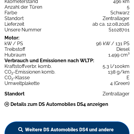
Kilometerstand
496 km
Anzahl der Türen
5
Farbe
Schwarz
Standort
Zentrallager
Lieferzeit
ab ca. 12.08.2026
Unsere Nummer
S1028701
Motor:
kW / PS
96 kW / 131 PS
Treibstoff
Diesel
Hubraum
1.499 cm³
Verbrauch und Emissionen nach WLTP:
Kraftstoffverbr. komb.
5,3 l/100km
CO
-Emissionen komb.
138 g/km
2
CO
-Klasse
E
2
Umweltplakette
4 (Green)
Standort
Zentrallager
Details zum DS Automobiles DS4 anzeigen
Weitere DS Automobiles DS4 und andere