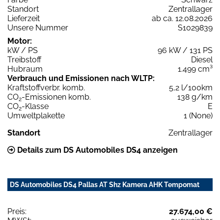
Standort
Zentrallager
Lieferzeit
ab ca. 12.08.2026
Unsere Nummer
S1029839
Motor:
kW / PS
96 kW / 131 PS
Treibstoff
Diesel
Hubraum
1.499 cm³
Verbrauch und Emissionen nach WLTP:
Kraftstoffverbr. komb.
5,2 l/100km
CO
-Emissionen komb.
138 g/km
2
CO
-Klasse
E
2
Umweltplakette
1 (None)
Standort
Zentrallager
Details zum DS Automobiles DS4 anzeigen
DS Automobiles DS4 Pallas AT Shz Kamera AHK Tempomat
Preis:
27.674,00 €