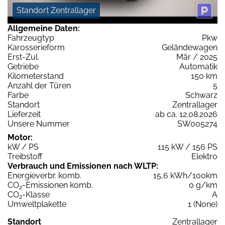
Standort Zentrallager
Allgemeine Daten:
Fahrzeugtyp
Pkw
Karosserieform
Geländewagen
Erst-Zul.
Mär / 2025
Getriebe
Automatik
Kilometerstand
150 km
Anzahl der Türen
5
Farbe
Schwarz
Standort
Zentrallager
Lieferzeit
ab ca. 12.08.2026
Unsere Nummer
SW005274
Motor:
kW / PS
115 kW / 156 PS
Treibstoff
Elektro
Verbrauch und Emissionen nach WLTP:
Energieverbr. komb.
15,6 kWh/100km
CO
-Emissionen komb.
0 g/km
2
CO
-Klasse
A
2
Umweltplakette
1 (None)
Standort
Zentrallager