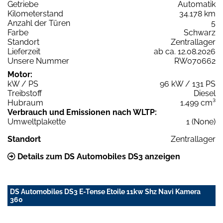
Getriebe
Automatik
Kilometerstand
34.178 km
Anzahl der Türen
5
Farbe
Schwarz
Standort
Zentrallager
Lieferzeit
ab ca. 12.08.2026
Unsere Nummer
RW070662
Motor:
kW / PS
96 kW / 131 PS
Treibstoff
Diesel
Hubraum
1.499 cm³
Verbrauch und Emissionen nach WLTP:
Umweltplakette
1 (None)
Standort
Zentrallager
Details zum DS Automobiles DS3 anzeigen
DS Automobiles DS3 E-Tense Etoile 11kw Shz Navi Kamera
360