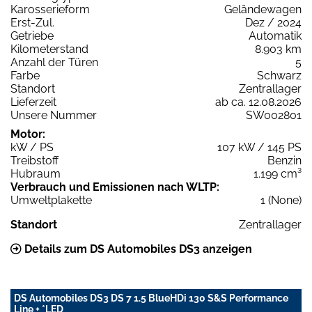
Karosserieform
Geländewagen
Erst-Zul.
Dez / 2024
Getriebe
Automatik
Kilometerstand
8.903 km
Anzahl der Türen
5
Farbe
Schwarz
Standort
Zentrallager
Lieferzeit
ab ca. 12.08.2026
Unsere Nummer
SW002801
Motor:
kW / PS
107 kW / 145 PS
Treibstoff
Benzin
Hubraum
1.199 cm³
Verbrauch und Emissionen nach WLTP:
Umweltplakette
1 (None)
Standort
Zentrallager
Details zum DS Automobiles DS3 anzeigen
DS Automobiles DS3 DS 7 1.5 BlueHDi 130 S&S Performance
Line + *LED