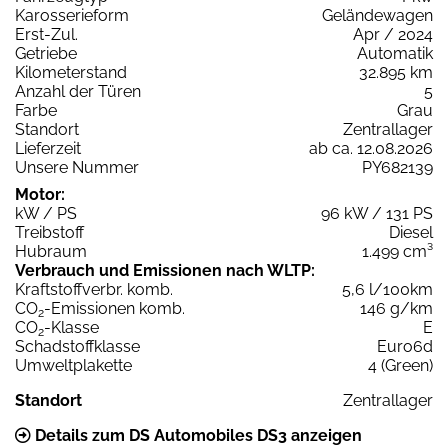
Karosserieform
Geländewagen
Erst-Zul.
Apr / 2024
Getriebe
Automatik
Kilometerstand
32.895 km
Anzahl der Türen
5
Farbe
Grau
Standort
Zentrallager
Lieferzeit
ab ca. 12.08.2026
Unsere Nummer
PY682139
Motor:
kW / PS
96 kW / 131 PS
Treibstoff
Diesel
Hubraum
1.499 cm³
Verbrauch und Emissionen nach WLTP:
Kraftstoffverbr. komb.
5,6 l/100km
CO
-Emissionen komb.
146 g/km
2
CO
-Klasse
E
2
Schadstoffklasse
Euro6d
Umweltplakette
4 (Green)
Standort
Zentrallager
Details zum DS Automobiles DS3 anzeigen