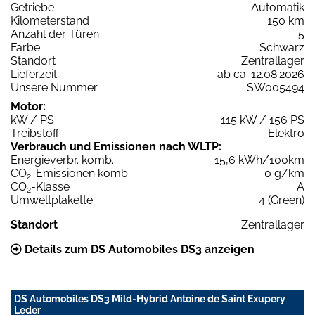
Getriebe
Automatik
Kilometerstand
150 km
Anzahl der Türen
5
Farbe
Schwarz
Standort
Zentrallager
Lieferzeit
ab ca. 12.08.2026
Unsere Nummer
SW005494
Motor:
kW / PS
115 kW / 156 PS
Treibstoff
Elektro
Verbrauch und Emissionen nach WLTP:
Energieverbr. komb.
15,6 kWh/100km
CO
-Emissionen komb.
0 g/km
2
CO
-Klasse
A
2
Umweltplakette
4 (Green)
Standort
Zentrallager
Details zum DS Automobiles DS3 anzeigen
DS Automobiles DS3 Mild-Hybrid Antoine de Saint Exupery
Leder