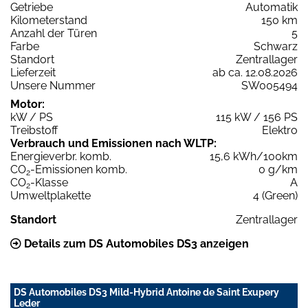
Getriebe
Automatik
Kilometerstand
150 km
Anzahl der Türen
5
Farbe
Schwarz
Standort
Zentrallager
Lieferzeit
ab ca. 12.08.2026
Unsere Nummer
SW005494
Motor:
kW / PS
115 kW / 156 PS
Treibstoff
Elektro
Verbrauch und Emissionen nach WLTP:
Energieverbr. komb.
15,6 kWh/100km
CO
-Emissionen komb.
0 g/km
2
CO
-Klasse
A
2
Umweltplakette
4 (Green)
Standort
Zentrallager
Details zum DS Automobiles DS3 anzeigen
DS Automobiles DS3 Mild-Hybrid Antoine de Saint Exupery
Leder