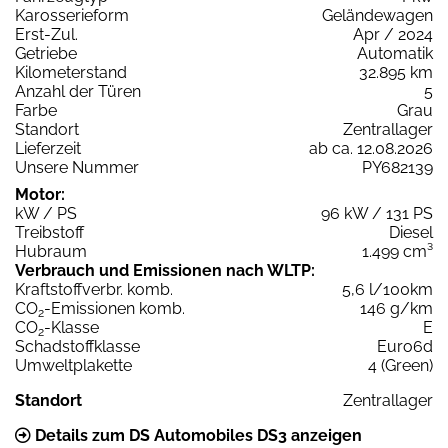
Karosserieform
Geländewagen
Erst-Zul.
Apr / 2024
Getriebe
Automatik
Kilometerstand
32.895 km
Anzahl der Türen
5
Farbe
Grau
Standort
Zentrallager
Lieferzeit
ab ca. 12.08.2026
Unsere Nummer
PY682139
Motor:
kW / PS
96 kW / 131 PS
Treibstoff
Diesel
Hubraum
1.499 cm³
Verbrauch und Emissionen nach WLTP:
Kraftstoffverbr. komb.
5,6 l/100km
CO
-Emissionen komb.
146 g/km
2
CO
-Klasse
E
2
Schadstoffklasse
Euro6d
Umweltplakette
4 (Green)
Standort
Zentrallager
Details zum DS Automobiles DS3 anzeigen