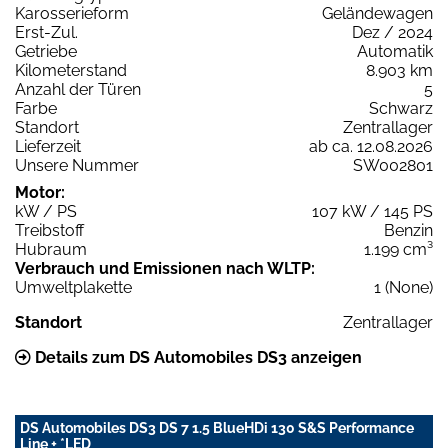
Karosserieform
Geländewagen
Erst-Zul.
Dez / 2024
Getriebe
Automatik
Kilometerstand
8.903 km
Anzahl der Türen
5
Farbe
Schwarz
Standort
Zentrallager
Lieferzeit
ab ca. 12.08.2026
Unsere Nummer
SW002801
Motor:
kW / PS
107 kW / 145 PS
Treibstoff
Benzin
Hubraum
1.199 cm³
Verbrauch und Emissionen nach WLTP:
Umweltplakette
1 (None)
Standort
Zentrallager
Details zum DS Automobiles DS3 anzeigen
DS Automobiles DS3 DS 7 1.5 BlueHDi 130 S&S Performance
Line + *LED