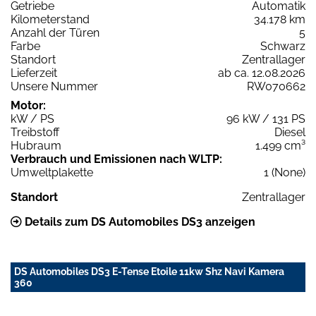
Getriebe
Automatik
Kilometerstand
34.178 km
Anzahl der Türen
5
Farbe
Schwarz
Standort
Zentrallager
Lieferzeit
ab ca. 12.08.2026
Unsere Nummer
RW070662
Motor:
kW / PS
96 kW / 131 PS
Treibstoff
Diesel
Hubraum
1.499 cm³
Verbrauch und Emissionen nach WLTP:
Umweltplakette
1 (None)
Standort
Zentrallager
Details zum DS Automobiles DS3 anzeigen
DS Automobiles DS3 E-Tense Etoile 11kw Shz Navi Kamera
360