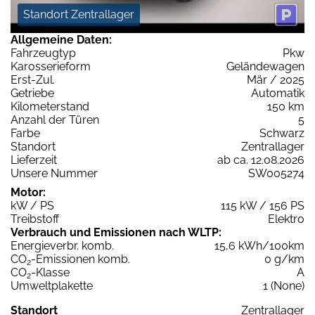
Standort Zentrallager
Allgemeine Daten:
Fahrzeugtyp
Pkw
Karosserieform
Geländewagen
Erst-Zul.
Mär / 2025
Getriebe
Automatik
Kilometerstand
150 km
Anzahl der Türen
5
Farbe
Schwarz
Standort
Zentrallager
Lieferzeit
ab ca. 12.08.2026
Unsere Nummer
SW005274
Motor:
kW / PS
115 kW / 156 PS
Treibstoff
Elektro
Verbrauch und Emissionen nach WLTP:
Energieverbr. komb.
15,6 kWh/100km
CO
-Emissionen komb.
0 g/km
2
CO
-Klasse
A
2
Umweltplakette
1 (None)
Standort
Zentrallager