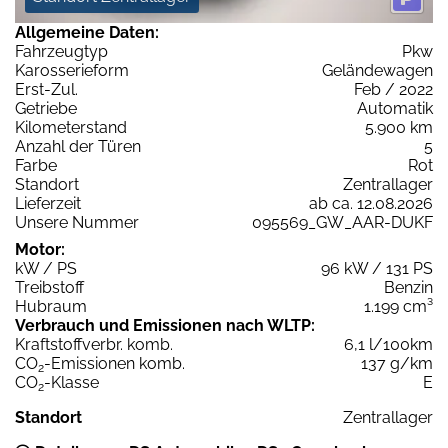
Allgemeine Daten:
Fahrzeugtyp
Pkw
Karosserieform
Geländewagen
Erst-Zul.
Feb / 2022
Getriebe
Automatik
Kilometerstand
5.900 km
Anzahl der Türen
5
Farbe
Rot
Standort
Zentrallager
Lieferzeit
ab ca. 12.08.2026
Unsere Nummer
095569_GW_AAR-DUKF
Motor:
kW / PS
96 kW / 131 PS
Treibstoff
Benzin
Hubraum
1.199 cm³
Verbrauch und Emissionen nach WLTP:
Kraftstoffverbr. komb.
6,1 l/100km
CO
-Emissionen komb.
137 g/km
2
CO
-Klasse
E
2
Standort
Zentrallager