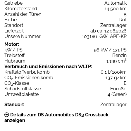
Getriebe
Automatik
Kilometerstand
14.500 km
Anzahl der Türen
5
Farbe
Rot
Standort
Zentrallager
Lieferzeit
ab ca. 12.08.2026
Unsere Nummer
103186_GW_APF-KR
Motor:
kW / PS
96 kW / 131 PS
Treibstoff
Benzin
Hubraum
1.199 cm³
Verbrauch und Emissionen nach WLTP:
Kraftstoffverbr. komb.
6,1 l/100km
CO
-Emissionen komb.
137 g/km
2
CO
-Klasse
E
2
Schadstoffklasse
Euro6d
Umweltplakette
4 (Green)
Standort
Zentrallager
Details zum DS Automobiles DS3 Crossback
anzeigen