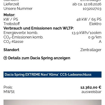
Lieferzeit
ab ca. 12.08.2026
Unsere Nummer
103202703
Motor:
kW / PS
48 kW / 65 PS
Treibstoff
Elektro
Verbrauch und Emissionen nach WLTP:
Energieverbr. komb.
13,9 kWh/100km
CO
-Emissionen komb.
0 g/km
2
CO
-Klasse
A
2
Standort
Zentrallager
Details zum Dacia Spring anzeigen
Dacia Spring EXTREME Navi*Klima* CCS-Ladeanschluss
Preis:
12.362,00 €
MWSt:
ausweisbar