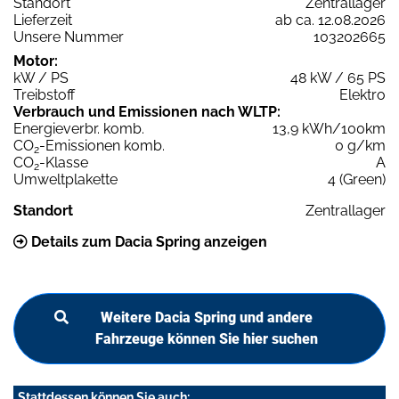
Standort
Zentrallager
Lieferzeit
ab ca. 12.08.2026
Unsere Nummer
103202665
Motor:
kW / PS
48 kW / 65 PS
Treibstoff
Elektro
Verbrauch und Emissionen nach WLTP:
Energieverbr. komb.
13,9 kWh/100km
CO
-Emissionen komb.
0 g/km
2
CO
-Klasse
A
2
Umweltplakette
4 (Green)
Standort
Zentrallager
Details zum Dacia Spring anzeigen
Weitere Dacia Spring und andere
Fahrzeuge können Sie hier suchen
Stattdessen können Sie auch: