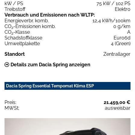
kW / PS
75 kW / 102 PS
Treibstoff
Elektro
Verbrauch und Emissionen nach WLTP:
Energieverbr. komb.
12,4 kWh/100km
CO
-Emissionen komb.
0 g/km
2
CO
-Klasse
A
2
Schadstoffklasse
Euro6d
Umweltplakette
4 (Green)
Standort
Zentrallager
Details zum Dacia Spring anzeigen
Dacia Spring Essential Tempomat Klima ESP
Preis:
21.459,00 €
MWSt:
ausweisbar