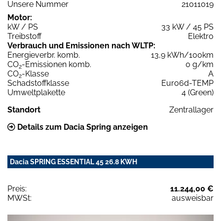
Unsere Nummer
21011019
Motor:
kW / PS
33 kW / 45 PS
Treibstoff
Elektro
Verbrauch und Emissionen nach WLTP:
Energieverbr. komb.
13,9 kWh/100km
CO
-Emissionen komb.
0 g/km
2
CO
-Klasse
A
2
Schadstoffklasse
Euro6d-TEMP
Umweltplakette
4 (Green)
Standort
Zentrallager
Details zum Dacia Spring anzeigen
Dacia SPRING ESSENTIAL 45 26.8 KWH
Preis:
11.244,00 €
MWSt:
ausweisbar