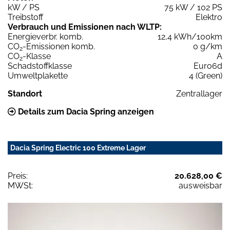
kW / PS
75 kW / 102 PS
Treibstoff
Elektro
Verbrauch und Emissionen nach WLTP:
Energieverbr. komb.
12,4 kWh/100km
CO
-Emissionen komb.
0 g/km
2
CO
-Klasse
A
2
Schadstoffklasse
Euro6d
Umweltplakette
4 (Green)
Standort
Zentrallager
Details zum Dacia Spring anzeigen
Dacia Spring Electric 100 Extreme Lager
Preis:
20.628,00 €
MWSt:
ausweisbar