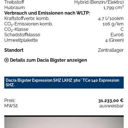
Treibstoff
Hybrid (Benzin/Elektro)
Hubraum
1.799 cm³
Verbrauch und Emissionen nach WLTP:
Kraftstoffverbr. komb.
4,7 l/100km
CO
-Emissionen komb.
106 g/km
2
CO
-Klasse
C
2
Schadstoffklasse
Euro6
Umweltplakette
4 (Green)
Standort
Zentrallager
Details zum Dacia Bigster anzeigen
Dacia Bigster Expression SHZ LKHZ 360° TCe 140 Expression
SHZ.
Preis:
31.233,00 €
MWSt:
ausweisbar