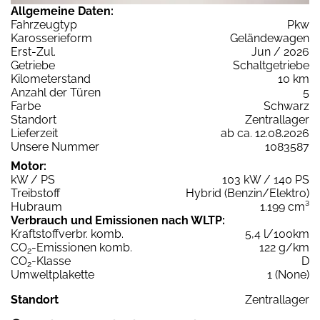
Allgemeine Daten:
Fahrzeugtyp
Pkw
Karosserieform
Geländewagen
Erst-Zul.
Jun / 2026
Getriebe
Schaltgetriebe
Kilometerstand
10 km
Anzahl der Türen
5
Farbe
Schwarz
Standort
Zentrallager
Lieferzeit
ab ca. 12.08.2026
Unsere Nummer
1083587
Motor:
kW / PS
103 kW / 140 PS
Treibstoff
Hybrid (Benzin/Elektro)
Hubraum
1.199 cm³
Verbrauch und Emissionen nach WLTP:
Kraftstoffverbr. komb.
5,4 l/100km
CO
-Emissionen komb.
122 g/km
2
CO
-Klasse
D
2
Umweltplakette
1 (None)
Standort
Zentrallager