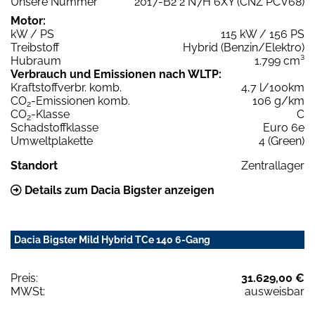
Unsere Nummer
2017-B2 2 N7H 6XY (CNZ PCV68)
Motor:
kW / PS
115 kW / 156 PS
Treibstoff
Hybrid (Benzin/Elektro)
Hubraum
1.799 cm³
Verbrauch und Emissionen nach WLTP:
Kraftstoffverbr. komb.
4,7 l/100km
CO
-Emissionen komb.
106 g/km
2
CO
-Klasse
C
2
Schadstoffklasse
Euro 6e
Umweltplakette
4 (Green)
Standort
Zentrallager
Details zum Dacia Bigster anzeigen
Dacia Bigster Mild Hybrid TCe 140 6-Gang
Preis:
31.629,00 €
MWSt:
ausweisbar