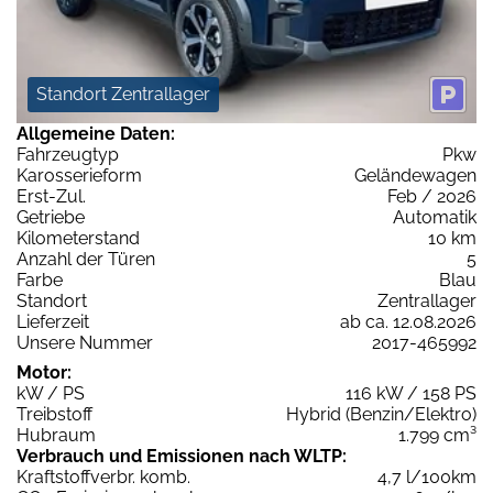
Standort Zentrallager
Allgemeine Daten:
Fahrzeugtyp
Pkw
Karosserieform
Geländewagen
Erst-Zul.
Feb / 2026
Getriebe
Automatik
Kilometerstand
10 km
Anzahl der Türen
5
Farbe
Blau
Standort
Zentrallager
Lieferzeit
ab ca. 12.08.2026
Unsere Nummer
2017-465992
Motor:
kW / PS
116 kW / 158 PS
Treibstoff
Hybrid (Benzin/Elektro)
Hubraum
1.799 cm³
Verbrauch und Emissionen nach WLTP:
Kraftstoffverbr. komb.
4,7 l/100km