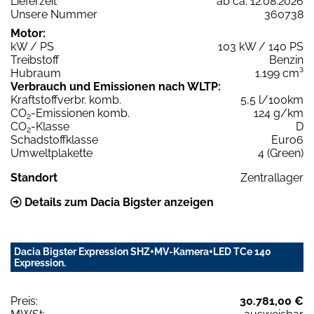
Lieferzeit
ab ca. 12.08.2026
Unsere Nummer
360738
Motor:
kW / PS
103 kW / 140 PS
Treibstoff
Benzin
Hubraum
1.199 cm³
Verbrauch und Emissionen nach WLTP:
Kraftstoffverbr. komb.
5,5 l/100km
CO
-Emissionen komb.
124 g/km
2
CO
-Klasse
D
2
Schadstoffklasse
Euro6
Umweltplakette
4 (Green)
Standort
Zentrallager
Details zum Dacia Bigster anzeigen
Dacia Bigster Expression SHZ+MV-Kamera+LED TCe 140
Expression.
Preis:
30.781,00 €