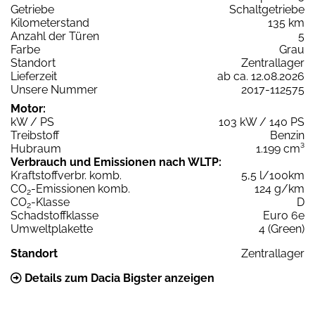
Getriebe
Schaltgetriebe
Kilometerstand
135 km
Anzahl der Türen
5
Farbe
Grau
Standort
Zentrallager
Lieferzeit
ab ca. 12.08.2026
Unsere Nummer
2017-112575
Motor:
kW / PS
103 kW / 140 PS
Treibstoff
Benzin
Hubraum
1.199 cm³
Verbrauch und Emissionen nach WLTP:
Kraftstoffverbr. komb.
5,5 l/100km
CO
-Emissionen komb.
124 g/km
2
CO
-Klasse
D
2
Schadstoffklasse
Euro 6e
Umweltplakette
4 (Green)
Standort
Zentrallager
Details zum Dacia Bigster anzeigen