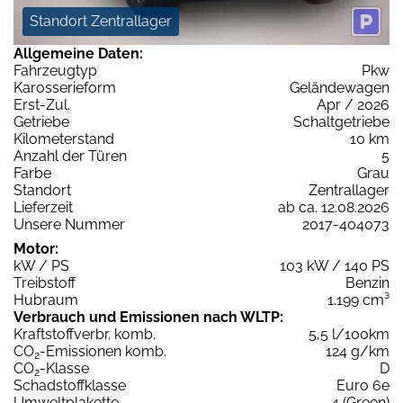
Standort Zentrallager
Allgemeine Daten:
Fahrzeugtyp
Pkw
Karosserieform
Geländewagen
Erst-Zul.
Apr / 2026
Getriebe
Schaltgetriebe
Kilometerstand
10 km
Anzahl der Türen
5
Farbe
Grau
Standort
Zentrallager
Lieferzeit
ab ca. 12.08.2026
Unsere Nummer
2017-404073
Motor:
kW / PS
103 kW / 140 PS
Treibstoff
Benzin
Hubraum
1.199 cm³
Verbrauch und Emissionen nach WLTP:
Kraftstoffverbr. komb.
5,5 l/100km
CO
-Emissionen komb.
124 g/km
2
CO
-Klasse
D
2
Schadstoffklasse
Euro 6e
Umweltplakette
4 (Green)