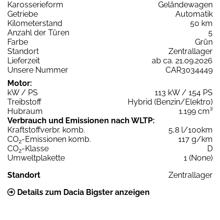
Karosserieform
Geländewagen
Getriebe
Automatik
Kilometerstand
50 km
Anzahl der Türen
5
Farbe
Grün
Standort
Zentrallager
Lieferzeit
ab ca. 21.09.2026
Unsere Nummer
CAR3034449
Motor:
kW / PS
113 kW / 154 PS
Treibstoff
Hybrid (Benzin/Elektro)
Hubraum
1.199 cm³
Verbrauch und Emissionen nach WLTP:
Kraftstoffverbr. komb.
5,8 l/100km
CO
-Emissionen komb.
117 g/km
2
CO
-Klasse
D
2
Umweltplakette
1 (None)
Standort
Zentrallager
Details zum Dacia Bigster anzeigen