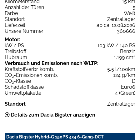
Kilometerstand
15 km
Anzahl der Türen
5
Farbe
Weiß
Standort
Zentrallager
Lieferzeit
ab ca. 12.08.2026
Unsere Nummer
360666
Motor:
kW / PS
103 kW / 140 PS
Treibstoff
Benzin
Hubraum
1.199 cm³
Verbrauch und Emissionen nach WLTP:
Kraftstoffverbr. komb.
5,5 l/100km
CO
-Emissionen komb.
124 g/km
2
CO
-Klasse
D
2
Schadstoffklasse
Euro6
Umweltplakette
4 (Green)
Standort
Zentrallager
Details zum Dacia Bigster anzeigen
Dacia Bigster Hybrid-G 150PS 4x4 6-Gang-DCT