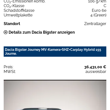
CO
-Emissionen komb.
106 g/km
2
CO
-Klasse
C
2
Schadstoffklasse
Euro 6e
Umweltplakette
4 (Green)
Standort
Zentrallager
Details zum Dacia Bigster anzeigen
Dacia Bigster Journey MV-Kamera+SHZ+Carplay Hybrid 155
Journe.
Preis:
36.431,00 €
MWSt:
ausweisbar