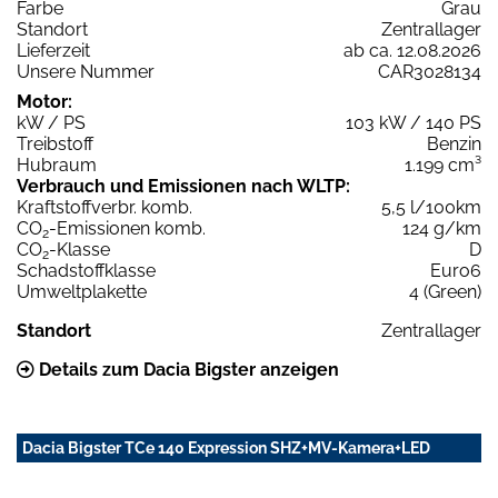
Farbe
Grau
Standort
Zentrallager
Lieferzeit
ab ca. 12.08.2026
Unsere Nummer
CAR3028134
Motor:
kW / PS
103 kW / 140 PS
Treibstoff
Benzin
Hubraum
1.199 cm³
Verbrauch und Emissionen nach WLTP:
Kraftstoffverbr. komb.
5,5 l/100km
CO
-Emissionen komb.
124 g/km
2
CO
-Klasse
D
2
Schadstoffklasse
Euro6
Umweltplakette
4 (Green)
Standort
Zentrallager
Details zum Dacia Bigster anzeigen
Dacia Bigster TCe 140 Expression SHZ+MV-Kamera+LED