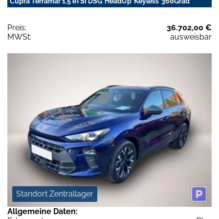
Cupra Terramar 1.5 eTSI DSG*HeadUp*Keyless*360Grad
Preis:
36.702,00 €
MWSt:
ausweisbar
Standort Zentrallager
Allgemeine Daten: