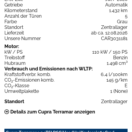
Getriebe
Automatik
Kilometerstand
1.432 km
Anzahl der Türen
5
Farbe
Grau
Standort
Zentrallager
Lieferzeit
ab ca. 12.08.2026
Unsere Nummer
CAR3031181
Motor:
kW / PS
110 kW / 150 PS
Treibstoff
Benzin
Hubraum
1.498 cm³
Verbrauch und Emissionen nach WLTP:
Kraftstoffverbr. komb.
6,4 l/100km
CO
-Emissionen komb.
145 g/km
2
CO
-Klasse
E
2
Umweltplakette
1 (None)
Standort
Zentrallager
Details zum Cupra Terramar anzeigen