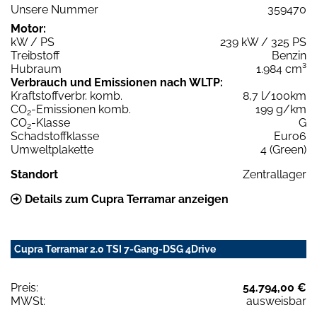
Unsere Nummer
359470
Motor:
kW / PS
239 kW / 325 PS
Treibstoff
Benzin
Hubraum
1.984 cm³
Verbrauch und Emissionen nach WLTP:
Kraftstoffverbr. komb.
8,7 l/100km
CO
-Emissionen komb.
199 g/km
2
CO
-Klasse
G
2
Schadstoffklasse
Euro6
Umweltplakette
4 (Green)
Standort
Zentrallager
Details zum Cupra Terramar anzeigen
Cupra Terramar 2.0 TSI 7-Gang-DSG 4Drive
Preis:
54.794,00 €
MWSt:
ausweisbar