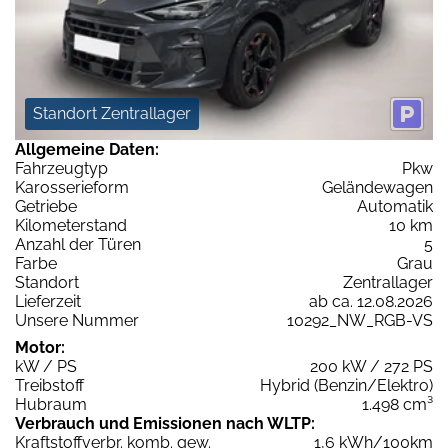
Standort Zentrallager
Allgemeine Daten:
Fahrzeugtyp
Pkw
Karosserieform
Geländewagen
Getriebe
Automatik
Kilometerstand
10 km
Anzahl der Türen
5
Farbe
Grau
Standort
Zentrallager
Lieferzeit
ab ca. 12.08.2026
Unsere Nummer
10292_NW_RGB-VS
Motor:
kW / PS
200 kW / 272 PS
Treibstoff
Hybrid (Benzin/Elektro)
Hubraum
1.498 cm³
Verbrauch und Emissionen nach WLTP:
Kraftstoffverbr. komb. gew.
1,6 kWh/100km