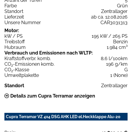
Anzahl der Türen
5
Farbe
Grün
Standort
Zentrallager
Lieferzeit
ab ca. 12.08.2026
Unsere Nummer
CAR3031313
Motor:
kW / PS
195 kW / 265 PS
Treibstoff
Benzin
Hubraum
1.984 cm³
Verbrauch und Emissionen nach WLTP:
Kraftstoffverbr. komb.
8,6 l/100km
CO
-Emissionen komb.
196 g/km
2
CO
-Klasse
G
2
Umweltplakette
1 (None)
Standort
Zentrallager
Details zum Cupra Terramar anzeigen
Cupra Terramar VZ 4x4 DSG AHK LED el.Heckklappe Alu-20