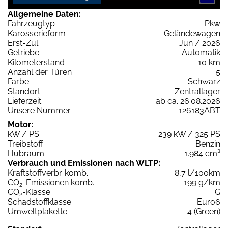
Allgemeine Daten:
Fahrzeugtyp
Pkw
Karosserieform
Geländewagen
Erst-Zul.
Jun / 2026
Getriebe
Automatik
Kilometerstand
10 km
Anzahl der Türen
5
Farbe
Schwarz
Standort
Zentrallager
Lieferzeit
ab ca. 26.08.2026
Unsere Nummer
126183ABT
Motor:
kW / PS
239 kW / 325 PS
Treibstoff
Benzin
Hubraum
1.984 cm³
Verbrauch und Emissionen nach WLTP:
Kraftstoffverbr. komb.
8,7 l/100km
CO
-Emissionen komb.
199 g/km
2
CO
-Klasse
G
2
Schadstoffklasse
Euro6
Umweltplakette
4 (Green)