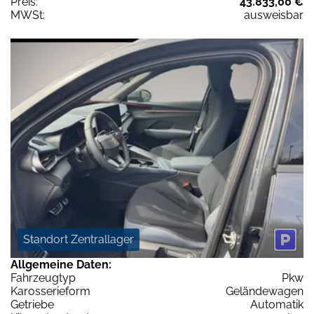
Preis:
43.833,00 €
MWSt:
ausweisbar
Standort Zentrallager
Allgemeine Daten:
Fahrzeugtyp
Pkw
Karosserieform
Geländewagen
Getriebe
Automatik