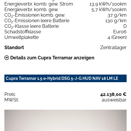
Energieverbr. komb. gew. Strom
13,9 kWh/100km
Energieverbr. komb. gew.
5,7 kWh/100km
CO
-Emissionen komb. gew.
37 g/km
2
CO
-Emissionen leere Batterie
130 g/km
2
CO
-Klasse leere Batterie
D
2
Schadstoffklasse
Euro6
Umweltplakette
4 (Green)
Standort
Zentrallager
Details zum Cupra Terramar anzeigen
Cupra Terramar 1.5 e-Hybrid DSG 5-J-G HUD NAV 18 LM LE
Preis:
42.138,00 €
MWSt:
ausweisbar