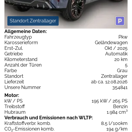
Standort Zentrallager
Allgemeine Daten:
Fahrzeugtyp
Pkw
Karosserieform
Geländewagen
Erst-Zul.
Okt / 2025
Getriebe
Automatik
Kilometerstand
20 km
Anzahl der Türen
5
Farbe
Grau
Standort
Zentrallager
Lieferzeit
ab ca. 12.08.2026
Unsere Nummer
354841
Motor:
kW / PS
195 kW / 265 PS
Treibstoff
Benzin
Hubraum
1.984 cm³
Verbrauch und Emissionen nach WLTP:
Kraftstoffverbr. komb.
8,5 l/100km
CO
-Emissionen komb.
194 g/km
2