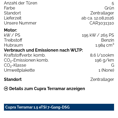
Anzahl der Türen
5
Farbe
Grün
Standort
Zentrallager
Lieferzeit
ab ca. 12.08.2026
Unsere Nummer
CAR3031310
Motor:
kW / PS
195 kW / 265 PS
Treibstoff
Benzin
Hubraum
1.984 cm³
Verbrauch und Emissionen nach WLTP:
Kraftstoffverbr. komb.
8,6 l/100km
CO
-Emissionen komb.
196 g/km
2
CO
-Klasse
G
2
Umweltplakette
1 (None)
Standort
Zentrallager
Details zum Cupra Terramar anzeigen
Cupra Terramar 1.5 eTSI 7-Gang-DSG