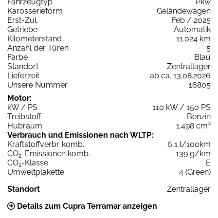
Fahrzeugtyp
Pkw
Karosserieform
Geländewagen
Erst-Zul.
Feb / 2025
Getriebe
Automatik
Kilometerstand
11.024 km
Anzahl der Türen
5
Farbe
Blau
Standort
Zentrallager
Lieferzeit
ab ca. 13.08.2026
Unsere Nummer
16805
Motor:
kW / PS
110 kW / 150 PS
Treibstoff
Benzin
Hubraum
1.498 cm³
Verbrauch und Emissionen nach WLTP:
Kraftstoffverbr. komb.
6,1 l/100km
CO
-Emissionen komb.
139 g/km
2
CO
-Klasse
E
2
Umweltplakette
4 (Green)
Standort
Zentrallager
Details zum Cupra Terramar anzeigen