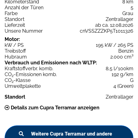
Kilometerstand
8 km
Anzahl der Türen
5
Farbe
Grau
Standort
Zentrallager
Lieferzeit
ab ca. 12.08.2026
Unsere Nummer
cnVSSZZZKP5T1011326
Motor:
kW / PS
195 kW / 265 PS
Treibstoff
Benzin
Hubraum
2.000 cm³
Verbrauch und Emissionen nach WLTP:
Kraftstoffverbr. komb.
8,5 l/100km
CO
-Emissionen komb.
192 g/km
2
CO
-Klasse
G
2
Umweltplakette
4 (Green)
Standort
Zentrallager
Details zum Cupra Terramar anzeigen
Weitere Cupra Terramar und andere