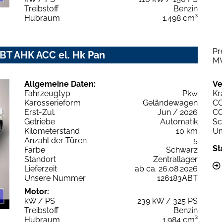
Treibstoff
Benzin
Hubraum
1.498 cm³
Pr
ABT AHK ACC el. Hk Pan
M
Allgemeine Daten:
Ve
Fahrzeugtyp
Pkw
Kr
Karosserieform
Geländewagen
C
Erst-Zul.
Jun / 2026
C
Getriebe
Automatik
Sc
Kilometerstand
10 km
Um
Anzahl der Türen
5
St
Farbe
Schwarz
Standort
Zentrallager
Lieferzeit
ab ca. 26.08.2026
Unsere Nummer
126183ABT
Motor:
kW / PS
239 kW / 325 PS
Treibstoff
Benzin
Hubraum
1.984 cm³