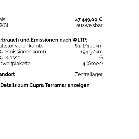
eis:
47.449,00 €
WSt:
ausweisbar
rbrauch und Emissionen nach WLTP:
aftstoffverbr. komb.
8,5 l/100km
O
-Emissionen komb.
194 g/km
2
O
-Klasse
G
2
weltplakette
4 (Green)
andort
Zentrallager
Details zum Cupra Terramar anzeigen