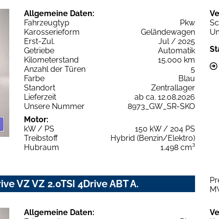
Allgemeine Daten:
Ve
Fahrzeugtyp
Pkw
Sc
Karosserieform
Geländewagen
Um
Erst-Zul.
Jul / 2025
St
Getriebe
Automatik
Kilometerstand
15.000 km
Anzahl der Türen
5
Farbe
Blau
Standort
Zentrallager
Lieferzeit
ab ca. 12.08.2026
Unsere Nummer
8973_GW_SR-SKO
Motor:
kW / PS
150 kW / 204 PS
Treibstoff
Hybrid (Benzin/Elektro)
Hubraum
1.498 cm³
Pr
ive VZ VZ 2.0TSI 4Drive ABT A.
M
Allgemeine Daten:
Ve