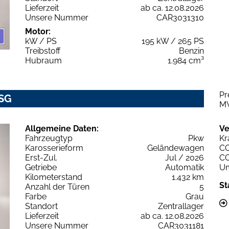
Lieferzeit
ab ca. 12.08.2026
Unsere Nummer
CAR3031310
Motor:
kW / PS
195 kW / 265 PS
Treibstoff
Benzin
Hubraum
1.984 cm³
Pr
DSG
M
Allgemeine Daten:
Ve
Fahrzeugtyp
Pkw
Kr
Karosserieform
Geländewagen
C
Erst-Zul.
Jul / 2026
C
Getriebe
Automatik
Um
Kilometerstand
1.432 km
St
Anzahl der Türen
5
Farbe
Grau
Standort
Zentrallager
Lieferzeit
ab ca. 12.08.2026
Unsere Nummer
CAR3031181