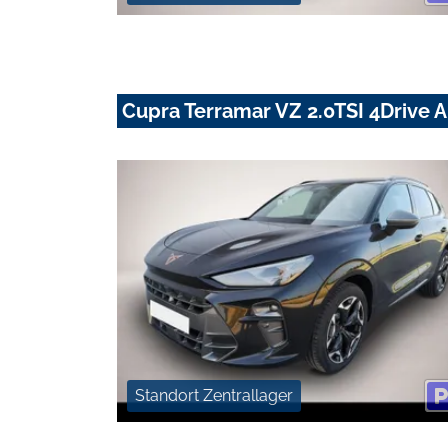
Cupra Terramar VZ 2.0TSI 4Drive 
Standort Zentrallager