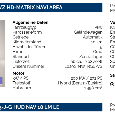
Pr
G VZ HD-MATRIX NAVI AREA
M
Allgemeine Daten:
Ve
Fahrzeugtyp
Pkw
Kr
Karosserieform
Geländewagen
En
Getriebe
Automatik
St
Kilometerstand
10 km
En
Anzahl der Türen
5
C
Farbe
Grau
C
Standort
Zentrallager
C
Lieferzeit
ab ca. 12.08.2026
Sc
Unsere Nummer
10292_NW_RGB-VS
Um
Motor:
St
kW / PS
200 kW / 272 PS
Treibstoff
Hybrid (Benzin/Elektro)
Hubraum
1.498 cm³
Pr
 5-J-G HUD NAV 18 LM LE
M