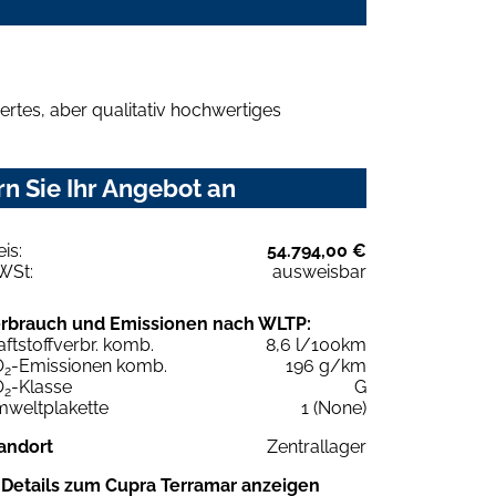
rtes, aber qualitativ hochwertiges
n Sie Ihr Angebot an
eis:
54.794,00 €
WSt:
ausweisbar
rbrauch und Emissionen nach WLTP:
aftstoffverbr. komb.
8,6 l/100km
O
-Emissionen komb.
196 g/km
2
O
-Klasse
G
2
weltplakette
1 (None)
andort
Zentrallager
Details zum Cupra Terramar anzeigen