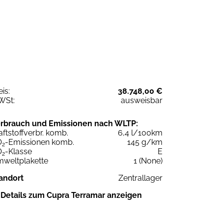
eis:
38.748,00 €
WSt:
ausweisbar
rbrauch und Emissionen nach WLTP:
aftstoffverbr. komb.
6,4 l/100km
O
-Emissionen komb.
145 g/km
2
O
-Klasse
E
2
weltplakette
1 (None)
andort
Zentrallager
Details zum Cupra Terramar anzeigen