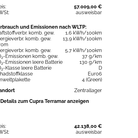
eis:
57.009,00 €
WSt:
ausweisbar
rbrauch und Emissionen nach WLTP:
aftstoffverbr. komb. gew.
1,6 kWh/100km
ergieverbr. komb. gew.
13,9 kWh/100km
rom
ergieverbr. komb. gew.
5,7 kWh/100km
O
-Emissionen komb. gew.
37 g/km
2
O
-Emissionen leere Batterie
130 g/km
2
O
-Klasse leere Batterie
D
2
hadstoffklasse
Euro6
weltplakette
4 (Green)
andort
Zentrallager
Details zum Cupra Terramar anzeigen
eis:
42.138,00 €
WSt:
ausweisbar