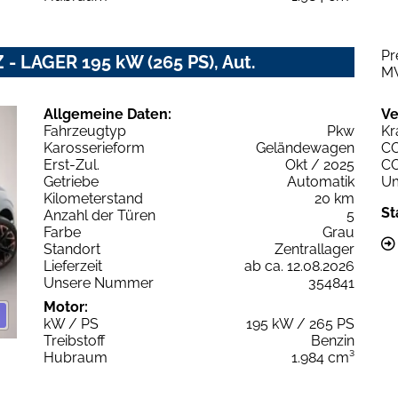
Pr
 - LAGER 195 kW (265 PS), Aut.
M
Allgemeine Daten:
Ve
Fahrzeugtyp
Pkw
Kr
Karosserieform
Geländewagen
C
Erst-Zul.
Okt / 2025
C
Getriebe
Automatik
Um
Kilometerstand
20 km
St
Anzahl der Türen
5
Farbe
Grau
Standort
Zentrallager
Lieferzeit
ab ca. 12.08.2026
Unsere Nummer
354841
Motor:
kW / PS
195 kW / 265 PS
Treibstoff
Benzin
Hubraum
1.984 cm³