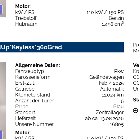
Motor:
kW / PS
110 kW / 150 PS
Treibstoff
Benzin
Hubraum
1.498 cm³
Pr
adUp*Keyless*360Grad
M
Allgemeine Daten:
Ve
Fahrzeugtyp
Pkw
Kr
Karosserieform
Geländewagen
C
Erst-Zul.
Feb / 2025
C
Getriebe
Automatik
Um
Kilometerstand
11.024 km
St
Anzahl der Türen
5
Farbe
Blau
Standort
Zentrallager
Lieferzeit
ab ca. 13.08.2026
Unsere Nummer
16805
Motor:
kW / PS
110 kW / 150 PS