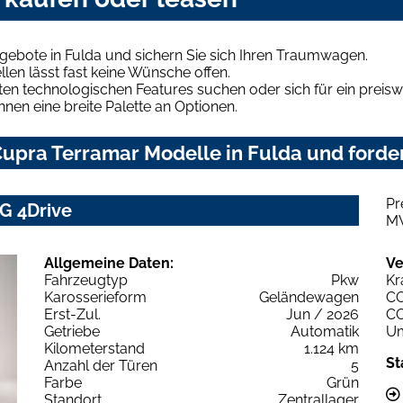
gebote in Fulda und sichern Sie sich Ihren Traumwagen.
len lässt fast keine Wünsche offen.
en technologischen Features suchen oder sich für ein preiswe
hnen eine breite Palette an Optionen.
upra Terramar Modelle in Fulda und forder
Pr
G 4Drive
M
Allgemeine Daten:
Ve
Fahrzeugtyp
Pkw
Kr
Karosserieform
Geländewagen
C
Erst-Zul.
Jun / 2026
C
Getriebe
Automatik
Um
Kilometerstand
1.124 km
St
Anzahl der Türen
5
Farbe
Grün
Standort
Zentrallager