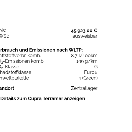
eis:
45.923,00 €
WSt:
ausweisbar
rbrauch und Emissionen nach WLTP:
aftstoffverbr. komb.
8,7 l/100km
O
-Emissionen komb.
199 g/km
2
O
-Klasse
G
2
hadstoffklasse
Euro6
weltplakette
4 (Green)
andort
Zentrallager
Details zum Cupra Terramar anzeigen