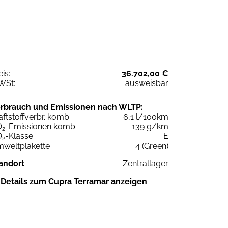
eis:
36.702,00 €
WSt:
ausweisbar
rbrauch und Emissionen nach WLTP:
aftstoffverbr. komb.
6,1 l/100km
O
-Emissionen komb.
139 g/km
2
O
-Klasse
E
2
weltplakette
4 (Green)
andort
Zentrallager
Details zum Cupra Terramar anzeigen