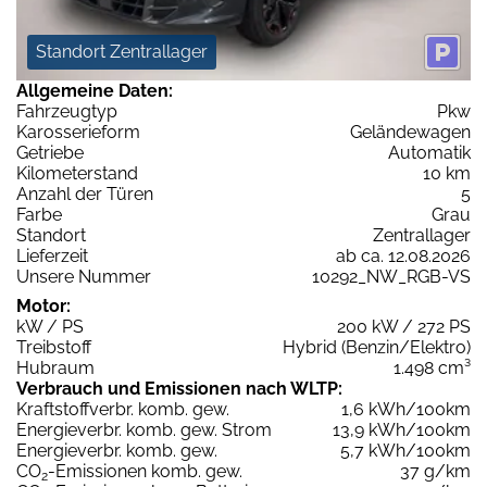
Standort Zentrallager
Allgemeine Daten:
Fahrzeugtyp
Pkw
Karosserieform
Geländewagen
Getriebe
Automatik
Kilometerstand
10 km
Anzahl der Türen
5
Farbe
Grau
Standort
Zentrallager
Lieferzeit
ab ca. 12.08.2026
Unsere Nummer
10292_NW_RGB-VS
Motor:
kW / PS
200 kW / 272 PS
Treibstoff
Hybrid (Benzin/Elektro)
Hubraum
1.498 cm³
Verbrauch und Emissionen nach WLTP:
Kraftstoffverbr. komb. gew.
1,6 kWh/100km
Energieverbr. komb. gew. Strom
13,9 kWh/100km
Energieverbr. komb. gew.
5,7 kWh/100km
CO
-Emissionen komb. gew.
37 g/km
2