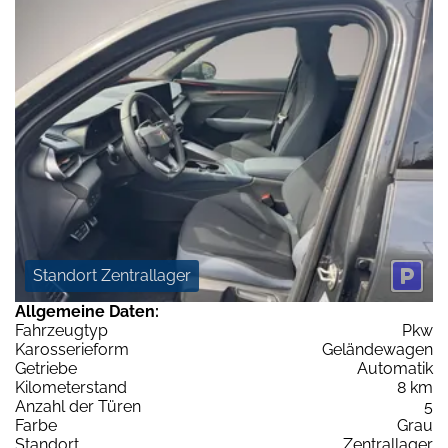
Standort Zentrallager
Allgemeine Daten:
Fahrzeugtyp
Pkw
Karosserieform
Geländewagen
Getriebe
Automatik
Kilometerstand
8 km
Anzahl der Türen
5
Farbe
Grau
Standort
Zentrallager