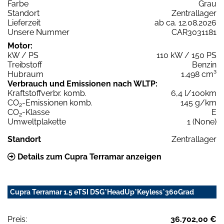
Farbe
Grau
Standort
Zentrallager
Lieferzeit
ab ca. 12.08.2026
Unsere Nummer
CAR3031181
Motor:
kW / PS
110 kW / 150 PS
Treibstoff
Benzin
Hubraum
1.498 cm³
Verbrauch und Emissionen nach WLTP:
Kraftstoffverbr. komb.
6,4 l/100km
CO
-Emissionen komb.
145 g/km
2
CO
-Klasse
E
2
Umweltplakette
1 (None)
Standort
Zentrallager
Details zum Cupra Terramar anzeigen
Cupra Terramar 1.5 eTSI DSG*HeadUp*Keyless*360Grad
Preis:
36.702,00 €