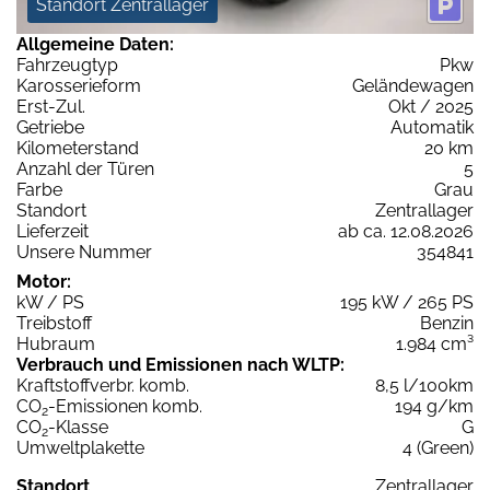
Standort Zentrallager
Allgemeine Daten:
Fahrzeugtyp
Pkw
Karosserieform
Geländewagen
Erst-Zul.
Okt / 2025
Getriebe
Automatik
Kilometerstand
20 km
Anzahl der Türen
5
Farbe
Grau
Standort
Zentrallager
Lieferzeit
ab ca. 12.08.2026
Unsere Nummer
354841
Motor:
kW / PS
195 kW / 265 PS
Treibstoff
Benzin
Hubraum
1.984 cm³
Verbrauch und Emissionen nach WLTP:
Kraftstoffverbr. komb.
8,5 l/100km
CO
-Emissionen komb.
194 g/km
2
CO
-Klasse
G
2
Umweltplakette
4 (Green)
Standort
Zentrallager