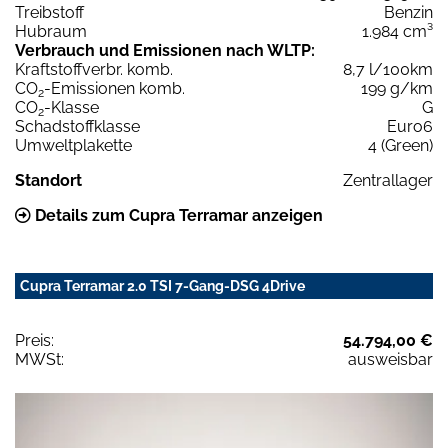
Treibstoff
Benzin
Hubraum
1.984 cm³
Verbrauch und Emissionen nach WLTP:
Kraftstoffverbr. komb.
8,7 l/100km
CO
-Emissionen komb.
199 g/km
2
CO
-Klasse
G
2
Schadstoffklasse
Euro6
Umweltplakette
4 (Green)
Standort
Zentrallager
Details zum Cupra Terramar anzeigen
Cupra Terramar 2.0 TSI 7-Gang-DSG 4Drive
Preis:
54.794,00 €
MWSt:
ausweisbar