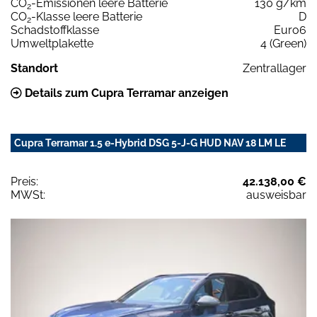
CO
-Emissionen leere Batterie
130 g/km
2
CO
-Klasse leere Batterie
D
2
Schadstoffklasse
Euro6
Umweltplakette
4 (Green)
Standort
Zentrallager
Details zum Cupra Terramar anzeigen
Cupra Terramar 1.5 e-Hybrid DSG 5-J-G HUD NAV 18 LM LE
Preis:
42.138,00 €
MWSt:
ausweisbar