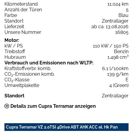
Kilometerstand
11.024 km
Anzahl der Türen
5
Farbe
Blau
Standort
Zentrallager
Lieferzeit
ab ca. 13.08.2026
Unsere Nummer
16805
Motor:
kW / PS
110 kW / 150 PS
Treibstoff
Benzin
Hubraum
1.498 cm³
Verbrauch und Emissionen nach WLTP:
Kraftstoffverbr. komb.
6,1 l/100km
CO
-Emissionen komb.
139 g/km
2
CO
-Klasse
E
2
Umweltplakette
4 (Green)
Standort
Zentrallager
Details zum Cupra Terramar anzeigen
Cupra Terramar VZ 2.0TSI 4Drive ABT AHK ACC el. Hk Pan