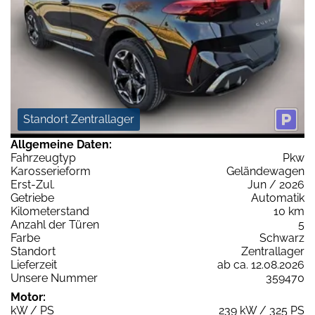
Standort Zentrallager
Allgemeine Daten:
Fahrzeugtyp
Pkw
Karosserieform
Geländewagen
Erst-Zul.
Jun / 2026
Getriebe
Automatik
Kilometerstand
10 km
Anzahl der Türen
5
Farbe
Schwarz
Standort
Zentrallager
Lieferzeit
ab ca. 12.08.2026
Unsere Nummer
359470
Motor:
kW / PS
239 kW / 325 PS