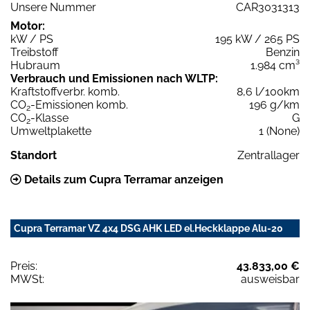
Unsere Nummer
CAR3031313
Motor:
kW / PS
195 kW / 265 PS
Treibstoff
Benzin
Hubraum
1.984 cm³
Verbrauch und Emissionen nach WLTP:
Kraftstoffverbr. komb.
8,6 l/100km
CO
-Emissionen komb.
196 g/km
2
CO
-Klasse
G
2
Umweltplakette
1 (None)
Standort
Zentrallager
Details zum Cupra Terramar anzeigen
Cupra Terramar VZ 4x4 DSG AHK LED el.Heckklappe Alu-20
Preis:
43.833,00 €
MWSt:
ausweisbar