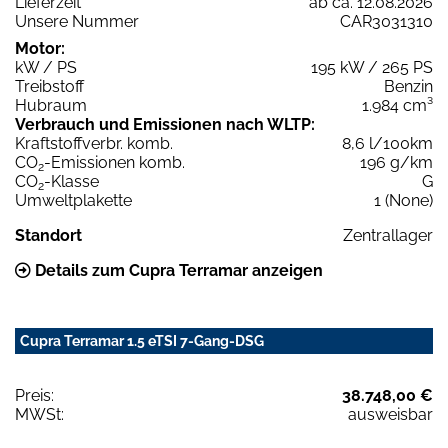
Lieferzeit
ab ca. 12.08.2026
Unsere Nummer
CAR3031310
Motor:
kW / PS
195 kW / 265 PS
Treibstoff
Benzin
Hubraum
1.984 cm³
Verbrauch und Emissionen nach WLTP:
Kraftstoffverbr. komb.
8,6 l/100km
CO
-Emissionen komb.
196 g/km
2
CO
-Klasse
G
2
Umweltplakette
1 (None)
Standort
Zentrallager
Details zum Cupra Terramar anzeigen
Cupra Terramar 1.5 eTSI 7-Gang-DSG
Preis:
38.748,00 €
MWSt:
ausweisbar