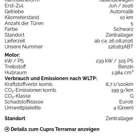
Erst-Zul.
Jun / 2026
Getriebe
Automatik
Kilometerstand
10 km
Anzahl der Türen
5
Farbe
Schwarz
Standort
Zentrallager
Lieferzeit
ab ca. 26.08.2026
Unsere Nummer
126183ABT
Motor:
kW / PS
239 kW / 325 PS
Treibstoff
Benzin
Hubraum
1.984 cm³
Verbrauch und Emissionen nach WLTP:
Kraftstoffverbr. komb.
8,7 l/100km
CO
-Emissionen komb.
199 g/km
2
CO
-Klasse
G
2
Schadstoffklasse
Euro6
Umweltplakette
4 (Green)
Standort
Zentrallager
Details zum Cupra Terramar anzeigen