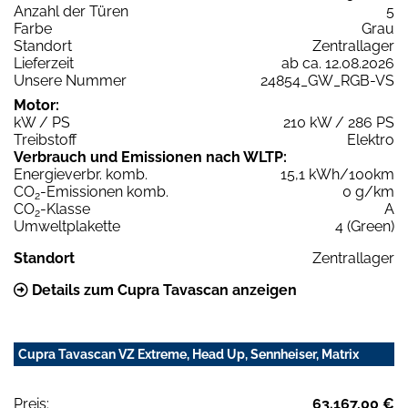
Anzahl der Türen
5
Farbe
Grau
Standort
Zentrallager
Lieferzeit
ab ca. 12.08.2026
Unsere Nummer
24854_GW_RGB-VS
Motor:
kW / PS
210 kW / 286 PS
Treibstoff
Elektro
Verbrauch und Emissionen nach WLTP:
Energieverbr. komb.
15,1 kWh/100km
CO
-Emissionen komb.
0 g/km
2
CO
-Klasse
A
2
Umweltplakette
4 (Green)
Standort
Zentrallager
Details zum Cupra Tavascan anzeigen
Cupra Tavascan VZ Extreme, Head Up, Sennheiser, Matrix
Preis:
63.167,00 €