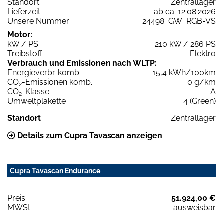
Standort
Zentrallager
Lieferzeit
ab ca. 12.08.2026
Unsere Nummer
24498_GW_RGB-VS
Motor:
kW / PS
210 kW / 286 PS
Treibstoff
Elektro
Verbrauch und Emissionen nach WLTP:
Energieverbr. komb.
15,4 kWh/100km
CO
-Emissionen komb.
0 g/km
2
CO
-Klasse
A
2
Umweltplakette
4 (Green)
Standort
Zentrallager
Details zum Cupra Tavascan anzeigen
Cupra Tavascan Endurance
Preis:
51.924,00 €
MWSt:
ausweisbar