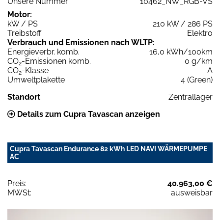
Unsere Nummer
10462_NW_RGB-VS
Motor:
kW / PS
210 kW / 286 PS
Treibstoff
Elektro
Verbrauch und Emissionen nach WLTP:
Energieverbr. komb.
16,0 kWh/100km
CO
-Emissionen komb.
0 g/km
2
CO
-Klasse
A
2
Umweltplakette
4 (Green)
Standort
Zentrallager
Details zum Cupra Tavascan anzeigen
Cupra Tavascan Endurance 82 kWh LED NAVI WÄRMEPUMPE
AC
Preis:
40.963,00 €
MWSt:
ausweisbar