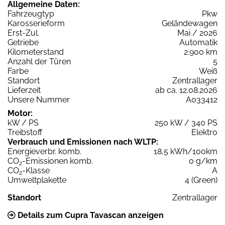
Allgemeine Daten:
Fahrzeugtyp
Pkw
Karosserieform
Geländewagen
Erst-Zul.
Mai / 2026
Getriebe
Automatik
Kilometerstand
2.900 km
Anzahl der Türen
5
Farbe
Weiß
Standort
Zentrallager
Lieferzeit
ab ca. 12.08.2026
Unsere Nummer
A033412
Motor:
kW / PS
250 kW / 340 PS
Treibstoff
Elektro
Verbrauch und Emissionen nach WLTP:
Energieverbr. komb.
18,5 kWh/100km
CO
-Emissionen komb.
0 g/km
2
CO
-Klasse
A
2
Umweltplakette
4 (Green)
Standort
Zentrallager
Details zum Cupra Tavascan anzeigen