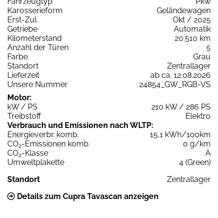
Fahrzeugtyp
Pkw
Karosserieform
Geländewagen
Erst-Zul.
Okt / 2025
Getriebe
Automatik
Kilometerstand
20.510 km
Anzahl der Türen
5
Farbe
Grau
Standort
Zentrallager
Lieferzeit
ab ca. 12.08.2026
Unsere Nummer
24854_GW_RGB-VS
Motor:
kW / PS
210 kW / 286 PS
Treibstoff
Elektro
Verbrauch und Emissionen nach WLTP:
Energieverbr. komb.
15,1 kWh/100km
CO
-Emissionen komb.
0 g/km
2
CO
-Klasse
A
2
Umweltplakette
4 (Green)
Standort
Zentrallager
Details zum Cupra Tavascan anzeigen