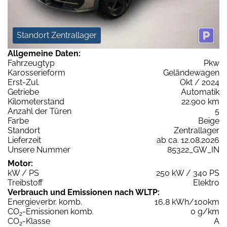
Standort Zentrallager
Allgemeine Daten:
Fahrzeugtyp
Pkw
Karosserieform
Geländewagen
Erst-Zul.
Okt / 2024
Getriebe
Automatik
Kilometerstand
22.900 km
Anzahl der Türen
5
Farbe
Beige
Standort
Zentrallager
Lieferzeit
ab ca. 12.08.2026
Unsere Nummer
85322_GW_IN
Motor:
kW / PS
250 kW / 340 PS
Treibstoff
Elektro
Verbrauch und Emissionen nach WLTP:
Energieverbr. komb.
16,8 kWh/100km
CO
-Emissionen komb.
0 g/km
2
CO
-Klasse
A
2