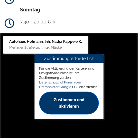
Sonntag
7.30 - 20.00 Uhr
Autohaus Hofmann, Inh. Nadja Pappe e.K.
Merlauer Straße 10, 35325 Mücke
Zustimmung erforderlich
Für die Aktivierung der Karten- und
Navigationsdienste ist Ihre
Zustimmung zu den
Datenschutzrichtlinien vom
Drittanbieter Google LLC
erforderlich.
Zustimmen und
aktivieren