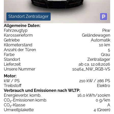
Standort Zentrallager
Allgemeine Daten:
Fahrzeugtyp
Pkw
Karosserieform
Geländewagen
Getriebe
Automatik
Kilometerstand
10 km
Anzahl der Türen
5
Farbe
Grau
Standort
Zentrallager
Lieferzeit
ab ca. 12.08.2026
Unsere Nummer
10464_NW_RGB-VS
Motor:
kW / PS
210 kW / 286 PS
Treibstoff
Elektro
Verbrauch und Emissionen nach WLTP:
Energieverbr. komb.
16,0 kWh/100km
CO
-Emissionen komb.
0 g/km
2
CO
-Klasse
A
2
Umweltplakette
4 (Green)