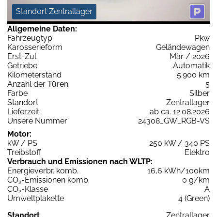
Standort Zentrallager
Allgemeine Daten:
Fahrzeugtyp
Pkw
Karosserieform
Geländewagen
Erst-Zul.
Mär / 2026
Getriebe
Automatik
Kilometerstand
5.900 km
Anzahl der Türen
5
Farbe
Silber
Standort
Zentrallager
Lieferzeit
ab ca. 12.08.2026
Unsere Nummer
24308_GW_RGB-VS
Motor:
kW / PS
250 kW / 340 PS
Treibstoff
Elektro
Verbrauch und Emissionen nach WLTP:
Energieverbr. komb.
16,6 kWh/100km
CO
-Emissionen komb.
0 g/km
2
CO
-Klasse
A
2
Umweltplakette
4 (Green)
Standort
Zentrallager