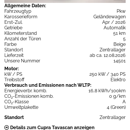
Allgemeine Daten:
Fahrzeugtyp
Pkw
Karosserieform
Geländewagen
Erst-Zul.
Apr / 2026
Getriebe
Automatik
Kilometerstand
51 km
Anzahl der Türen
5
Farbe
Beige
Standort
Zentrallager
Lieferzeit
ab ca. 12.08.2026
Unsere Nummer
14501
Motor:
kW / PS
250 kW / 340 PS
Treibstoff
Elektro
Verbrauch und Emissionen nach WLTP:
Energieverbr. komb.
16,8 kWh/100km
CO
-Emissionen komb.
0 g/km
2
CO
-Klasse
A
2
Umweltplakette
4 (Green)
Standort
Zentrallager
Details zum Cupra Tavascan anzeigen