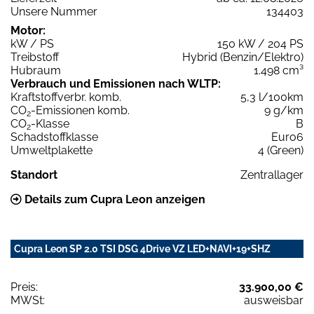
Unsere Nummer
134403
Motor:
kW / PS
150 kW / 204 PS
Treibstoff
Hybrid (Benzin/Elektro)
Hubraum
1.498 cm³
Verbrauch und Emissionen nach WLTP:
Kraftstoffverbr. komb.
5,3 l/100km
CO
-Emissionen komb.
9 g/km
2
CO
-Klasse
B
2
Schadstoffklasse
Euro6
Umweltplakette
4 (Green)
Standort
Zentrallager
Details zum Cupra Leon anzeigen
Cupra Leon SP 2.0 TSI DSG 4Drive VZ LED+NAVI+19+SHZ
Preis:
33.900,00 €
MWSt:
ausweisbar