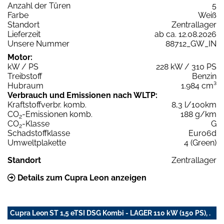
Anzahl der Türen
5
Farbe
Weiß
Standort
Zentrallager
Lieferzeit
ab ca. 12.08.2026
Unsere Nummer
88712_GW_IN
Motor:
kW / PS
228 kW / 310 PS
Treibstoff
Benzin
Hubraum
1.984 cm³
Verbrauch und Emissionen nach WLTP:
Kraftstoffverbr. komb.
8,3 l/100km
CO
-Emissionen komb.
188 g/km
2
CO
-Klasse
G
2
Schadstoffklasse
Euro6d
Umweltplakette
4 (Green)
Standort
Zentrallager
Details zum Cupra Leon anzeigen
Cupra Leon ST 1,5 eTSI DSG Kombi - LAGER 110 kW (150 PS), .