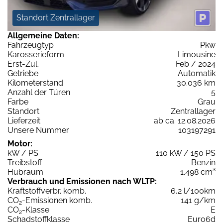
Standort Zentrallager
Allgemeine Daten:
Fahrzeugtyp
Pkw
Karosserieform
Limousine
Erst-Zul.
Feb / 2024
Getriebe
Automatik
Kilometerstand
30.036 km
Anzahl der Türen
5
Farbe
Grau
Standort
Zentrallager
Lieferzeit
ab ca. 12.08.2026
Unsere Nummer
103197291
Motor:
kW / PS
110 kW / 150 PS
Treibstoff
Benzin
Hubraum
1.498 cm³
Verbrauch und Emissionen nach WLTP:
Kraftstoffverbr. komb.
6,2 l/100km
CO
-Emissionen komb.
141 g/km
2
CO
-Klasse
E
2
Schadstoffklasse
Euro6d