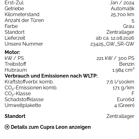
Erst-Zul.
Jan / 2024
Getriebe
Automatik
Kilometerstand
25.700 km
Anzahl der Türen
5
Farbe
Grau
Standort
Zentrallager
Lieferzeit
ab ca. 12.08.2026
Unsere Nummer
23425_GW_SR-GW
Motor:
kW / PS
221 kW / 300 PS
Treibstoff
Benzin
Hubraum
1.984 cm³
Verbrauch und Emissionen nach WLTP:
Kraftstoffverbr. komb.
7,6 l/100km
CO
-Emissionen komb.
171 g/km
2
CO
-Klasse
F
2
Schadstoffklasse
Euro6d
Umweltplakette
4 (Green)
Standort
Zentrallager
Details zum Cupra Leon anzeigen