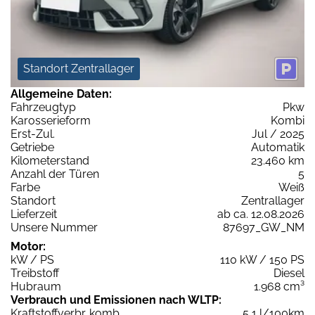
Standort Zentrallager
Allgemeine Daten:
Fahrzeugtyp
Pkw
Karosserieform
Kombi
Erst-Zul.
Jul / 2025
Getriebe
Automatik
Kilometerstand
23.460 km
Anzahl der Türen
5
Farbe
Weiß
Standort
Zentrallager
Lieferzeit
ab ca. 12.08.2026
Unsere Nummer
87697_GW_NM
Motor:
kW / PS
110 kW / 150 PS
Treibstoff
Diesel
Hubraum
1.968 cm³
Verbrauch und Emissionen nach WLTP:
Kraftstoffverbr. komb.
5,1 l/100km