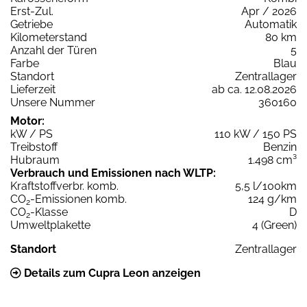
Erst-Zul.
Apr / 2026
Getriebe
Automatik
Kilometerstand
80 km
Anzahl der Türen
5
Farbe
Blau
Standort
Zentrallager
Lieferzeit
ab ca. 12.08.2026
Unsere Nummer
360160
Motor:
kW / PS
110 kW / 150 PS
Treibstoff
Benzin
Hubraum
1.498 cm³
Verbrauch und Emissionen nach WLTP:
Kraftstoffverbr. komb.
5,5 l/100km
CO
-Emissionen komb.
124 g/km
2
CO
-Klasse
D
2
Umweltplakette
4 (Green)
Standort
Zentrallager
Details zum Cupra Leon anzeigen