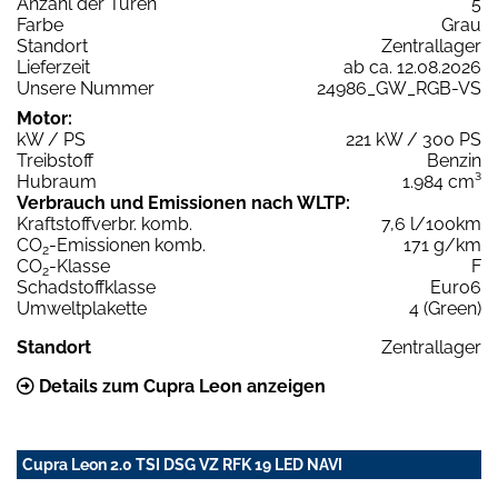
Anzahl der Türen
5
Farbe
Grau
Standort
Zentrallager
Lieferzeit
ab ca. 12.08.2026
Unsere Nummer
24986_GW_RGB-VS
Motor:
kW / PS
221 kW / 300 PS
Treibstoff
Benzin
Hubraum
1.984 cm³
Verbrauch und Emissionen nach WLTP:
Kraftstoffverbr. komb.
7,6 l/100km
CO
-Emissionen komb.
171 g/km
2
CO
-Klasse
F
2
Schadstoffklasse
Euro6
Umweltplakette
4 (Green)
Standort
Zentrallager
Details zum Cupra Leon anzeigen
Cupra Leon 2.0 TSI DSG VZ RFK 19 LED NAVI