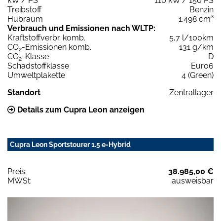
kW / PS
110 kW / 150 PS
Treibstoff
Benzin
Hubraum
1.498 cm³
Verbrauch und Emissionen nach WLTP:
Kraftstoffverbr. komb.
5,7 l/100km
CO
-Emissionen komb.
131 g/km
2
CO
-Klasse
D
2
Schadstoffklasse
Euro6
Umweltplakette
4 (Green)
Standort
Zentrallager
Details zum Cupra Leon anzeigen
Cupra Leon Sportstourer 1.5 e-Hybrid
Preis:
38.985,00 €
MWSt:
ausweisbar