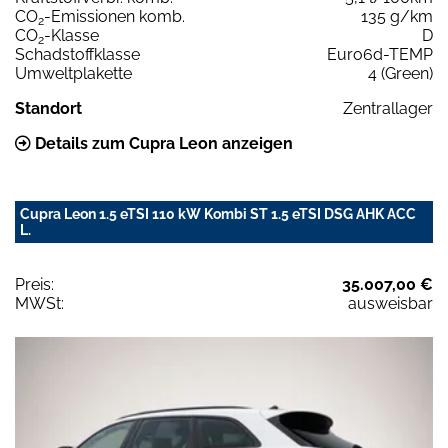
CO
-Emissionen komb.
135 g/km
2
CO
-Klasse
D
2
Schadstoffklasse
Euro6d-TEMP
Umweltplakette
4 (Green)
Standort
Zentrallager
Details zum Cupra Leon anzeigen
Cupra Leon 1.5 eTSI 110 kW Kombi ST 1.5 eTSI DSG AHK ACC
L.
Preis:
35.007,00 €
MWSt:
ausweisbar