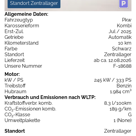
Standort Zentrallager
Allgemeine Daten:
Fahrzeugtyp
Pkw
Karosserieform
Kombi
Erst-Zul.
Jul / 2025
Getriebe
Automatik
Kilometerstand
10 km
Farbe
Schwarz
Standort
Zentrallager
Lieferzeit
ab ca. 12.08.2026
Unsere Nummer
F-18688
Motor:
kW / PS
245 kW / 333 PS
Treibstoff
Benzin
Hubraum
1.984 cm³
Verbrauch und Emissionen nach WLTP:
Kraftstoffverbr. komb.
8,3 l/100km
CO
-Emissionen komb.
189 g/km
2
CO
-Klasse
G
2
Umweltplakette
1 (None)
Standort
Zentrallager