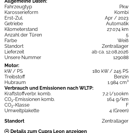
Allgemeine Daten:
Fahrzeugtyp
Pkw
Karosserieform
Kombi
Erst-Zul.
Apr / 2023
Getriebe
Automatik
Kilometerstand
27.074 km
Anzahl der Türen
5
Farbe
Weiß
Standort
Zentrallager
Lieferzeit
ab ca. 12.08.2026
Unsere Nummer
129088
Motor:
kW / PS
180 kW / 245 PS
Treibstoff
Benzin
Hubraum
1.984 cm³
Verbrauch und Emissionen nach WLTP:
Kraftstoffverbr. komb.
7,2 l/100km
CO
-Emissionen komb.
164 g/km
2
CO
-Klasse
F
2
Umweltplakette
4 (Green)
Standort
Zentrallager
Details zum Cupra Leon anzeigen