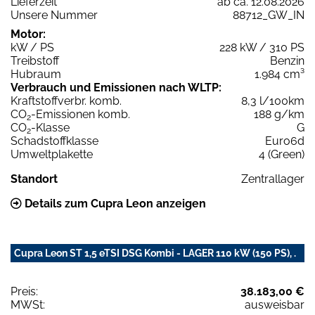
Lieferzeit
ab ca. 12.08.2026
Unsere Nummer
88712_GW_IN
Motor:
kW / PS
228 kW / 310 PS
Treibstoff
Benzin
Hubraum
1.984 cm³
Verbrauch und Emissionen nach WLTP:
Kraftstoffverbr. komb.
8,3 l/100km
CO
-Emissionen komb.
188 g/km
2
CO
-Klasse
G
2
Schadstoffklasse
Euro6d
Umweltplakette
4 (Green)
Standort
Zentrallager
Details zum Cupra Leon anzeigen
Cupra Leon ST 1,5 eTSI DSG Kombi - LAGER 110 kW (150 PS), .
Preis:
38.183,00 €
MWSt:
ausweisbar