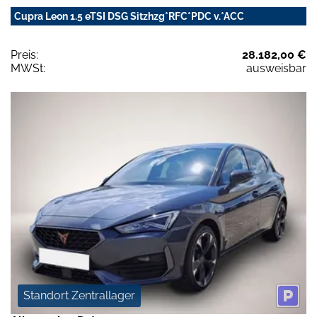
Cupra Leon 1.5 eTSI DSG Sitzhzg*RFC*PDC v.*ACC
Preis:
28.182,00 €
MWSt:
ausweisbar
Standort Zentrallager