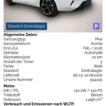
Standort Zentrallager
Allgemeine Daten:
Fahrzeugtyp
Pkw
Karosserieform
Kombi
Erst-Zul.
Feb / 2026
Getriebe
Automatik
Kilometerstand
10 km
Anzahl der Türen
5
Farbe
Weiß
Standort
Zentrallager
Lieferzeit
ab ca. 12.08.2026
Unsere Nummer
354245
Motor:
kW / PS
110 kW / 150 PS
Treibstoff
Benzin
Hubraum
1.498 cm³
Verbrauch und Emissionen nach WLTP: