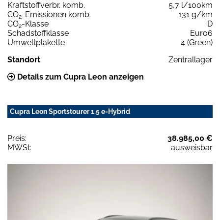
Kraftstoffverbr. komb.
5,7 l/100km
CO
-Emissionen komb.
131 g/km
2
CO
-Klasse
D
2
Schadstoffklasse
Euro6
Umweltplakette
4 (Green)
Standort
Zentrallager
Details zum Cupra Leon anzeigen
Cupra Leon Sportstourer 1.5 e-Hybrid
Preis:
38.985,00 €
MWSt:
ausweisbar