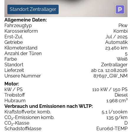
Standort Zentrallager
Allgemeine Daten:
Fahrzeugtyp
Pkw
Karosserieform
Kombi
Erst-Zul.
Jul / 2025
Getriebe
Automatik
Kilometerstand
23.460 km
Anzahl der Türen
5
Farbe
Weiß
Standort
Zentrallager
Lieferzeit
ab ca. 12.08.2026
Unsere Nummer
87697_GW_NM
Motor:
kW / PS
110 kW / 150 PS
Treibstoff
Diesel
Hubraum
1.968 cm³
Verbrauch und Emissionen nach WLTP:
Kraftstoffverbr. komb.
5,1 l/100km
CO
-Emissionen komb.
135 g/km
2
CO
-Klasse
D
2
Schadstoffklasse
Euro6d-TEMP