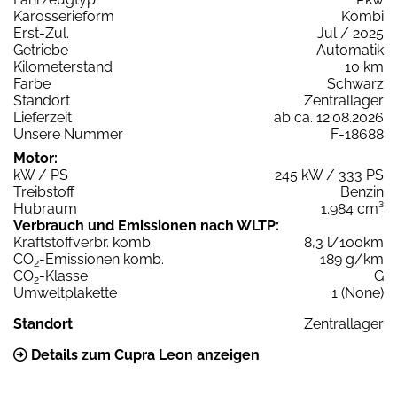
Karosserieform
Kombi
Erst-Zul.
Jul / 2025
Getriebe
Automatik
Kilometerstand
10 km
Farbe
Schwarz
Standort
Zentrallager
Lieferzeit
ab ca. 12.08.2026
Unsere Nummer
F-18688
Motor:
kW / PS
245 kW / 333 PS
Treibstoff
Benzin
Hubraum
1.984 cm³
Verbrauch und Emissionen nach WLTP:
Kraftstoffverbr. komb.
8,3 l/100km
CO
-Emissionen komb.
189 g/km
2
CO
-Klasse
G
2
Umweltplakette
1 (None)
Standort
Zentrallager
Details zum Cupra Leon anzeigen