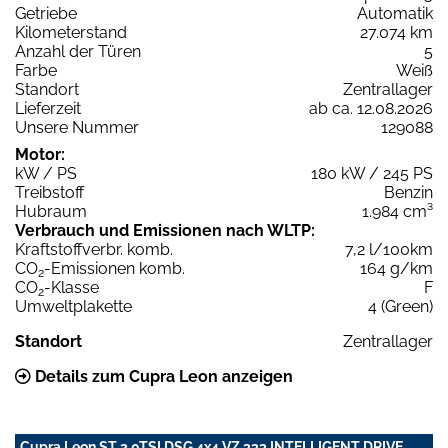
Getriebe
Automatik
Kilometerstand
27.074 km
Anzahl der Türen
5
Farbe
Weiß
Standort
Zentrallager
Lieferzeit
ab ca. 12.08.2026
Unsere Nummer
129088
Motor:
kW / PS
180 kW / 245 PS
Treibstoff
Benzin
Hubraum
1.984 cm³
Verbrauch und Emissionen nach WLTP:
Kraftstoffverbr. komb.
7,2 l/100km
CO
-Emissionen komb.
164 g/km
2
CO
-Klasse
F
2
Umweltplakette
4 (Green)
Standort
Zentrallager
Details zum Cupra Leon anzeigen
Cupra Leon ST 2.0TSI DSG 4x4 VZ 333 INTELLIGENT DRIVE