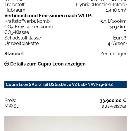
Treibstoff
Hybrid (Benzin/Elektro)
Hubraum
1.498 cm³
Verbrauch und Emissionen nach WLTP:
Kraftstoffverbr. komb.
5,3 l/100km
CO
-Emissionen komb.
9 g/km
2
CO
-Klasse
B
2
Schadstoffklasse
Euro6
Umweltplakette
4 (Green)
Standort
Zentrallager
Details zum Cupra Leon anzeigen
Cupra Leon SP 2.0 TSI DSG 4Drive VZ LED+NAVI+19+SHZ
Preis:
33.900,00 €
MWSt:
ausweisbar