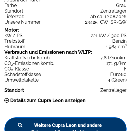
Farbe
Grau
Standort
Zentrallager
Lieferzeit
ab ca. 12.08.2026
Unsere Nummer
23425_GW_SR-GW
Motor:
kW / PS
221 kW / 300 PS
Treibstoff
Benzin
Hubraum
1.984 cm³
Verbrauch und Emissionen nach WLTP:
Kraftstoffverbr. komb.
7,6 l/100km
CO
-Emissionen komb.
171 g/km
2
CO
-Klasse
F
2
Schadstoffklasse
Euro6d
Umweltplakette
4 (Green)
Standort
Zentrallager
Details zum Cupra Leon anzeigen
Weitere Cupra Leon und andere