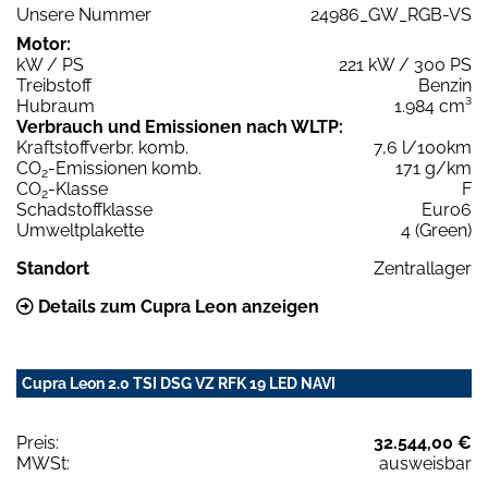
Unsere Nummer
24986_GW_RGB-VS
Motor:
kW / PS
221 kW / 300 PS
Treibstoff
Benzin
Hubraum
1.984 cm³
Verbrauch und Emissionen nach WLTP:
Kraftstoffverbr. komb.
7,6 l/100km
CO
-Emissionen komb.
171 g/km
2
CO
-Klasse
F
2
Schadstoffklasse
Euro6
Umweltplakette
4 (Green)
Standort
Zentrallager
Details zum Cupra Leon anzeigen
Cupra Leon 2.0 TSI DSG VZ RFK 19 LED NAVI
Preis:
32.544,00 €
MWSt:
ausweisbar