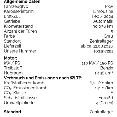
Allgemeine Daten:
Fahrzeugtyp
Pkw
Karosserieform
Limousine
Erst-Zul.
Feb / 2024
Getriebe
Automatik
Kilometerstand
30.036 km
Anzahl der Türen
5
Farbe
Grau
Standort
Zentrallager
Lieferzeit
ab ca. 12.08.2026
Unsere Nummer
103197291
Motor:
kW / PS
110 kW / 150 PS
Treibstoff
Benzin
Hubraum
1.498 cm³
Verbrauch und Emissionen nach WLTP:
Kraftstoffverbr. komb.
6,2 l/100km
CO
-Emissionen komb.
141 g/km
2
CO
-Klasse
E
2
Schadstoffklasse
Euro6d
Umweltplakette
4 (Green)
Standort
Zentrallager