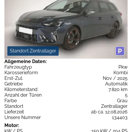
Standort Zentrallager
Allgemeine Daten:
Fahrzeugtyp
Pkw
Karosserieform
Kombi
Erst-Zul.
Nov / 2025
Getriebe
Automatik
Kilometerstand
7.820 km
Anzahl der Türen
5
Farbe
Grau
Standort
Zentrallager
Lieferzeit
ab ca. 12.08.2026
Unsere Nummer
134403
Motor:
kW / PS
150 kW / 204 PS