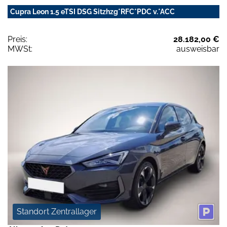
Cupra Leon 1.5 eTSI DSG Sitzhzg*RFC*PDC v.*ACC
Preis:
28.182,00 €
MWSt:
ausweisbar
Standort Zentrallager