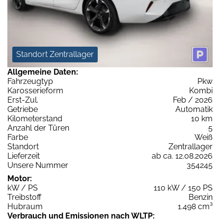
Standort Zentrallager
Allgemeine Daten:
Fahrzeugtyp
Pkw
Karosserieform
Kombi
Erst-Zul.
Feb / 2026
Getriebe
Automatik
Kilometerstand
10 km
Anzahl der Türen
5
Farbe
Weiß
Standort
Zentrallager
Lieferzeit
ab ca. 12.08.2026
Unsere Nummer
354245
Motor:
kW / PS
110 kW / 150 PS
Treibstoff
Benzin
Hubraum
1.498 cm³
Verbrauch und Emissionen nach WLTP: