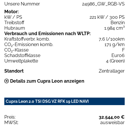
Unsere Nummer
24986_GW_RGB-VS
Motor:
kW / PS
221 kW / 300 PS
Treibstoff
Benzin
Hubraum
1.984 cm³
Verbrauch und Emissionen nach WLTP:
Kraftstoffverbr. komb.
7,6 l/100km
CO
-Emissionen komb.
171 g/km
2
CO
-Klasse
F
2
Schadstoffklasse
Euro6
Umweltplakette
4 (Green)
Standort
Zentrallager
Details zum Cupra Leon anzeigen
Cupra Leon 2.0 TSI DSG VZ RFK 19 LED NAVI
Preis:
32.544,00 €
MWSt:
ausweisbar