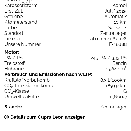
Karosserieform
Kombi
Erst-Zul.
Jul / 2025
Getriebe
Automatik
Kilometerstand
10 km
Farbe
Schwarz
Standort
Zentrallager
Lieferzeit
ab ca. 12.08.2026
Unsere Nummer
F-18688
Motor:
kW / PS
245 kW / 333 PS
Treibstoff
Benzin
Hubraum
1.984 cm³
Verbrauch und Emissionen nach WLTP:
Kraftstoffverbr. komb.
8,3 l/100km
CO
-Emissionen komb.
189 g/km
2
CO
-Klasse
G
2
Umweltplakette
1 (None)
Standort
Zentrallager
Details zum Cupra Leon anzeigen