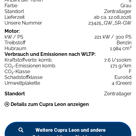
Farbe
Grau
Standort
Zentrallager
Lieferzeit
ab ca. 12.08.2026
Unsere Nummer
23425_GW_SR-GW
Motor:
kW / PS
221 kW / 300 PS
Treibstoff
Benzin
Hubraum
1.984 cm³
Verbrauch und Emissionen nach WLTP:
Kraftstoffverbr. komb.
7,6 l/100km
CO
-Emissionen komb.
171 g/km
2
CO
-Klasse
F
2
Schadstoffklasse
Euro6d
Umweltplakette
4 (Green)
Standort
Zentrallager
Details zum Cupra Leon anzeigen
Weitere Cupra Leon und andere