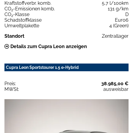
Kraftstoffverbr. komb.
5,7 l/100km
CO
-Emissionen komb.
131 g/km
2
CO
-Klasse
D
2
Schadstoffklasse
Euro6
Umweltplakette
4 (Green)
Standort
Zentrallager
Details zum Cupra Leon anzeigen
Cupra Leon Sportstourer 1.5 e-Hybrid
Preis:
38.985,00 €
MWSt:
ausweisbar