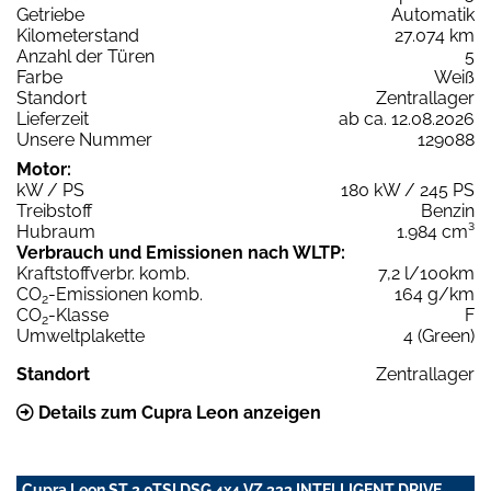
Getriebe
Automatik
Kilometerstand
27.074 km
Anzahl der Türen
5
Farbe
Weiß
Standort
Zentrallager
Lieferzeit
ab ca. 12.08.2026
Unsere Nummer
129088
Motor:
kW / PS
180 kW / 245 PS
Treibstoff
Benzin
Hubraum
1.984 cm³
Verbrauch und Emissionen nach WLTP:
Kraftstoffverbr. komb.
7,2 l/100km
CO
-Emissionen komb.
164 g/km
2
CO
-Klasse
F
2
Umweltplakette
4 (Green)
Standort
Zentrallager
Details zum Cupra Leon anzeigen
Cupra Leon ST 2.0TSI DSG 4x4 VZ 333 INTELLIGENT DRIVE