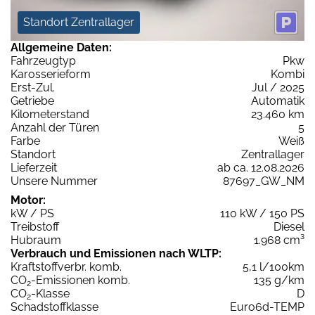
Standort Zentrallager
Allgemeine Daten:
Fahrzeugtyp
Pkw
Karosserieform
Kombi
Erst-Zul.
Jul / 2025
Getriebe
Automatik
Kilometerstand
23.460 km
Anzahl der Türen
5
Farbe
Weiß
Standort
Zentrallager
Lieferzeit
ab ca. 12.08.2026
Unsere Nummer
87697_GW_NM
Motor:
kW / PS
110 kW / 150 PS
Treibstoff
Diesel
Hubraum
1.968 cm³
Verbrauch und Emissionen nach WLTP:
Kraftstoffverbr. komb.
5,1 l/100km
CO
-Emissionen komb.
135 g/km
2
CO
-Klasse
D
2
Schadstoffklasse
Euro6d-TEMP