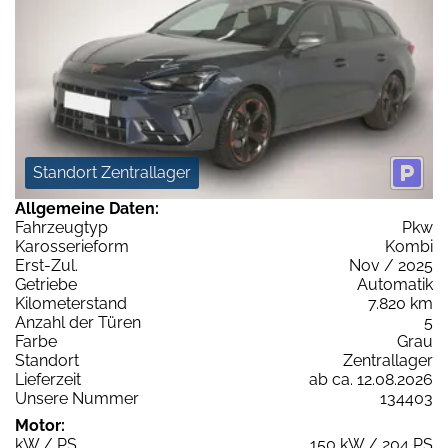
Standort Zentrallager
Allgemeine Daten:
Fahrzeugtyp
Pkw
Karosserieform
Kombi
Erst-Zul.
Nov / 2025
Getriebe
Automatik
Kilometerstand
7.820 km
Anzahl der Türen
5
Farbe
Grau
Standort
Zentrallager
Lieferzeit
ab ca. 12.08.2026
Unsere Nummer
134403
Motor:
kW / PS
150 kW / 204 PS