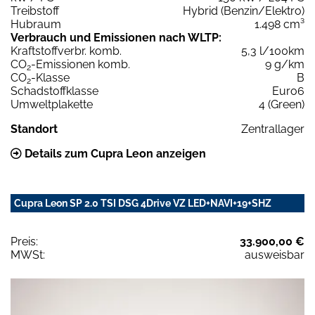
Treibstoff
Hybrid (Benzin/Elektro)
Hubraum
1.498 cm³
Verbrauch und Emissionen nach WLTP:
Kraftstoffverbr. komb.
5,3 l/100km
CO
-Emissionen komb.
9 g/km
2
CO
-Klasse
B
2
Schadstoffklasse
Euro6
Umweltplakette
4 (Green)
Standort
Zentrallager
Details zum Cupra Leon anzeigen
Cupra Leon SP 2.0 TSI DSG 4Drive VZ LED+NAVI+19+SHZ
Preis:
33.900,00 €
MWSt:
ausweisbar