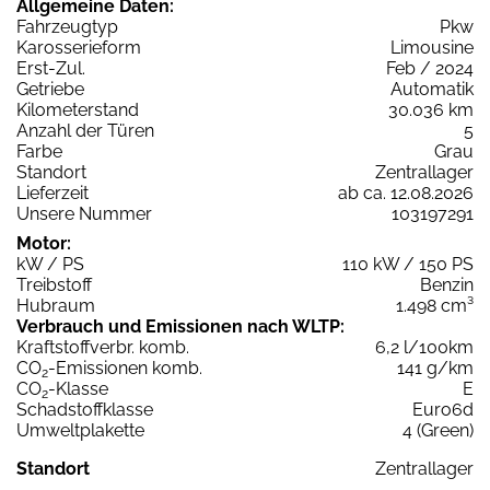
Allgemeine Daten:
Fahrzeugtyp
Pkw
Karosserieform
Limousine
Erst-Zul.
Feb / 2024
Getriebe
Automatik
Kilometerstand
30.036 km
Anzahl der Türen
5
Farbe
Grau
Standort
Zentrallager
Lieferzeit
ab ca. 12.08.2026
Unsere Nummer
103197291
Motor:
kW / PS
110 kW / 150 PS
Treibstoff
Benzin
Hubraum
1.498 cm³
Verbrauch und Emissionen nach WLTP:
Kraftstoffverbr. komb.
6,2 l/100km
CO
-Emissionen komb.
141 g/km
2
CO
-Klasse
E
2
Schadstoffklasse
Euro6d
Umweltplakette
4 (Green)
Standort
Zentrallager