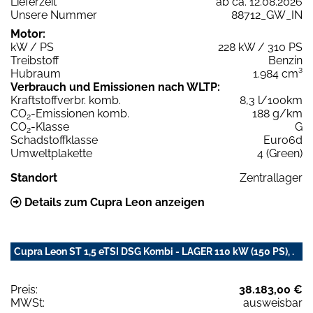
Lieferzeit
ab ca. 12.08.2026
Unsere Nummer
88712_GW_IN
Motor:
kW / PS
228 kW / 310 PS
Treibstoff
Benzin
Hubraum
1.984 cm³
Verbrauch und Emissionen nach WLTP:
Kraftstoffverbr. komb.
8,3 l/100km
CO
-Emissionen komb.
188 g/km
2
CO
-Klasse
G
2
Schadstoffklasse
Euro6d
Umweltplakette
4 (Green)
Standort
Zentrallager
Details zum Cupra Leon anzeigen
Cupra Leon ST 1,5 eTSI DSG Kombi - LAGER 110 kW (150 PS), .
Preis:
38.183,00 €
MWSt:
ausweisbar