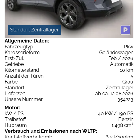
Standort Zentrallager
Allgemeine Daten:
Fahrzeugtyp
Pkw
Karosserieform
Geländewagen
Erst-Zul.
Feb / 2026
Getriebe
Automatik
Kilometerstand
10 km
Anzahl der Türen
5
Farbe
Grau
Standort
Zentrallager
Lieferzeit
ab ca. 12.08.2026
Unsere Nummer
354223
Motor:
kW / PS
140 kW / 190 PS
Treibstoff
Benzin
Hubraum
1.498 cm³
Verbrauch und Emissionen nach WLTP:
Kraftstoffverbr. komb.
6,2 l/100km