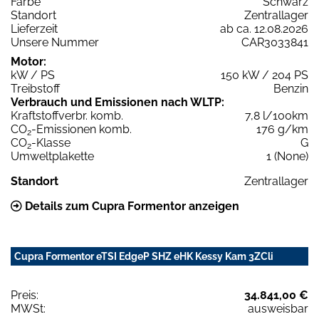
Farbe
Schwarz
Standort
Zentrallager
Lieferzeit
ab ca. 12.08.2026
Unsere Nummer
CAR3033841
Motor:
kW / PS
150 kW / 204 PS
Treibstoff
Benzin
Verbrauch und Emissionen nach WLTP:
Kraftstoffverbr. komb.
7,8 l/100km
CO
-Emissionen komb.
176 g/km
2
CO
-Klasse
G
2
Umweltplakette
1 (None)
Standort
Zentrallager
Details zum Cupra Formentor anzeigen
Cupra Formentor eTSI EdgeP SHZ eHK Kessy Kam 3ZCli
Preis:
34.841,00 €
MWSt:
ausweisbar