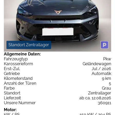
Standort Zentrallager
Allgemeine Daten:
Fahrzeugtyp
Pkw
Karosserieform
Geländewagen
Erst-Zul.
Jul / 2026
Getriebe
Automatik
Kilometerstand
9 km
Anzahl der Türen
5
Farbe
Grau
Standort
Zentrallager
Lieferzeit
ab ca. 12.08.2026
Unsere Nummer
360911
Motor:
kW / PS
150 kW / 204 PS