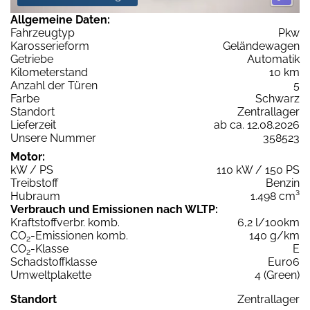
Allgemeine Daten:
Fahrzeugtyp
Pkw
Karosserieform
Geländewagen
Getriebe
Automatik
Kilometerstand
10 km
Anzahl der Türen
5
Farbe
Schwarz
Standort
Zentrallager
Lieferzeit
ab ca. 12.08.2026
Unsere Nummer
358523
Motor:
kW / PS
110 kW / 150 PS
Treibstoff
Benzin
Hubraum
1.498 cm³
Verbrauch und Emissionen nach WLTP:
Kraftstoffverbr. komb.
6,2 l/100km
CO
-Emissionen komb.
140 g/km
2
CO
-Klasse
E
2
Schadstoffklasse
Euro6
Umweltplakette
4 (Green)
Standort
Zentrallager