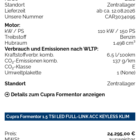
Standort
Zentrallager
Lieferzeit
ab ca. 12.08.2026
Unsere Nummer
CAR3034095
Motor:
kW / PS
110 kW / 150 PS
Treibstoff
Benzin
Hubraum
1.498 cm³
Verbrauch und Emissionen nach WLTP:
Kraftstoffverbr. komb.
6,5 l/100km
CO
-Emissionen komb.
137 g/km
2
CO
-Klasse
E
2
Umweltplakette
1 (None)
Standort
Zentrallager
Details zum Cupra Formentor anzeigen
Cupra Formentor 1.5 TSI LED FULL-LINK ACC KEYLESS KLIM
Preis:
24.295,00 €
MWSt:
ausweisbar