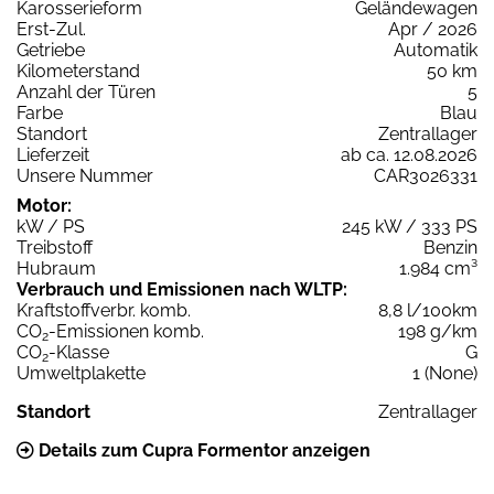
Karosserieform
Geländewagen
Erst-Zul.
Apr / 2026
Getriebe
Automatik
Kilometerstand
50 km
Anzahl der Türen
5
Farbe
Blau
Standort
Zentrallager
Lieferzeit
ab ca. 12.08.2026
Unsere Nummer
CAR3026331
Motor:
kW / PS
245 kW / 333 PS
Treibstoff
Benzin
Hubraum
1.984 cm³
Verbrauch und Emissionen nach WLTP:
Kraftstoffverbr. komb.
8,8 l/100km
CO
-Emissionen komb.
198 g/km
2
CO
-Klasse
G
2
Umweltplakette
1 (None)
Standort
Zentrallager
Details zum Cupra Formentor anzeigen