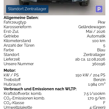
Standort Zentrallager
Allgemeine Daten:
Fahrzeugtyp
Pkw
Karosserieform
Geländewagen
Erst-Zul.
Mai / 2026
Getriebe
Automatik
Kilometerstand
100 km
Anzahl der Türen
5
Farbe
Blau
Standort
Zentrallager
Lieferzeit
ab ca. 12.08.2026
Unsere Nummer
360196
Motor:
kW / PS
150 kW / 204 PS
Treibstoff
Benzin
Hubraum
1.984 cm³
Verbrauch und Emissionen nach WLTP:
Kraftstoffverbr. komb.
7,5 l/100km
CO
-Emissionen komb.
170 g/km
2
CO
-Klasse
F
2
Umweltplakette
4 (Green)