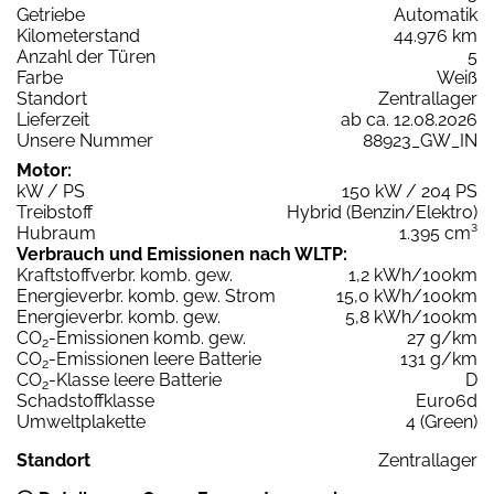
Getriebe
Automatik
Kilometerstand
44.976 km
Anzahl der Türen
5
Farbe
Weiß
Standort
Zentrallager
Lieferzeit
ab ca. 12.08.2026
Unsere Nummer
88923_GW_IN
Motor:
kW / PS
150 kW / 204 PS
Treibstoff
Hybrid (Benzin/Elektro)
Hubraum
1.395 cm³
Verbrauch und Emissionen nach WLTP:
Kraftstoffverbr. komb. gew.
1,2 kWh/100km
Energieverbr. komb. gew. Strom
15,0 kWh/100km
Energieverbr. komb. gew.
5,8 kWh/100km
CO
-Emissionen komb. gew.
27 g/km
2
CO
-Emissionen leere Batterie
131 g/km
2
CO
-Klasse leere Batterie
D
2
Schadstoffklasse
Euro6d
Umweltplakette
4 (Green)
Standort
Zentrallager