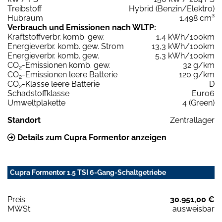
Treibstoff
Hybrid (Benzin/Elektro)
Hubraum
1.498 cm³
Verbrauch und Emissionen nach WLTP:
Kraftstoffverbr. komb. gew.
1,4 kWh/100km
Energieverbr. komb. gew. Strom
13,3 kWh/100km
Energieverbr. komb. gew.
5,3 kWh/100km
CO
-Emissionen komb. gew.
32 g/km
2
CO
-Emissionen leere Batterie
120 g/km
2
CO
-Klasse leere Batterie
D
2
Schadstoffklasse
Euro6
Umweltplakette
4 (Green)
Standort
Zentrallager
Details zum Cupra Formentor anzeigen
Cupra Formentor 1.5 TSI 6-Gang-Schaltgetriebe
Preis:
30.951,00 €
MWSt:
ausweisbar