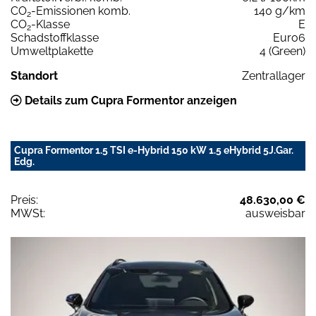
CO
-Emissionen komb.
140 g/km
2
CO
-Klasse
E
2
Schadstoffklasse
Euro6
Umweltplakette
4 (Green)
Standort
Zentrallager
Details zum Cupra Formentor anzeigen
Cupra Formentor 1.5 TSI e-Hybrid 150 kW 1.5 eHybrid 5J.Gar.
Edg.
Preis:
48.630,00 €
MWSt:
ausweisbar