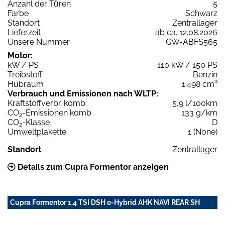
Anzahl der Türen
5
Farbe
Schwarz
Standort
Zentrallager
Lieferzeit
ab ca. 12.08.2026
Unsere Nummer
GW-ABFS565
Motor:
kW / PS
110 kW / 150 PS
Treibstoff
Benzin
Hubraum
1.498 cm³
Verbrauch und Emissionen nach WLTP:
Kraftstoffverbr. komb.
5,9 l/100km
CO
-Emissionen komb.
133 g/km
2
CO
-Klasse
D
2
Umweltplakette
1 (None)
Standort
Zentrallager
Details zum Cupra Formentor anzeigen
Cupra Formentor 1.4 TSI DSH e-Hybrid AHK NAVI REAR SH