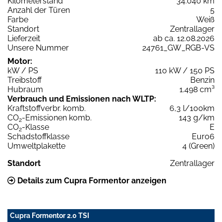
Kilometerstand
34.040 km
Anzahl der Türen
5
Farbe
Weiß
Standort
Zentrallager
Lieferzeit
ab ca. 12.08.2026
Unsere Nummer
24761_GW_RGB-VS
Motor:
kW / PS
110 kW / 150 PS
Treibstoff
Benzin
Hubraum
1.498 cm³
Verbrauch und Emissionen nach WLTP:
Kraftstoffverbr. komb.
6,3 l/100km
CO
-Emissionen komb.
143 g/km
2
CO
-Klasse
E
2
Schadstoffklasse
Euro6
Umweltplakette
4 (Green)
Standort
Zentrallager
Details zum Cupra Formentor anzeigen
Cupra Formentor 2.0 TSI