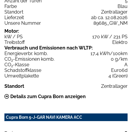
Anzahl der Türen
5
Farbe
Blau
Standort
Zentrallager
Lieferzeit
ab ca. 12.08.2026
Unsere Nummer
89685_GW_NM
Motor:
kW / PS
170 kW / 231 PS
Treibstoff
Elektro
Verbrauch und Emissionen nach WLTP:
Energieverbr. komb.
17,4 kWh/100km
CO
-Emissionen komb.
0 g/km
2
CO
-Klasse
A
2
Schadstoffklasse
Euro6d
Umweltplakette
4 (Green)
Standort
Zentrallager
Details zum Cupra Born anzeigen
Cupra Born 5-J-GAR NAVI KAMERA ACC