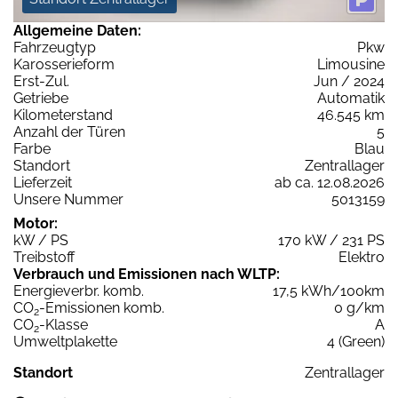
Allgemeine Daten:
Fahrzeugtyp
Pkw
Karosserieform
Limousine
Erst-Zul.
Jun / 2024
Getriebe
Automatik
Kilometerstand
46.545 km
Anzahl der Türen
5
Farbe
Blau
Standort
Zentrallager
Lieferzeit
ab ca. 12.08.2026
Unsere Nummer
5013159
Motor:
kW / PS
170 kW / 231 PS
Treibstoff
Elektro
Verbrauch und Emissionen nach WLTP:
Energieverbr. komb.
17,5 kWh/100km
CO
-Emissionen komb.
0 g/km
2
CO
-Klasse
A
2
Umweltplakette
4 (Green)
Standort
Zentrallager