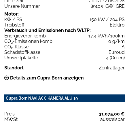
Lieferzeit
ab ca. 12.08.2026
Unsere Nummer
89105_GW_GRE
Motor:
kW / PS
150 kW / 204 PS
Treibstoff
Elektro
Verbrauch und Emissionen nach WLTP:
Energieverbr. komb.
17,4 kWh/100km
CO
-Emissionen komb.
0 g/km
2
CO
-Klasse
A
2
Schadstoffklasse
Euro6d
Umweltplakette
4 (Green)
Standort
Zentrallager
Details zum Cupra Born anzeigen
Cupra Born NAVI ACC KAMERA ALU 19
Preis:
31.075,00 €
MWSt:
ausweisbar