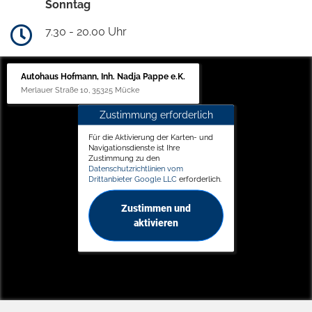
Sonntag
7.30 - 20.00 Uhr
Autohaus Hofmann, Inh. Nadja Pappe e.K.
Merlauer Straße 10, 35325 Mücke
Zustimmung erforderlich
Für die Aktivierung der Karten- und
Navigationsdienste ist Ihre
Zustimmung zu den
Datenschutzrichtlinien vom
Drittanbieter Google LLC
erforderlich.
Zustimmen und
aktivieren