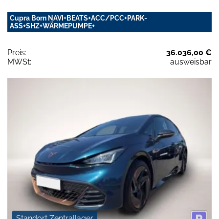
Cupra Born NAVI+BEATS+ACC/PCC+PARK-
ASS+SHZ+WÄRMEPUMPE+
Preis:
36.036,00 €
MWSt:
ausweisbar
Standort Zentrallager