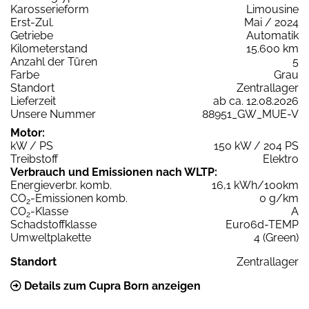
Karosserieform
Limousine
Erst-Zul.
Mai / 2024
Getriebe
Automatik
Kilometerstand
15.600 km
Anzahl der Türen
5
Farbe
Grau
Standort
Zentrallager
Lieferzeit
ab ca. 12.08.2026
Unsere Nummer
88951_GW_MUE-V
Motor:
kW / PS
150 kW / 204 PS
Treibstoff
Elektro
Verbrauch und Emissionen nach WLTP:
Energieverbr. komb.
16,1 kWh/100km
CO
-Emissionen komb.
0 g/km
2
CO
-Klasse
A
2
Schadstoffklasse
Euro6d-TEMP
Umweltplakette
4 (Green)
Standort
Zentrallager
Details zum Cupra Born anzeigen