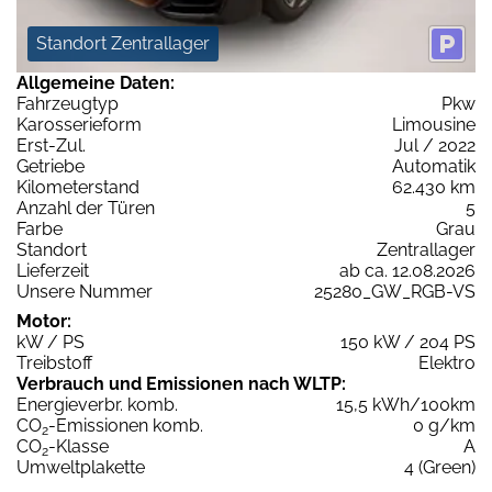
Standort Zentrallager
Allgemeine Daten:
Fahrzeugtyp
Pkw
Karosserieform
Limousine
Erst-Zul.
Jul / 2022
Getriebe
Automatik
Kilometerstand
62.430 km
Anzahl der Türen
5
Farbe
Grau
Standort
Zentrallager
Lieferzeit
ab ca. 12.08.2026
Unsere Nummer
25280_GW_RGB-VS
Motor:
kW / PS
150 kW / 204 PS
Treibstoff
Elektro
Verbrauch und Emissionen nach WLTP:
Energieverbr. komb.
15,5 kWh/100km
CO
-Emissionen komb.
0 g/km
2
CO
-Klasse
A
2
Umweltplakette
4 (Green)