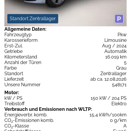
Standort Zentrallager
Allgemeine Daten:
Fahrzeugtyp
Pkw
Karosserieform
Limousine
Erst-Zul.
Aug / 2024
Getriebe
Automatik
Kilometerstand
16.019 km
Anzahl der Türen
5
Farbe
Grau
Standort
Zentrallager
Lieferzeit
ab ca. 12.08.2026
Unsere Nummer
548171
Motor:
kW / PS
150 kW / 204 PS
Treibstoff
Elektro
Verbrauch und Emissionen nach WLTP:
Energieverbr. komb.
15,4 kWh/100km
CO
-Emissionen komb.
0 g/km
2
CO
-Klasse
A
2