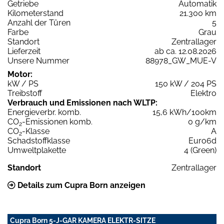
Getriebe
Automatik
Kilometerstand
21.300 km
Anzahl der Türen
5
Farbe
Grau
Standort
Zentrallager
Lieferzeit
ab ca. 12.08.2026
Unsere Nummer
88978_GW_MUE-V
Motor:
kW / PS
150 kW / 204 PS
Treibstoff
Elektro
Verbrauch und Emissionen nach WLTP:
Energieverbr. komb.
15,6 kWh/100km
CO
-Emissionen komb.
0 g/km
2
CO
-Klasse
A
2
Schadstoffklasse
Euro6d
Umweltplakette
4 (Green)
Standort
Zentrallager
Details zum Cupra Born anzeigen
Cupra Born 5-J-GAR KAMERA ELEKTR-SITZE