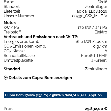
Farbe
Weiß
Standort
Zentrallager
Lieferzeit
ab ca. 12.08.2026
Unsere Nummer
88338_GW_MUE-V
Motor:
kW / PS
170 kW / 231 PS
Treibstoff
Elektro
Verbrauch und Emissionen nach WLTP:
Energieverbr. komb.
16,0 kWh/100km
CO
-Emissionen komb.
0 g/km
2
CO
-Klasse
A
2
Schadstoffklasse
Euro6d-TEMP
Umweltplakette
4 (Green)
Standort
Zentrallager
Details zum Cupra Born anzeigen
Cupra Born 170kw (231PS) / 58kWh,Navi,SHZ,ACC,AppCon..
Preis:
29.832,00 €