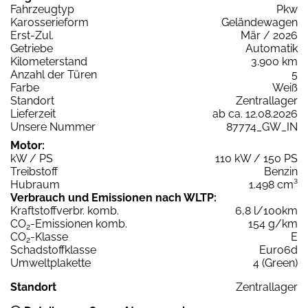
Fahrzeugtyp
Pkw
Karosserieform
Geländewagen
Erst-Zul.
Mär / 2026
Getriebe
Automatik
Kilometerstand
3.900 km
Anzahl der Türen
5
Farbe
Weiß
Standort
Zentrallager
Lieferzeit
ab ca. 12.08.2026
Unsere Nummer
87774_GW_IN
Motor:
kW / PS
110 kW / 150 PS
Treibstoff
Benzin
Hubraum
1.498 cm³
Verbrauch und Emissionen nach WLTP:
Kraftstoffverbr. komb.
6,8 l/100km
CO
-Emissionen komb.
154 g/km
2
CO
-Klasse
E
2
Schadstoffklasse
Euro6d
Umweltplakette
4 (Green)
Standort
Zentrallager