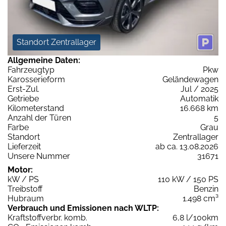
Standort Zentrallager
Allgemeine Daten:
Fahrzeugtyp
Pkw
Karosserieform
Geländewagen
Erst-Zul.
Jul / 2025
Getriebe
Automatik
Kilometerstand
16.668 km
Anzahl der Türen
5
Farbe
Grau
Standort
Zentrallager
Lieferzeit
ab ca. 13.08.2026
Unsere Nummer
31671
Motor:
kW / PS
110 kW / 150 PS
Treibstoff
Benzin
Hubraum
1.498 cm³
Verbrauch und Emissionen nach WLTP:
Kraftstoffverbr. komb.
6,8 l/100km