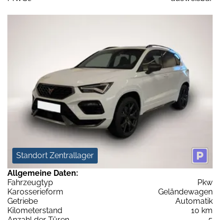
Standort Zentrallager
Allgemeine Daten:
Fahrzeugtyp
Pkw
Karosserieform
Geländewagen
Getriebe
Automatik
Kilometerstand
10 km
Anzahl der Türen
5