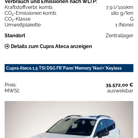
Verbrauch und Emissionen nach WLTP:
Kraftstoffverbr. komb.
7,9 l/100km
CO
-Emissionen komb.
180 g/km
2
CO
-Klasse
G
2
Umweltplakette
1 (None)
Standort
Zentrallager
Details zum Cupra Ateca anzeigen
Cupra Ateca 1.5 TSI DSG FR*Pano*Memory*Navi+*Keyless
Preis:
35.572,00 €
MWSt:
ausweisbar