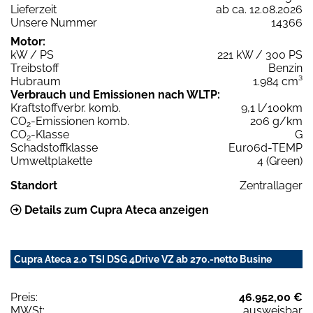
Lieferzeit
ab ca. 12.08.2026
Unsere Nummer
14366
Motor:
kW / PS
221 kW / 300 PS
Treibstoff
Benzin
Hubraum
1.984 cm³
Verbrauch und Emissionen nach WLTP:
Kraftstoffverbr. komb.
9,1 l/100km
CO
-Emissionen komb.
206 g/km
2
CO
-Klasse
G
2
Schadstoffklasse
Euro6d-TEMP
Umweltplakette
4 (Green)
Standort
Zentrallager
Details zum Cupra Ateca anzeigen
Cupra Ateca 2.0 TSI DSG 4Drive VZ ab 270.-netto Busine
Preis:
46.952,00 €
MWSt:
ausweisbar