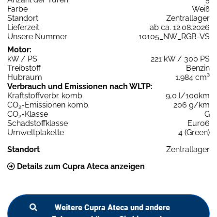
Farbe
Weiß
Standort
Zentrallager
Lieferzeit
ab ca. 12.08.2026
Unsere Nummer
10105_NW_RGB-VS
Motor:
kW / PS
221 kW / 300 PS
Treibstoff
Benzin
Hubraum
1.984 cm³
Verbrauch und Emissionen nach WLTP:
Kraftstoffverbr. komb.
9,0 l/100km
CO
-Emissionen komb.
206 g/km
2
CO
-Klasse
G
2
Schadstoffklasse
Euro6
Umweltplakette
4 (Green)
Standort
Zentrallager
Details zum Cupra Ateca anzeigen
Weitere Cupra Ateca und andere