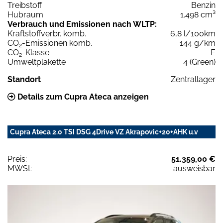
Treibstoff
Benzin
Hubraum
1.498 cm³
Verbrauch und Emissionen nach WLTP:
Kraftstoffverbr. komb.
6,8 l/100km
CO
-Emissionen komb.
144 g/km
2
CO
-Klasse
E
2
Umweltplakette
4 (Green)
Standort
Zentrallager
Details zum Cupra Ateca anzeigen
Cupra Ateca 2.0 TSI DSG 4Drive VZ Akrapovic+20+AHK u.v
Preis:
51.359,00 €
MWSt:
ausweisbar