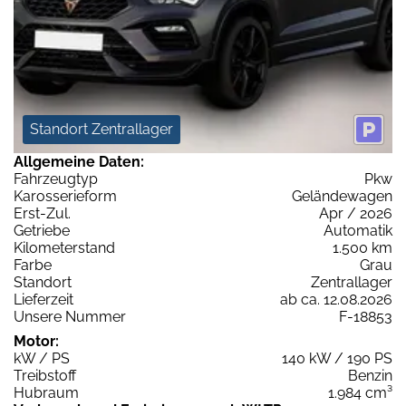
Standort Zentrallager
Allgemeine Daten:
Fahrzeugtyp
Pkw
Karosserieform
Geländewagen
Erst-Zul.
Apr / 2026
Getriebe
Automatik
Kilometerstand
1.500 km
Farbe
Grau
Standort
Zentrallager
Lieferzeit
ab ca. 12.08.2026
Unsere Nummer
F-18853
Motor:
kW / PS
140 kW / 190 PS
Treibstoff
Benzin
Hubraum
1.984 cm³