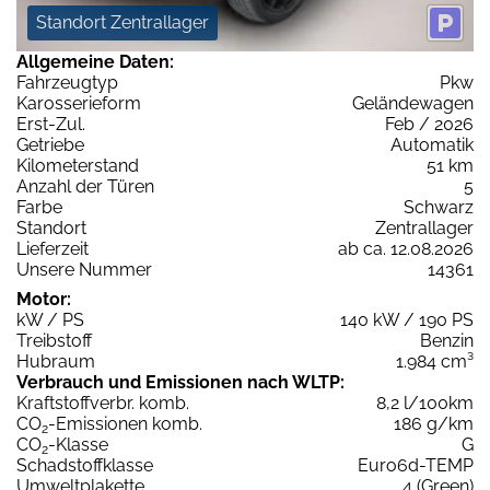
Standort Zentrallager
Allgemeine Daten:
Fahrzeugtyp
Pkw
Karosserieform
Geländewagen
Erst-Zul.
Feb / 2026
Getriebe
Automatik
Kilometerstand
51 km
Anzahl der Türen
5
Farbe
Schwarz
Standort
Zentrallager
Lieferzeit
ab ca. 12.08.2026
Unsere Nummer
14361
Motor:
kW / PS
140 kW / 190 PS
Treibstoff
Benzin
Hubraum
1.984 cm³
Verbrauch und Emissionen nach WLTP:
Kraftstoffverbr. komb.
8,2 l/100km
CO
-Emissionen komb.
186 g/km
2
CO
-Klasse
G
2
Schadstoffklasse
Euro6d-TEMP
Umweltplakette
4 (Green)