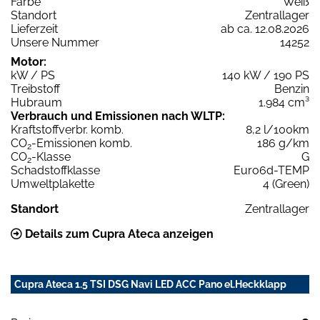
Farbe
Weiß
Standort
Zentrallager
Lieferzeit
ab ca. 12.08.2026
Unsere Nummer
14252
Motor:
kW / PS
140 kW / 190 PS
Treibstoff
Benzin
Hubraum
1.984 cm³
Verbrauch und Emissionen nach WLTP:
Kraftstoffverbr. komb.
8,2 l/100km
CO
-Emissionen komb.
186 g/km
2
CO
-Klasse
G
2
Schadstoffklasse
Euro6d-TEMP
Umweltplakette
4 (Green)
Standort
Zentrallager
Details zum Cupra Ateca anzeigen
Cupra Ateca 1.5 TSI DSG Navi LED ACC Pano el.Heckklapp