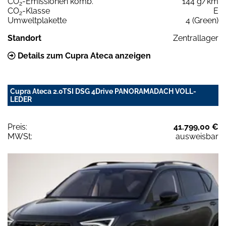
CO
-Emissionen komb.
144 g/km
2
CO
-Klasse
E
2
Umweltplakette
4 (Green)
Standort
Zentrallager
Details zum Cupra Ateca anzeigen
Cupra Ateca 2.0TSI DSG 4Drive PANORAMADACH VOLL-
LEDER
Preis:
41.799,00 €
MWSt:
ausweisbar