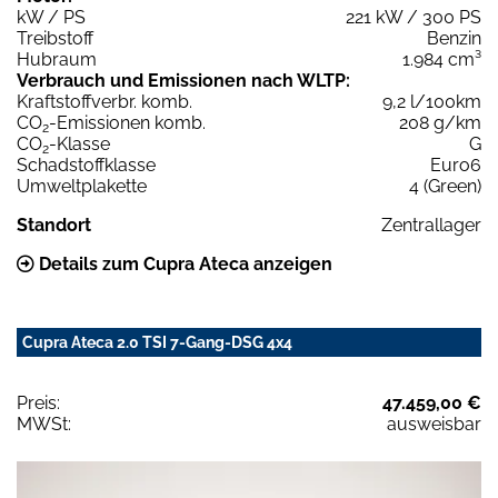
kW / PS
221 kW / 300 PS
Treibstoff
Benzin
Hubraum
1.984 cm³
Verbrauch und Emissionen nach WLTP:
Kraftstoffverbr. komb.
9,2 l/100km
CO
-Emissionen komb.
208 g/km
2
CO
-Klasse
G
2
Schadstoffklasse
Euro6
Umweltplakette
4 (Green)
Standort
Zentrallager
Details zum Cupra Ateca anzeigen
Cupra Ateca 2.0 TSI 7-Gang-DSG 4x4
Preis:
47.459,00 €
MWSt:
ausweisbar