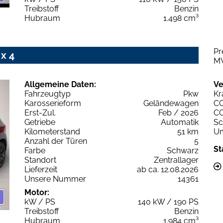
Treibstoff
Benzin
Hubraum
1.498 cm³
Pr
x 4
M
Allgemeine Daten:
Ve
Fahrzeugtyp
Pkw
Kr
Karosserieform
Geländewagen
C
Erst-Zul.
Feb / 2026
C
Getriebe
Automatik
Sc
Kilometerstand
51 km
Um
Anzahl der Türen
5
St
Farbe
Schwarz
Standort
Zentrallager
Lieferzeit
ab ca. 12.08.2026
Unsere Nummer
14361
Motor:
kW / PS
140 kW / 190 PS
Treibstoff
Benzin
Hubraum
1.984 cm³