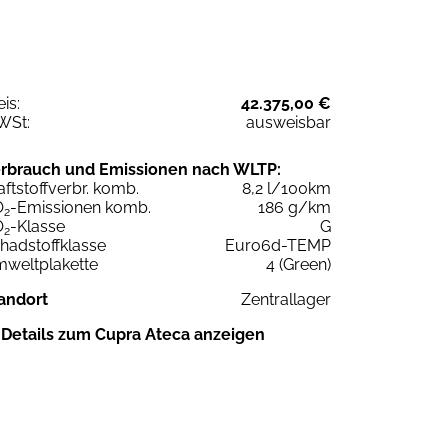
eis:
42.375,00 €
WSt:
ausweisbar
rbrauch und Emissionen nach WLTP:
aftstoffverbr. komb.
8,2 l/100km
O
-Emissionen komb.
186 g/km
2
O
-Klasse
G
2
hadstoffklasse
Euro6d-TEMP
weltplakette
4 (Green)
andort
Zentrallager
Details zum Cupra Ateca anzeigen