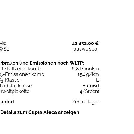
eis:
42.432,00 €
WSt:
ausweisbar
rbrauch und Emissionen nach WLTP:
aftstoffverbr. komb.
6,8 l/100km
O
-Emissionen komb.
154 g/km
2
O
-Klasse
E
2
hadstoffklasse
Euro6d
weltplakette
4 (Green)
andort
Zentrallager
Details zum Cupra Ateca anzeigen