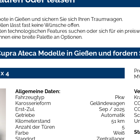
ote in Gießen und sichern Sie sich Ihren Traumwagen.
len lässt fast keine Wünsche offen.
en technologischen Features suchen oder sich für ein preiswe
hnen eine breite Palette an Optionen.
upra Ateca Modelle in Gießen und fordern 
Pr
x 4
M
Allgemeine Daten:
Ve
Fahrzeugtyp
Pkw
Kr
Karosserieform
Geländewagen
C
Erst-Zul.
Sep / 2025
C
Getriebe
Automatik
Sc
Kilometerstand
51 km
Um
Anzahl der Türen
5
St
Farbe
Weiß
Standort
Zentrallager