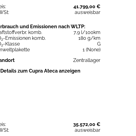
eis:
41.799,00 €
WSt:
ausweisbar
rbrauch und Emissionen nach WLTP:
aftstoffverbr. komb.
7,9 l/100km
O
-Emissionen komb.
180 g/km
2
O
-Klasse
G
2
weltplakette
1 (None)
andort
Zentrallager
Details zum Cupra Ateca anzeigen
eis:
35.572,00 €
WSt:
ausweisbar