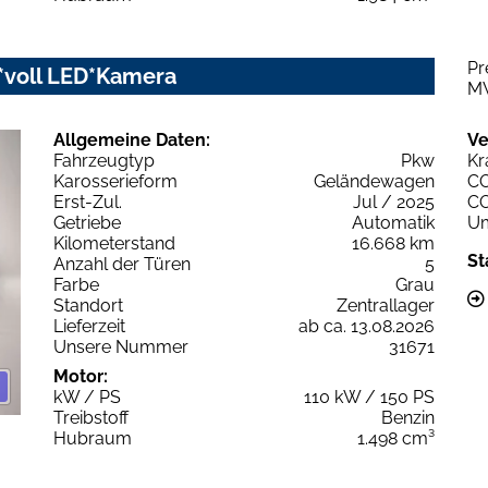
Pr
y*voll LED*Kamera
M
Allgemeine Daten:
Ve
Fahrzeugtyp
Pkw
Kr
Karosserieform
Geländewagen
C
Erst-Zul.
Jul / 2025
C
Getriebe
Automatik
Um
Kilometerstand
16.668 km
St
Anzahl der Türen
5
Farbe
Grau
Standort
Zentrallager
Lieferzeit
ab ca. 13.08.2026
Unsere Nummer
31671
Motor:
kW / PS
110 kW / 150 PS
Treibstoff
Benzin
Hubraum
1.498 cm³