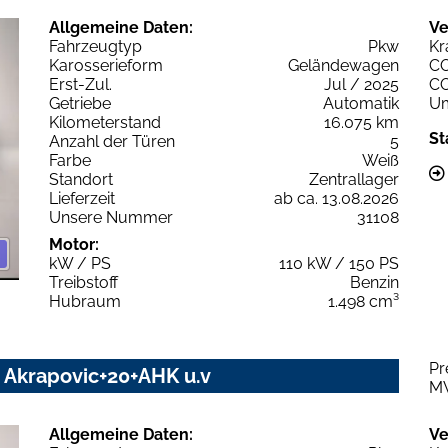
Allgemeine Daten:
Ve
Fahrzeugtyp
Pkw
Kr
Karosserieform
Geländewagen
C
Erst-Zul.
Jul / 2025
C
Getriebe
Automatik
Um
Kilometerstand
16.075 km
St
Anzahl der Türen
5
Farbe
Weiß
Standort
Zentrallager
Lieferzeit
ab ca. 13.08.2026
Unsere Nummer
31108
Motor:
kW / PS
110 kW / 150 PS
Treibstoff
Benzin
Hubraum
1.498 cm³
Pr
Z Akrapovic+20+AHK u.v
M
Allgemeine Daten:
Ve