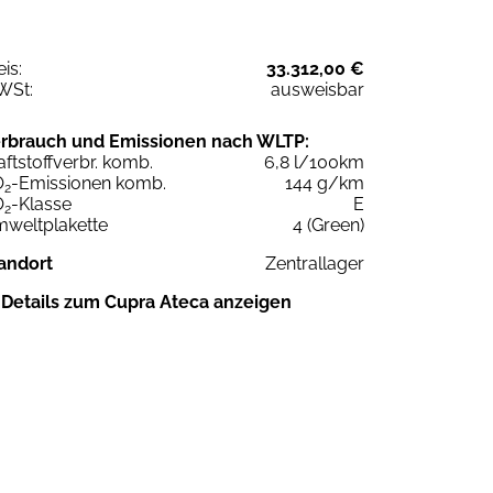
eis:
33.312,00 €
WSt:
ausweisbar
rbrauch und Emissionen nach WLTP:
aftstoffverbr. komb.
6,8 l/100km
O
-Emissionen komb.
144 g/km
2
O
-Klasse
E
2
weltplakette
4 (Green)
andort
Zentrallager
Details zum Cupra Ateca anzeigen