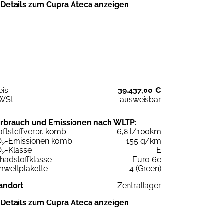
Details zum Cupra Ateca anzeigen
eis:
39.437,00 €
WSt:
ausweisbar
rbrauch und Emissionen nach WLTP:
aftstoffverbr. komb.
6,8 l/100km
O
-Emissionen komb.
155 g/km
2
O
-Klasse
E
2
hadstoffklasse
Euro 6e
weltplakette
4 (Green)
andort
Zentrallager
Details zum Cupra Ateca anzeigen