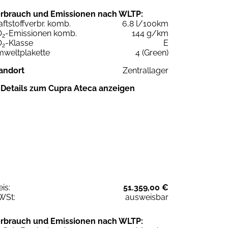
rbrauch und Emissionen nach WLTP:
aftstoffverbr. komb.
6,8 l/100km
O
-Emissionen komb.
144 g/km
2
O
-Klasse
E
2
weltplakette
4 (Green)
andort
Zentrallager
Details zum Cupra Ateca anzeigen
eis:
51.359,00 €
WSt:
ausweisbar
rbrauch und Emissionen nach WLTP: