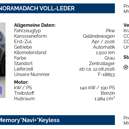
Pr
 PANORAMADACH VOLL-LEDER
M
Allgemeine Daten:
Ve
Fahrzeugtyp
Pkw
Kr
Karosserieform
Geländewagen
C
Erst-Zul.
Apr / 2026
C
Getriebe
Automatik
Um
Kilometerstand
1.500 km
St
Farbe
Grau
Standort
Zentrallager
Lieferzeit
ab ca. 12.08.2026
Unsere Nummer
F-18853
Motor:
kW / PS
140 kW / 190 PS
Treibstoff
Benzin
Hubraum
1.984 cm³
Pr
*Memory*Navi+*Keyless
M