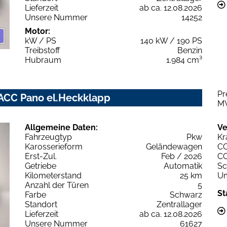
Lieferzeit
ab ca. 12.08.2026
Unsere Nummer
14252
Motor:
kW / PS
140 kW / 190 PS
Treibstoff
Benzin
Hubraum
1.984 cm³
Pr
 ACC Pano el.Heckklapp
M
Allgemeine Daten:
Ve
Fahrzeugtyp
Pkw
Kr
Karosserieform
Geländewagen
C
Erst-Zul.
Feb / 2026
C
Getriebe
Automatik
Sc
Kilometerstand
25 km
Um
Anzahl der Türen
5
St
Farbe
Schwarz
Standort
Zentrallager
Lieferzeit
ab ca. 12.08.2026
Unsere Nummer
61627