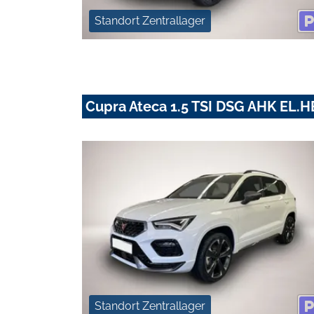
Standort Zentrallager
Cupra Ateca 1.5 TSI DSG AHK EL
Standort Zentrallager