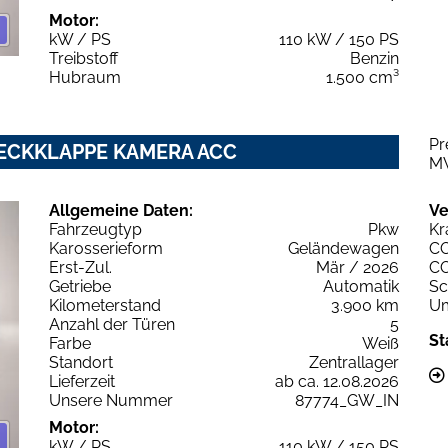
Motor:
kW / PS
110 kW / 150 PS
Treibstoff
Benzin
Hubraum
1.500 cm³
Pr
.HECKKLAPPE KAMERA ACC
M
Allgemeine Daten:
Ve
Fahrzeugtyp
Pkw
Kr
Karosserieform
Geländewagen
C
Erst-Zul.
Mär / 2026
C
Getriebe
Automatik
Sc
Kilometerstand
3.900 km
Um
Anzahl der Türen
5
St
Farbe
Weiß
Standort
Zentrallager
Lieferzeit
ab ca. 12.08.2026
Unsere Nummer
87774_GW_IN
Motor:
kW / PS
110 kW / 150 PS