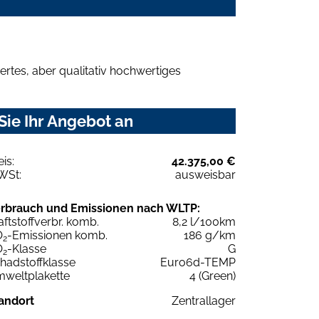
rtes, aber qualitativ hochwertiges
Sie Ihr Angebot an
eis:
42.375,00 €
WSt:
ausweisbar
rbrauch und Emissionen nach WLTP:
aftstoffverbr. komb.
8,2 l/100km
O
-Emissionen komb.
186 g/km
2
O
-Klasse
G
2
hadstoffklasse
Euro6d-TEMP
weltplakette
4 (Green)
andort
Zentrallager