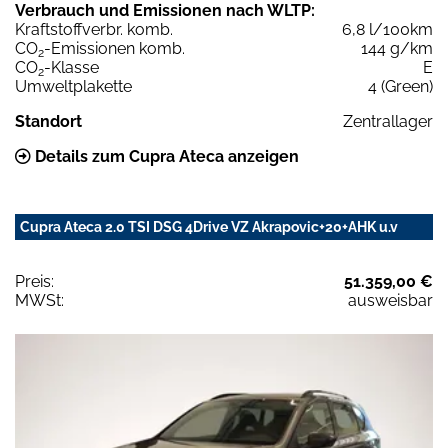
Verbrauch und Emissionen nach WLTP:
Kraftstoffverbr. komb.
6,8 l/100km
CO
-Emissionen komb.
144 g/km
2
CO
-Klasse
E
2
Umweltplakette
4 (Green)
Standort
Zentrallager
Details zum Cupra Ateca anzeigen
Cupra Ateca 2.0 TSI DSG 4Drive VZ Akrapovic+20+AHK u.v
Preis:
51.359,00 €
MWSt:
ausweisbar