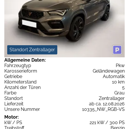
Standort Zentrallager
Allgemeine Daten:
Fahrzeugtyp
Pkw
Karosserieform
Geländewagen
Getriebe
Automatik
Kilometerstand
10 km
Anzahl der Türen
5
Farbe
Grau
Standort
Zentrallager
Lieferzeit
ab ca. 12.08.2026
Unsere Nummer
10335_NW_RGB-VS
Motor:
kW / PS
221 kW / 300 PS
Treibstoff
Benzin