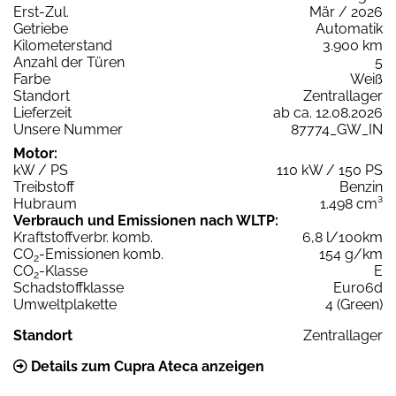
Erst-Zul.
Mär / 2026
Getriebe
Automatik
Kilometerstand
3.900 km
Anzahl der Türen
5
Farbe
Weiß
Standort
Zentrallager
Lieferzeit
ab ca. 12.08.2026
Unsere Nummer
87774_GW_IN
Motor:
kW / PS
110 kW / 150 PS
Treibstoff
Benzin
Hubraum
1.498 cm³
Verbrauch und Emissionen nach WLTP:
Kraftstoffverbr. komb.
6,8 l/100km
CO
-Emissionen komb.
154 g/km
2
CO
-Klasse
E
2
Schadstoffklasse
Euro6d
Umweltplakette
4 (Green)
Standort
Zentrallager
Details zum Cupra Ateca anzeigen