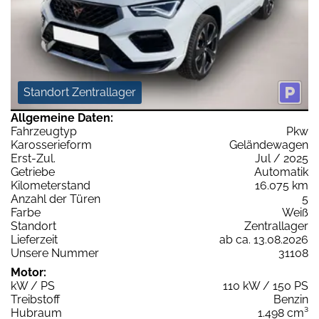
Standort Zentrallager
Allgemeine Daten:
Fahrzeugtyp
Pkw
Karosserieform
Geländewagen
Erst-Zul.
Jul / 2025
Getriebe
Automatik
Kilometerstand
16.075 km
Anzahl der Türen
5
Farbe
Weiß
Standort
Zentrallager
Lieferzeit
ab ca. 13.08.2026
Unsere Nummer
31108
Motor:
kW / PS
110 kW / 150 PS
Treibstoff
Benzin
Hubraum
1.498 cm³