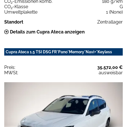
CO
-Emissionen komb.
180 g/km
2
CO
-Klasse
G
2
Umweltplakette
1 (None)
Standort
Zentrallager
Details zum Cupra Ateca anzeigen
Cupra Ateca 1.5 TSI DSG FR*Pano*Memory*Navi+*Keyless
Preis:
35.572,00 €
MWSt:
ausweisbar