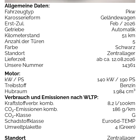
Allgemeine Daten:
Fahrzeugtyp
Pkw
Karosserieform
Geländewagen
Erst-Zul.
Feb / 2026
Getriebe
Automatik
Kilometerstand
51 km
Anzahl der Türen
5
Farbe
Schwarz
Standort
Zentrallager
Lieferzeit
ab ca. 12.08.2026
Unsere Nummer
14361
Motor:
kW / PS
140 kW / 190 PS
Treibstoff
Benzin
Hubraum
1.984 cm³
Verbrauch und Emissionen nach WLTP:
Kraftstoffverbr. komb.
8,2 l/100km
CO
-Emissionen komb.
186 g/km
2
CO
-Klasse
G
2
Schadstoffklasse
Euro6d-TEMP
Umweltplakette
4 (Green)
Standort
Zentrallager