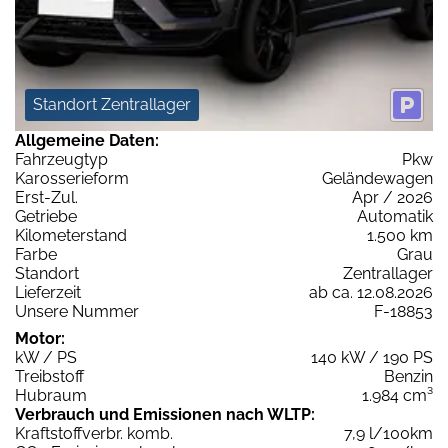
Standort Zentrallager
Allgemeine Daten:
Fahrzeugtyp
Pkw
Karosserieform
Geländewagen
Erst-Zul.
Apr / 2026
Getriebe
Automatik
Kilometerstand
1.500 km
Farbe
Grau
Standort
Zentrallager
Lieferzeit
ab ca. 12.08.2026
Unsere Nummer
F-18853
Motor:
kW / PS
140 kW / 190 PS
Treibstoff
Benzin
Hubraum
1.984 cm³
Verbrauch und Emissionen nach WLTP:
Kraftstoffverbr. komb.
7,9 l/100km