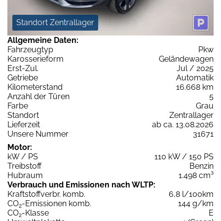
Standort Zentrallager
Allgemeine Daten:
Fahrzeugtyp
Pkw
Karosserieform
Geländewagen
Erst-Zul.
Jul / 2025
Getriebe
Automatik
Kilometerstand
16.668 km
Anzahl der Türen
5
Farbe
Grau
Standort
Zentrallager
Lieferzeit
ab ca. 13.08.2026
Unsere Nummer
31671
Motor:
kW / PS
110 kW / 150 PS
Treibstoff
Benzin
Hubraum
1.498 cm³
Verbrauch und Emissionen nach WLTP:
Kraftstoffverbr. komb.
6,8 l/100km
CO
-Emissionen komb.
144 g/km
2
CO
-Klasse
E
2