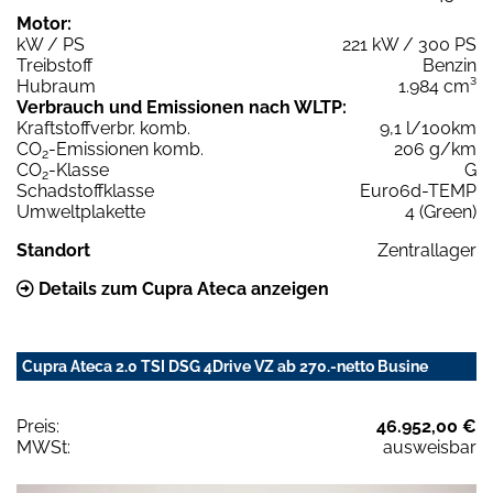
Motor:
kW / PS
221 kW / 300 PS
Treibstoff
Benzin
Hubraum
1.984 cm³
Verbrauch und Emissionen nach WLTP:
Kraftstoffverbr. komb.
9,1 l/100km
CO
-Emissionen komb.
206 g/km
2
CO
-Klasse
G
2
Schadstoffklasse
Euro6d-TEMP
Umweltplakette
4 (Green)
Standort
Zentrallager
Details zum Cupra Ateca anzeigen
Cupra Ateca 2.0 TSI DSG 4Drive VZ ab 270.-netto Busine
Preis:
46.952,00 €
MWSt:
ausweisbar