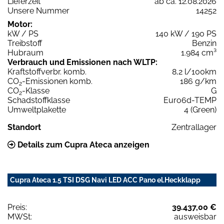
Lieferzeit
ab ca. 12.08.2026
Unsere Nummer
14252
Motor:
kW / PS
140 kW / 190 PS
Treibstoff
Benzin
Hubraum
1.984 cm³
Verbrauch und Emissionen nach WLTP:
Kraftstoffverbr. komb.
8,2 l/100km
CO
-Emissionen komb.
186 g/km
2
CO
-Klasse
G
2
Schadstoffklasse
Euro6d-TEMP
Umweltplakette
4 (Green)
Standort
Zentrallager
Details zum Cupra Ateca anzeigen
Cupra Ateca 1.5 TSI DSG Navi LED ACC Pano el.Heckklapp
Preis:
39.437,00 €
MWSt:
ausweisbar