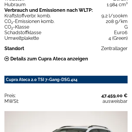
Hubraum
1.984 cm³
Verbrauch und Emissionen nach WLTP:
Kraftstoffverbr. komb.
9,2 l/100km
CO
-Emissionen komb.
208 g/km
2
CO
-Klasse
G
2
Schadstoffklasse
Euro6
Umweltplakette
4 (Green)
Standort
Zentrallager
Details zum Cupra Ateca anzeigen
Cupra Ateca 2.0 TSI 7-Gang-DSG 4x4
Preis:
47.459,00 €
MWSt:
ausweisbar