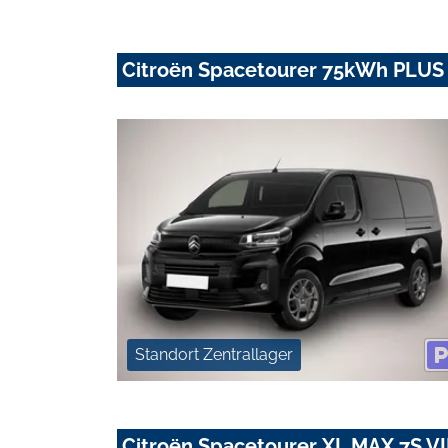
Citroën Spacetourer 75kWh PLUS 
Standort Zentrallager
Citroën Spacetourer XL MAX 7S V