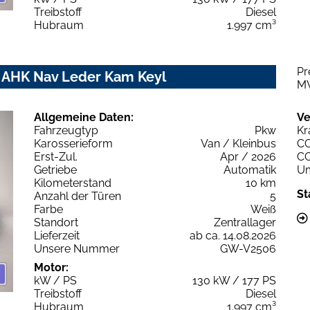
Treibstoff
Diesel
Hubraum
1.997 cm³
Pr
 AHK Nav Leder Kam Keyl
M
Allgemeine Daten:
Ve
Fahrzeugtyp
Pkw
Kr
Karosserieform
Van / Kleinbus
C
Erst-Zul.
Apr / 2026
C
Getriebe
Automatik
Um
Kilometerstand
10 km
St
Anzahl der Türen
5
Farbe
Weiß
Standort
Zentrallager
Lieferzeit
ab ca. 14.08.2026
Unsere Nummer
GW-V2506
Motor:
kW / PS
130 kW / 177 PS
Treibstoff
Diesel
Hubraum
1.997 cm³