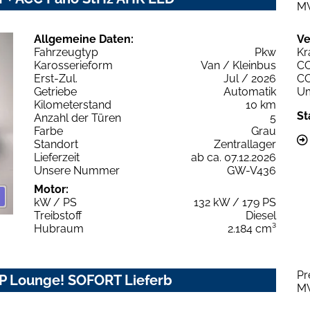
M
Allgemeine Daten:
Ve
Fahrzeugtyp
Pkw
Kr
Karosserieform
Van / Kleinbus
C
Erst-Zul.
Jul / 2026
C
Getriebe
Automatik
Um
Kilometerstand
10 km
St
Anzahl der Türen
5
Farbe
Grau
Standort
Zentrallager
Lieferzeit
ab ca. 07.12.2026
Unsere Nummer
GW-V436
Motor:
kW / PS
132 kW / 179 PS
Treibstoff
Diesel
Hubraum
2.184 cm³
Pr
IP Lounge! SOFORT Lieferb
M