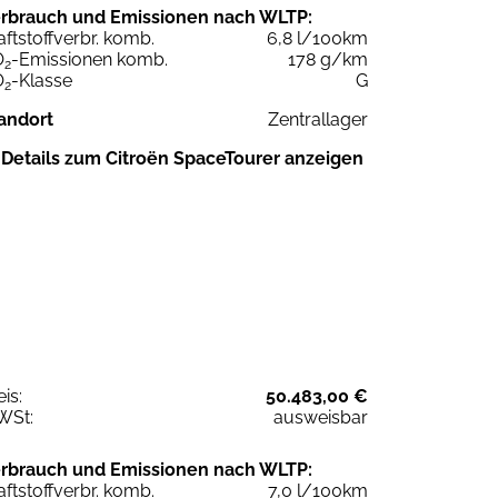
rbrauch und Emissionen nach WLTP:
aftstoffverbr. komb.
6,8 l/100km
O
-Emissionen komb.
178 g/km
2
O
-Klasse
G
2
andort
Zentrallager
Details zum Citroën SpaceTourer anzeigen
eis:
50.483,00 €
WSt:
ausweisbar
rbrauch und Emissionen nach WLTP:
aftstoffverbr. komb.
7,0 l/100km