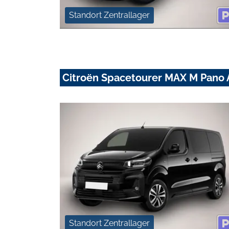
Standort Zentrallager
Citroën Spacetourer MAX M Pano
Standort Zentrallager