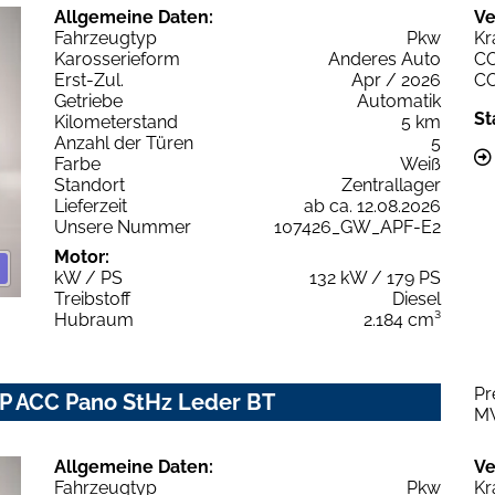
Allgemeine Daten:
Ve
Fahrzeugtyp
Pkw
Kr
Karosserieform
Anderes Auto
C
Erst-Zul.
Apr / 2026
C
Getriebe
Automatik
St
Kilometerstand
5 km
Anzahl der Türen
5
Farbe
Weiß
Standort
Zentrallager
Lieferzeit
ab ca. 12.08.2026
Unsere Nummer
107426_GW_APF-E2
Motor:
kW / PS
132 kW / 179 PS
Treibstoff
Diesel
Hubraum
2.184 cm³
Pr
IP ACC Pano StHz Leder BT
M
Allgemeine Daten:
Ve
Fahrzeugtyp
Pkw
Kr