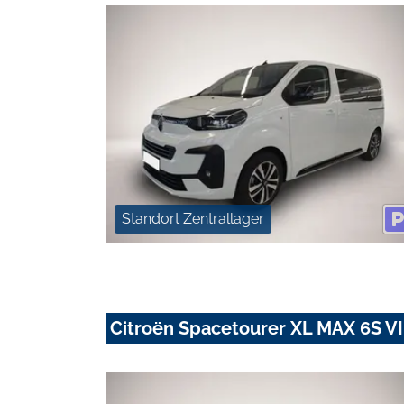
Standort Zentrallager
Citroën Spacetourer XL MAX 6S V