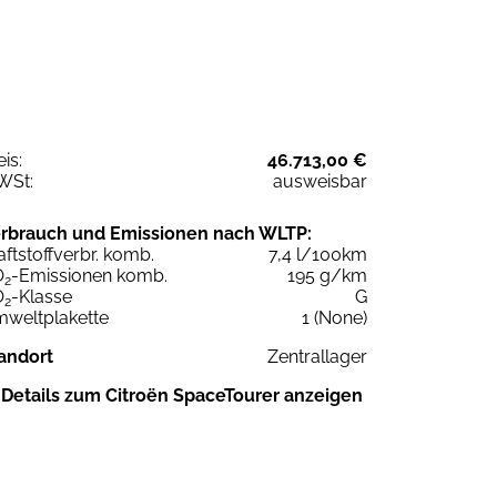
eis:
46.713,00 €
WSt:
ausweisbar
rbrauch und Emissionen nach WLTP:
aftstoffverbr. komb.
7,4 l/100km
O
-Emissionen komb.
195 g/km
2
O
-Klasse
G
2
weltplakette
1 (None)
andort
Zentrallager
Details zum Citroën SpaceTourer anzeigen