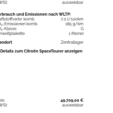
WSt:
ausweisbar
rbrauch und Emissionen nach WLTP:
aftstoffverbr. komb.
7,0 l/100km
O
-Emissionen komb.
185 g/km
2
O
-Klasse
G
2
weltplakette
1 (None)
andort
Zentrallager
Details zum Citroën SpaceTourer anzeigen
eis:
49.709,00 €
WSt:
ausweisbar