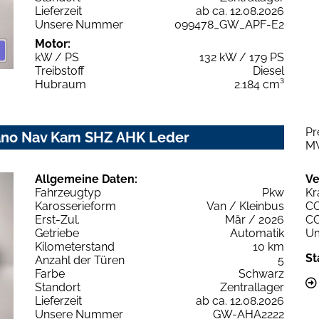
Lieferzeit
ab ca. 12.08.2026
Unsere Nummer
099478_GW_APF-E2
Motor:
kW / PS
132 kW / 179 PS
Treibstoff
Diesel
Hubraum
2.184 cm³
Pr
Pano Nav Kam SHZ AHK Leder
M
Allgemeine Daten:
Ve
Fahrzeugtyp
Pkw
Kr
Karosserieform
Van / Kleinbus
C
Erst-Zul.
Mär / 2026
C
Getriebe
Automatik
Um
Kilometerstand
10 km
St
Anzahl der Türen
5
Farbe
Schwarz
Standort
Zentrallager
Lieferzeit
ab ca. 12.08.2026
Unsere Nummer
GW-AHA2222