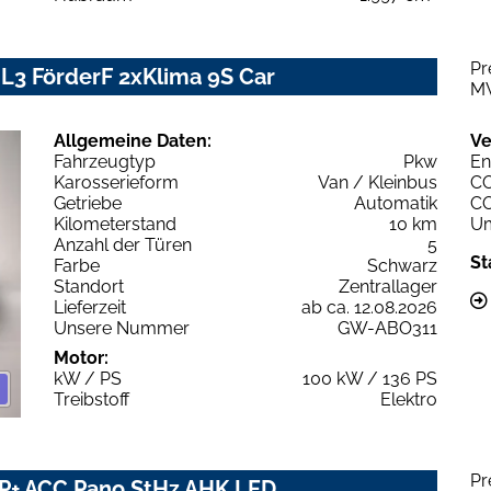
Pr
L3 FörderF 2xKlima 9S Car
M
Allgemeine Daten:
Ve
Fahrzeugtyp
Pkw
En
Karosserieform
Van / Kleinbus
C
Getriebe
Automatik
C
Kilometerstand
10 km
Um
Anzahl der Türen
5
St
Farbe
Schwarz
Standort
Zentrallager
Lieferzeit
ab ca. 12.08.2026
Unsere Nummer
GW-ABO311
Motor:
kW / PS
100 kW / 136 PS
Treibstoff
Elektro
Pr
IP+ ACC Pano StHz AHK LED