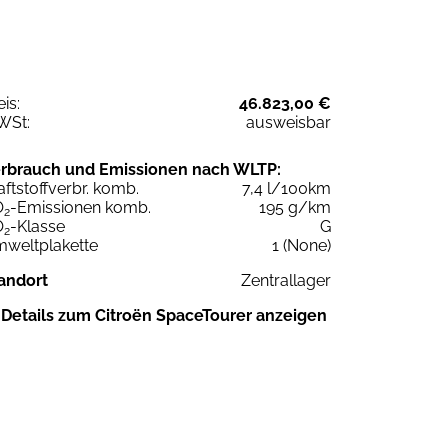
eis:
46.823,00 €
WSt:
ausweisbar
rbrauch und Emissionen nach WLTP:
aftstoffverbr. komb.
7,4 l/100km
O
-Emissionen komb.
195 g/km
2
O
-Klasse
G
2
weltplakette
1 (None)
andort
Zentrallager
Details zum Citroën SpaceTourer anzeigen