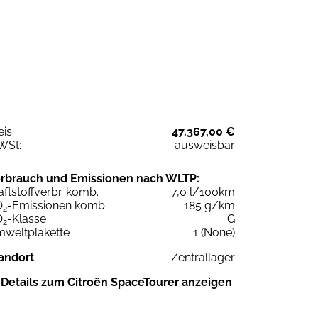
eis:
47.367,00 €
WSt:
ausweisbar
rbrauch und Emissionen nach WLTP:
aftstoffverbr. komb.
7,0 l/100km
O
-Emissionen komb.
185 g/km
2
O
-Klasse
G
2
weltplakette
1 (None)
andort
Zentrallager
Details zum Citroën SpaceTourer anzeigen