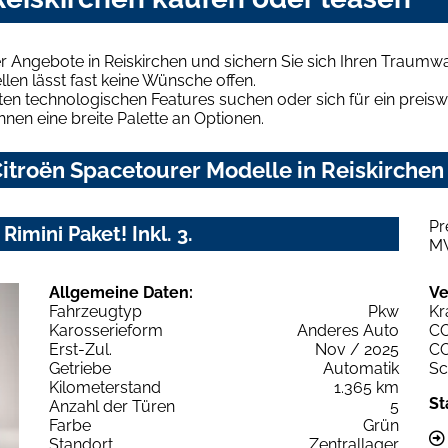
r Angebote in Reiskirchen und sichern Sie sich Ihren Traumw
len lässt fast keine Wünsche offen.
en technologischen Features suchen oder sich für ein preiswe
hnen eine breite Palette an Optionen.
troën Spacetourer Modelle in Reiskirchen 
Pr
imini Paket! Inkl. 3.
M
Allgemeine Daten:
Ve
Fahrzeugtyp
Pkw
Kr
Karosserieform
Anderes Auto
C
Erst-Zul.
Nov / 2025
C
Getriebe
Automatik
Sc
Kilometerstand
1.365 km
St
Anzahl der Türen
5
Farbe
Grün
Standort
Zentrallager