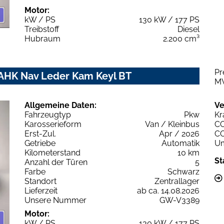
Motor:
kW / PS
130 kW / 177 PS
Treibstoff
Diesel
Hubraum
2.200 cm³
Pr
 AHK Nav Leder Kam Keyl BT
M
Allgemeine Daten:
Ve
Fahrzeugtyp
Pkw
Kr
Karosserieform
Van / Kleinbus
C
Erst-Zul.
Apr / 2026
C
Getriebe
Automatik
Um
Kilometerstand
10 km
St
Anzahl der Türen
5
Farbe
Schwarz
Standort
Zentrallager
Lieferzeit
ab ca. 14.08.2026
Unsere Nummer
GW-V3389
Motor:
kW / PS
130 kW / 177 PS