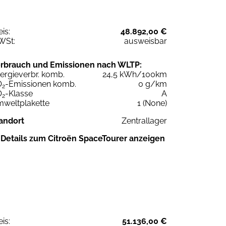
eis:
48.892,00 €
WSt:
ausweisbar
rbrauch und Emissionen nach WLTP:
ergieverbr. komb.
24,5 kWh/100km
O
-Emissionen komb.
0 g/km
2
O
-Klasse
A
2
weltplakette
1 (None)
andort
Zentrallager
Details zum Citroën SpaceTourer anzeigen
eis:
51.136,00 €