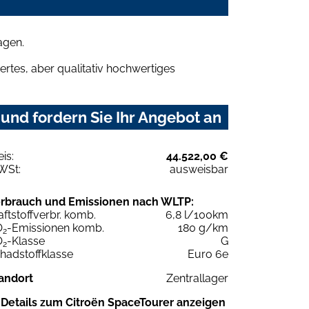
agen.
rtes, aber qualitativ hochwertiges
und fordern Sie Ihr Angebot an
eis:
44.522,00 €
WSt:
ausweisbar
rbrauch und Emissionen nach WLTP:
aftstoffverbr. komb.
6,8 l/100km
O
-Emissionen komb.
180 g/km
2
O
-Klasse
G
2
hadstoffklasse
Euro 6e
andort
Zentrallager
Details zum Citroën SpaceTourer anzeigen