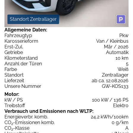
Standort Zentrallager
Allgemeine Daten:
Fahrzeugtyp
Pkw
Karosserieform
Van / Kleinbus
Erst-Zul.
Mär / 2026
Getriebe
Automatik
Kilometerstand
10 km
Anzahl der Türen
5
Farbe
Weiß
Standort
Zentrallager
Lieferzeit
ab ca. 12.08.2026
Unsere Nummer
GW-KOS133
Motor:
kW / PS
100 kW / 136 PS
Treibstoff
Elektro
Verbrauch und Emissionen nach WLTP:
Energieverbr. komb.
24,2 kWh/100km
CO
-Emissionen komb.
0 g/km
2
CO
-Klasse
A
2