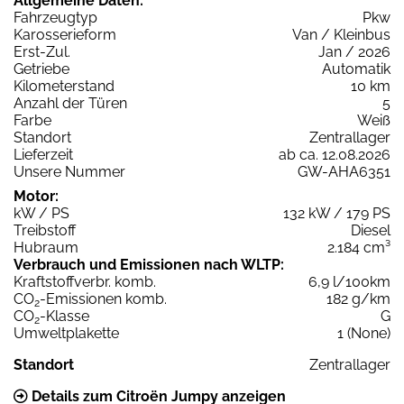
Allgemeine Daten:
Fahrzeugtyp
Pkw
Karosserieform
Van / Kleinbus
Erst-Zul.
Jan / 2026
Getriebe
Automatik
Kilometerstand
10 km
Anzahl der Türen
5
Farbe
Weiß
Standort
Zentrallager
Lieferzeit
ab ca. 12.08.2026
Unsere Nummer
GW-AHA6351
Motor:
kW / PS
132 kW / 179 PS
Treibstoff
Diesel
Hubraum
2.184 cm³
Verbrauch und Emissionen nach WLTP:
Kraftstoffverbr. komb.
6,9 l/100km
CO
-Emissionen komb.
182 g/km
2
CO
-Klasse
G
2
Umweltplakette
1 (None)
Standort
Zentrallager
Details zum Citroën Jumpy anzeigen