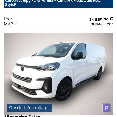
Citroën Jumpy XL AT WinterP Kam AHK ModuWork Holz
StyleP
Preis:
34.950,00 €
MWSt:
ausweisbar
Standort Zentrallager