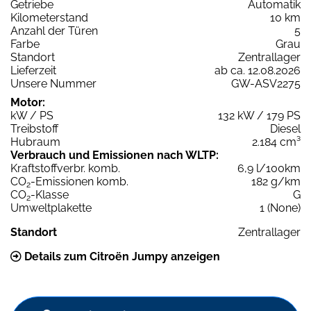
Getriebe
Automatik
Kilometerstand
10 km
Anzahl der Türen
5
Farbe
Grau
Standort
Zentrallager
Lieferzeit
ab ca. 12.08.2026
Unsere Nummer
GW-ASV2275
Motor:
kW / PS
132 kW / 179 PS
Treibstoff
Diesel
Hubraum
2.184 cm³
Verbrauch und Emissionen nach WLTP:
Kraftstoffverbr. komb.
6,9 l/100km
CO
-Emissionen komb.
182 g/km
2
CO
-Klasse
G
2
Umweltplakette
1 (None)
Standort
Zentrallager
Details zum Citroën Jumpy anzeigen