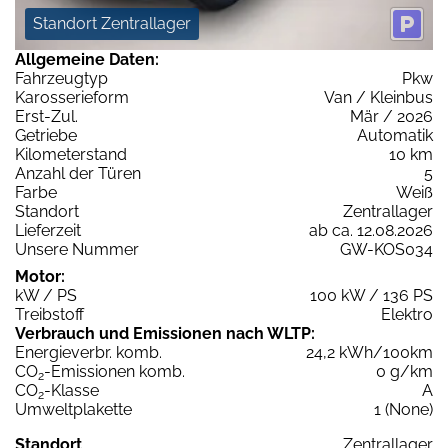
Standort Zentrallager
Allgemeine Daten:
Fahrzeugtyp
Pkw
Karosserieform
Van / Kleinbus
Erst-Zul.
Mär / 2026
Getriebe
Automatik
Kilometerstand
10 km
Anzahl der Türen
5
Farbe
Weiß
Standort
Zentrallager
Lieferzeit
ab ca. 12.08.2026
Unsere Nummer
GW-KOS034
Motor:
kW / PS
100 kW / 136 PS
Treibstoff
Elektro
Verbrauch und Emissionen nach WLTP:
Energieverbr. komb.
24,2 kWh/100km
CO
-Emissionen komb.
0 g/km
2
CO
-Klasse
A
2
Umweltplakette
1 (None)
Standort
Zentrallager