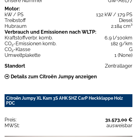
Unsere Nummer
GW-A6177
Motor:
kW / PS
132 kW / 179 PS
Treibstoff
Diesel
Hubraum
2.184 cm³
Verbrauch und Emissionen nach WLTP:
Kraftstoffverbr. komb.
6,9 l/100km
CO
-Emissionen komb.
182 g/km
2
CO
-Klasse
G
2
Umweltplakette
1 (None)
Standort
Zentrallager
Details zum Citroën Jumpy anzeigen
Citroën Jumpy XL Kam 3S AHK SHZ CarP Heckklappe Holz
PDC
Preis:
31.573,00 €
MWSt:
ausweisbar