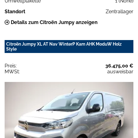
Umweltplakette
1 (None)
Standort
Zentrallager
Details zum Citroën Jumpy anzeigen
Citroën Jumpy XL AT Nav WinterP Kam AHK ModuW Holz
Style
Preis:
36.475,00 €
MWSt:
ausweisbar