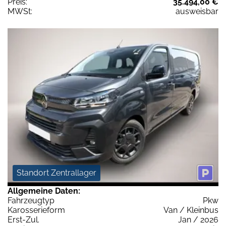
Preis:
35.494,00 €
MWSt:
ausweisbar
Standort Zentrallager
Allgemeine Daten:
Fahrzeugtyp
Pkw
Karosserieform
Van / Kleinbus
Erst-Zul.
Jan / 2026