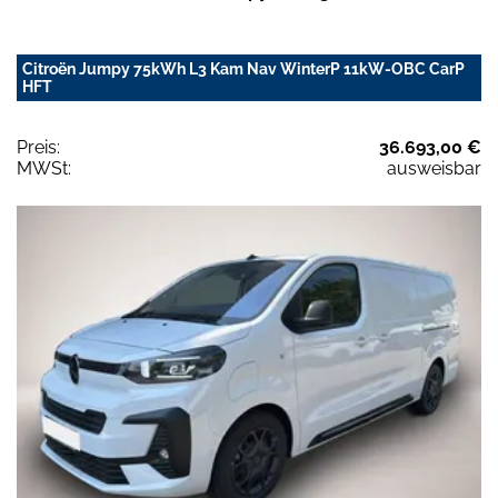
Citroën Jumpy 75kWh L3 Kam Nav WinterP 11kW-OBC CarP
HFT
Preis:
36.693,00 €
MWSt:
ausweisbar