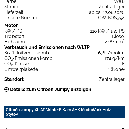
Farbe
Weiß
Standort
Zentrallager
Lieferzeit
ab ca. 12.08.2026
Unsere Nummer
GW-KOS394
Motor:
kW / PS
110 kW / 150 PS
Treibstoff
Diesel
Hubraum
2.184 cm³
Verbrauch und Emissionen nach WLTP:
Kraftstoffverbr. komb.
6,6 l/100km
CO
-Emissionen komb.
174 g/km
2
CO
-Klasse
F
2
Umweltplakette
1 (None)
Standort
Zentrallager
Details zum Citroën Jumpy anzeigen
Citroën Jumpy XL AT WinterP Kam AHK ModuWork Holz
StyleP