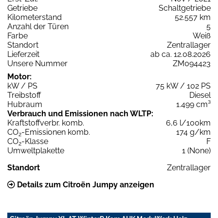
Getriebe
Schaltgetriebe
Kilometerstand
52.557 km
Anzahl der Türen
5
Farbe
Weiß
Standort
Zentrallager
Lieferzeit
ab ca. 12.08.2026
Unsere Nummer
ZM094423
Motor:
kW / PS
75 kW / 102 PS
Treibstoff
Diesel
Hubraum
1.499 cm³
Verbrauch und Emissionen nach WLTP:
Kraftstoffverbr. komb.
6,6 l/100km
CO
-Emissionen komb.
174 g/km
2
CO
-Klasse
F
2
Umweltplakette
1 (None)
Standort
Zentrallager
Details zum Citroën Jumpy anzeigen