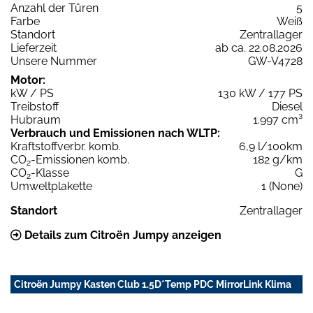
Anzahl der Türen
5
Farbe
Weiß
Standort
Zentrallager
Lieferzeit
ab ca. 22.08.2026
Unsere Nummer
GW-V4728
Motor:
kW / PS
130 kW / 177 PS
Treibstoff
Diesel
Hubraum
1.997 cm³
Verbrauch und Emissionen nach WLTP:
Kraftstoffverbr. komb.
6,9 l/100km
CO
-Emissionen komb.
182 g/km
2
CO
-Klasse
G
2
Umweltplakette
1 (None)
Standort
Zentrallager
Details zum Citroën Jumpy anzeigen
Citroën Jumpy Kasten Club 1.5D*Temp PDC MirrorLink Klima