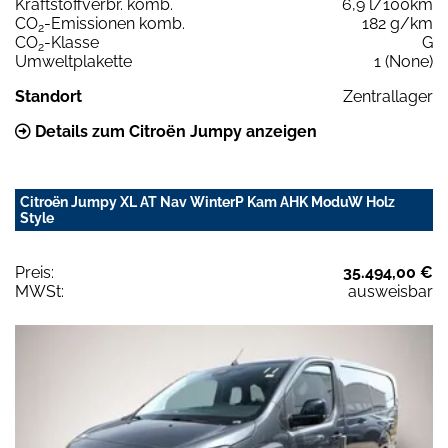
Kraftstoffverbr. komb.
6,9 l/100km
CO
-Emissionen komb.
182 g/km
2
CO
-Klasse
G
2
Umweltplakette
1 (None)
Standort
Zentrallager
Details zum Citroën Jumpy anzeigen
Citroën Jumpy XL AT Nav WinterP Kam AHK ModuW Holz
Style
Preis:
35.494,00 €
MWSt:
ausweisbar