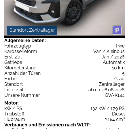
Standort Zentrallager
Allgemeine Daten:
Fahrzeugtyp
Pkw
Karosserieform
Van / Kleinbus
Erst-Zul.
Jan / 2026
Getriebe
Automatik
Kilometerstand
10 km
Anzahl der Türen
5
Farbe
Grau
Standort
Zentrallager
Lieferzeit
ab ca. 28.08.2026
Unsere Nummer
GW-K144
Motor:
kW / PS
132 kW / 179 PS
Treibstoff
Diesel
Hubraum
2.184 cm³
Verbrauch und Emissionen nach WLTP: