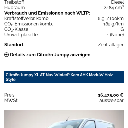
Treibstoff
Diesel
Hubraum
2.184 cm³
Verbrauch und Emissionen nach WLTP:
Kraftstoffverbr. komb.
6,9 l/100km
CO
-Emissionen komb.
182 g/km
2
CO
-Klasse
G
2
Umweltplakette
1 (None)
Standort
Zentrallager
Details zum Citroën Jumpy anzeigen
Citroën Jumpy XL AT Nav WinterP Kam AHK ModuW Holz
Style
Preis:
36.475,00 €
MWSt:
ausweisbar