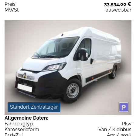
Preis:
33.534,00 €
MWSt:
ausweisbar
Standort Zentrallager
Allgemeine Daten:
Fahrzeugtyp
Pkw
Karosserieform
Van / Kleinbus
Erst-Zul.
Apr / 2026