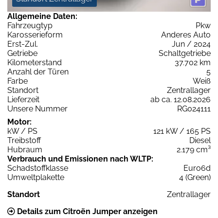
Allgemeine Daten:
Fahrzeugtyp
Pkw
Karosserieform
Anderes Auto
Erst-Zul.
Jun / 2024
Getriebe
Schaltgetriebe
Kilometerstand
37.702 km
Anzahl der Türen
5
Farbe
Weiß
Standort
Zentrallager
Lieferzeit
ab ca. 12.08.2026
Unsere Nummer
RG024111
Motor:
kW / PS
121 kW / 165 PS
Treibstoff
Diesel
Hubraum
2.179 cm³
Verbrauch und Emissionen nach WLTP:
Schadstoffklasse
Euro6d
Umweltplakette
4 (Green)
Standort
Zentrallager
Details zum Citroën Jumper anzeigen