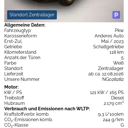
Standort Zentrallager
Allgemeine Daten:
Fahrzeugtyp
Pkw
Karosserieform
Anderes Auto
Erst-Zul.
Mai / 2023
Getriebe
Schaltgetriebe
Kilometerstand
118 km
Anzahl der Türen
5
Farbe
Weiß
Standort
Zentrallager
Lieferzeit
ab ca. 12.08.2026
Unsere Nummer
NG028282
Motor:
kW / PS
121 kW / 165 PS
Treibstoff
Diesel
Hubraum
2.179 cm³
Verbrauch und Emissionen nach WLTP:
Kraftstoffverbr. komb.
9,3 l/100km
CO
-Emissionen komb.
244 g/km
2
CO
-Klasse
G
2