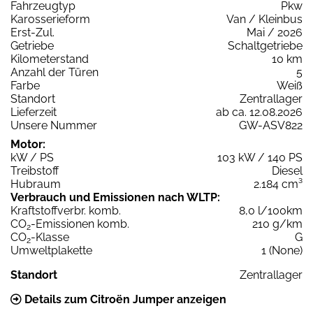
Fahrzeugtyp
Pkw
Karosserieform
Van / Kleinbus
Erst-Zul.
Mai / 2026
Getriebe
Schaltgetriebe
Kilometerstand
10 km
Anzahl der Türen
5
Farbe
Weiß
Standort
Zentrallager
Lieferzeit
ab ca. 12.08.2026
Unsere Nummer
GW-ASV822
Motor:
kW / PS
103 kW / 140 PS
Treibstoff
Diesel
Hubraum
2.184 cm³
Verbrauch und Emissionen nach WLTP:
Kraftstoffverbr. komb.
8,0 l/100km
CO
-Emissionen komb.
210 g/km
2
CO
-Klasse
G
2
Umweltplakette
1 (None)
Standort
Zentrallager
Details zum Citroën Jumper anzeigen