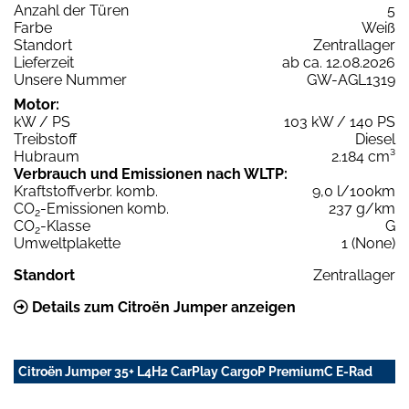
Anzahl der Türen
5
Farbe
Weiß
Standort
Zentrallager
Lieferzeit
ab ca. 12.08.2026
Unsere Nummer
GW-AGL1319
Motor:
kW / PS
103 kW / 140 PS
Treibstoff
Diesel
Hubraum
2.184 cm³
Verbrauch und Emissionen nach WLTP:
Kraftstoffverbr. komb.
9,0 l/100km
CO
-Emissionen komb.
237 g/km
2
CO
-Klasse
G
2
Umweltplakette
1 (None)
Standort
Zentrallager
Details zum Citroën Jumper anzeigen
Citroën Jumper 35+ L4H2 CarPlay CargoP PremiumC E-Rad