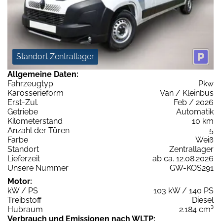
Standort Zentrallager
Allgemeine Daten:
Fahrzeugtyp
Pkw
Karosserieform
Van / Kleinbus
Erst-Zul.
Feb / 2026
Getriebe
Automatik
Kilometerstand
10 km
Anzahl der Türen
5
Farbe
Weiß
Standort
Zentrallager
Lieferzeit
ab ca. 12.08.2026
Unsere Nummer
GW-KOS291
Motor:
kW / PS
103 kW / 140 PS
Treibstoff
Diesel
Hubraum
2.184 cm³
Verbrauch und Emissionen nach WLTP: