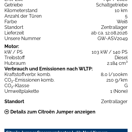
Getriebe
Schaltgetriebe
Kilometerstand
10 km
Anzahl der Türen
5
Farbe
Weiß
Standort
Zentrallager
Lieferzeit
ab ca. 12.08.2026
Unsere Nummer
GW-ASV2049
Motor:
kW / PS
103 kW / 140 PS
Treibstoff
Diesel
Hubraum
2.184 cm³
Verbrauch und Emissionen nach WLTP:
Kraftstoffverbr. komb.
8,0 l/100km
CO
-Emissionen komb.
210 g/km
2
CO
-Klasse
G
2
Umweltplakette
1 (None)
Standort
Zentrallager
Details zum Citroën Jumper anzeigen