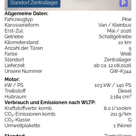
Standort Zentrallager
Allgemeine Daten:
Fahrzeugtyp
Pkw
Karosserieform
Van / Kleinbus
Erst-Zul.
Mai / 2026
Getriebe
Schaltgetriebe
Kilometerstand
10 km
Anzahl der Türen
5
Farbe
Weiß
Standort
Zentrallager
Lieferzeit
ab ca. 12.08.2026
Unsere Nummer
GW-K344
Motor:
kW / PS
103 kW / 140 PS
Treibstoff
Diesel
Hubraum
2.184 cm³
Verbrauch und Emissionen nach WLTP:
Kraftstoffverbr. komb.
8,0 l/100km
CO
-Emissionen komb.
211 g/km
2
CO
-Klasse
G
2
Umweltplakette
1 (None)