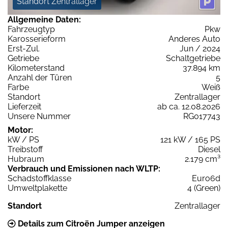
Standort Zentrallager
Allgemeine Daten:
Fahrzeugtyp
Pkw
Karosserieform
Anderes Auto
Erst-Zul.
Jun / 2024
Getriebe
Schaltgetriebe
Kilometerstand
37.894 km
Anzahl der Türen
5
Farbe
Weiß
Standort
Zentrallager
Lieferzeit
ab ca. 12.08.2026
Unsere Nummer
RG017743
Motor:
kW / PS
121 kW / 165 PS
Treibstoff
Diesel
Hubraum
2.179 cm³
Verbrauch und Emissionen nach WLTP:
Schadstoffklasse
Euro6d
Umweltplakette
4 (Green)
Standort
Zentrallager
Details zum Citroën Jumper anzeigen