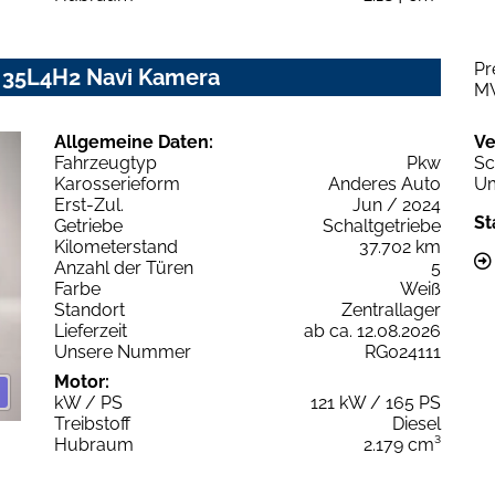
Pr
 35L4H2 Navi Kamera
M
Allgemeine Daten:
Ve
Fahrzeugtyp
Pkw
Sc
Karosserieform
Anderes Auto
Um
Erst-Zul.
Jun / 2024
St
Getriebe
Schaltgetriebe
Kilometerstand
37.702 km
Anzahl der Türen
5
Farbe
Weiß
Standort
Zentrallager
Lieferzeit
ab ca. 12.08.2026
Unsere Nummer
RG024111
Motor:
kW / PS
121 kW / 165 PS
Treibstoff
Diesel
Hubraum
2.179 cm³