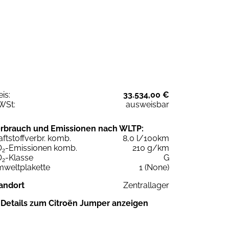
eis:
33.534,00 €
WSt:
ausweisbar
rbrauch und Emissionen nach WLTP:
aftstoffverbr. komb.
8,0 l/100km
O
-Emissionen komb.
210 g/km
2
O
-Klasse
G
2
weltplakette
1 (None)
andort
Zentrallager
Details zum Citroën Jumper anzeigen