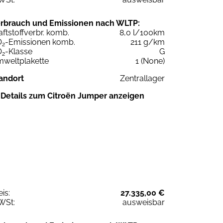
rbrauch und Emissionen nach WLTP:
aftstoffverbr. komb.
8,0 l/100km
O
-Emissionen komb.
211 g/km
2
O
-Klasse
G
2
weltplakette
1 (None)
andort
Zentrallager
Details zum Citroën Jumper anzeigen
eis:
27.335,00 €
WSt:
ausweisbar