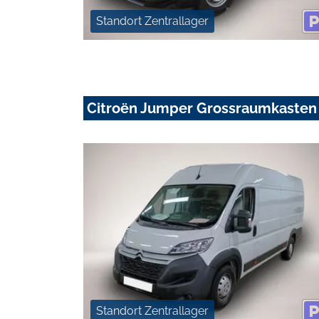
Standort Zentrallager
Citroën Jumper Grossraumkasten
Standort Zentrallager