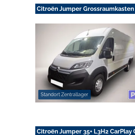
Citroën Jumper Grossraumkasten
Standort Zentrallager
Citroën Jumper 35+ L3H2 CarPlay