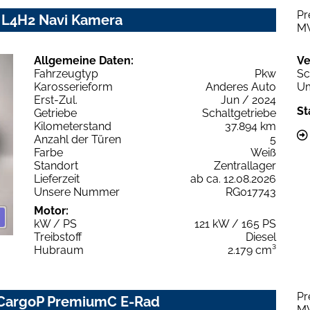
Pr
 L4H2 Navi Kamera
M
Allgemeine Daten:
Ve
Fahrzeugtyp
Pkw
Sc
Karosserieform
Anderes Auto
Um
Erst-Zul.
Jun / 2024
St
Getriebe
Schaltgetriebe
Kilometerstand
37.894 km
Anzahl der Türen
5
Farbe
Weiß
Standort
Zentrallager
Lieferzeit
ab ca. 12.08.2026
Unsere Nummer
RG017743
Motor:
kW / PS
121 kW / 165 PS
Treibstoff
Diesel
Hubraum
2.179 cm³
Pr
 CargoP PremiumC E-Rad
M