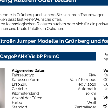
gebote in Grünberg und sichern Sie sich Ihren Traumwagen.
len lässt fast keine Wünsche offen.
en technologischen Features suchen oder sich für ein preiswe
hnen eine breite Palette an Optionen.
itroën Jumper Modelle in Grünberg und for
Pr
 CargoP AHK VisibP PremC
M
Allgemeine Daten:
Ve
Fahrzeugtyp
Pkw
Kr
Karosserieform
Van / Kleinbus
C
Erst-Zul.
Feb / 2026
C
Getriebe
Automatik
Um
Kilometerstand
10 km
St
Anzahl der Türen
5
Farbe
Weiß
Standort
Zentrallager