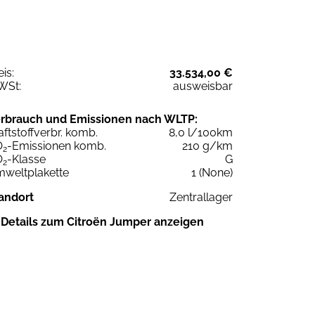
eis:
33.534,00 €
WSt:
ausweisbar
rbrauch und Emissionen nach WLTP:
aftstoffverbr. komb.
8,0 l/100km
O
-Emissionen komb.
210 g/km
2
O
-Klasse
G
2
weltplakette
1 (None)
andort
Zentrallager
Details zum Citroën Jumper anzeigen