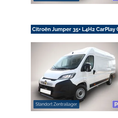
Citroën Jumper 35+ L4H2 CarPlay
Standort Zentrallager