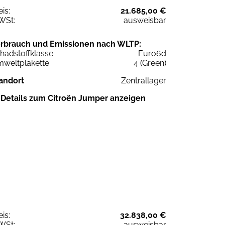
eis:
21.685,00 €
WSt:
ausweisbar
rbrauch und Emissionen nach WLTP:
hadstoffklasse
Euro6d
weltplakette
4 (Green)
andort
Zentrallager
Details zum Citroën Jumper anzeigen
eis:
32.838,00 €
WSt:
ausweisbar