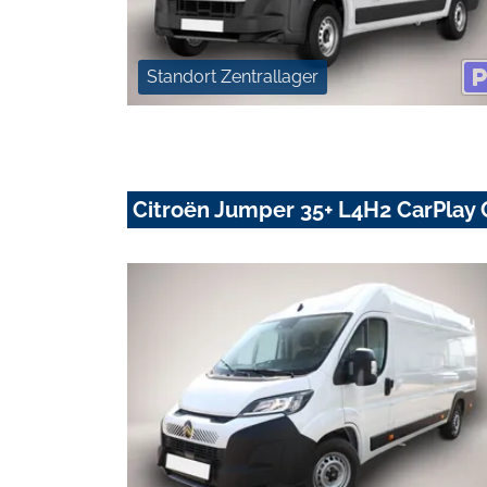
Standort Zentrallager
Citroën Jumper 35+ L4H2 CarPlay