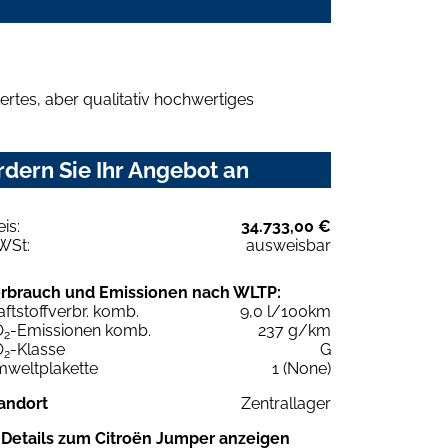
rtes, aber qualitativ hochwertiges
dern Sie Ihr Angebot an
eis:
34.733,00 €
WSt:
ausweisbar
rbrauch und Emissionen nach WLTP:
aftstoffverbr. komb.
9,0 l/100km
O
-Emissionen komb.
237 g/km
2
O
-Klasse
G
2
weltplakette
1 (None)
andort
Zentrallager
Details zum Citroën Jumper anzeigen