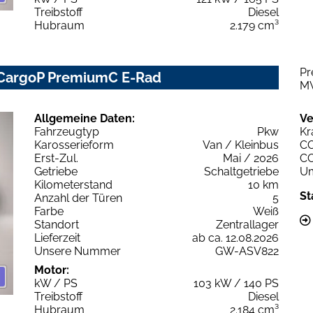
Treibstoff
Diesel
Hubraum
2.179 cm³
Pr
 CargoP PremiumC E-Rad
M
Allgemeine Daten:
Ve
Fahrzeugtyp
Pkw
Kr
Karosserieform
Van / Kleinbus
C
Erst-Zul.
Mai / 2026
C
Getriebe
Schaltgetriebe
Um
Kilometerstand
10 km
St
Anzahl der Türen
5
Farbe
Weiß
Standort
Zentrallager
Lieferzeit
ab ca. 12.08.2026
Unsere Nummer
GW-ASV822
Motor:
kW / PS
103 kW / 140 PS
Treibstoff
Diesel
Hubraum
2.184 cm³