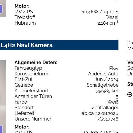
Motor:
kW / PS
103 kW / 140 PS
Treibstoff
Diesel
Hubraum
2.184 cm³
Pr
 L4H2 Navi Kamera
M
Allgemeine Daten:
Ve
Fahrzeugtyp
Pkw
Sc
Karosserieform
Anderes Auto
Um
Erst-Zul.
Jun / 2024
St
Getriebe
Schaltgetriebe
Kilometerstand
39.985 km
Anzahl der Türen
5
Farbe
Weiß
Standort
Zentrallager
Lieferzeit
ab ca. 12.08.2026
Unsere Nummer
RG017746
Motor:
kW / PS
121 kW / 165 PS