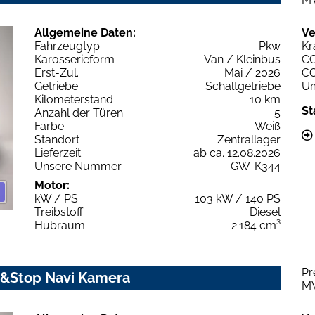
Allgemeine Daten:
Ve
Fahrzeugtyp
Pkw
Kr
Karosserieform
Van / Kleinbus
C
Erst-Zul.
Mai / 2026
C
Getriebe
Schaltgetriebe
Um
Kilometerstand
10 km
St
Anzahl der Türen
5
Farbe
Weiß
Standort
Zentrallager
Lieferzeit
ab ca. 12.08.2026
Unsere Nummer
GW-K344
Motor:
kW / PS
103 kW / 140 PS
Treibstoff
Diesel
Hubraum
2.184 cm³
Pr
t&Stop Navi Kamera
M