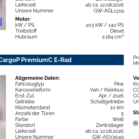
Lieferzeit
ab ca. 12.08.2026
Unsere Nummer
GW-AGL1319
Motor:
kW / PS
103 kW / 140 PS
Treibstoff
Diesel
Hubraum
2.184 cm³
Pr
 CargoP PremiumC E-Rad
M
Allgemeine Daten:
Ve
Fahrzeugtyp
Pkw
Kr
Karosserieform
Van / Kleinbus
C
Erst-Zul.
Apr / 2026
C
Getriebe
Schaltgetriebe
Um
Kilometerstand
10 km
St
Anzahl der Türen
5
Farbe
Weiß
Standort
Zentrallager
Lieferzeit
ab ca. 12.08.2026
Unsere Nummer
GW-ASV2049