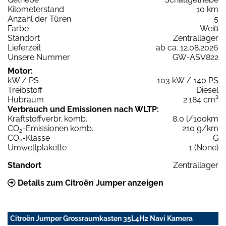
Kilometerstand
10 km
Anzahl der Türen
5
Farbe
Weiß
Standort
Zentrallager
Lieferzeit
ab ca. 12.08.2026
Unsere Nummer
GW-ASV822
Motor:
kW / PS
103 kW / 140 PS
Treibstoff
Diesel
Hubraum
2.184 cm³
Verbrauch und Emissionen nach WLTP:
Kraftstoffverbr. komb.
8,0 l/100km
CO
-Emissionen komb.
210 g/km
2
CO
-Klasse
G
2
Umweltplakette
1 (None)
Standort
Zentrallager
Details zum Citroën Jumper anzeigen
Citroën Jumper Grossraumkasten 35L4H2 Navi Kamera