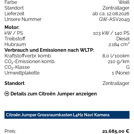
Farbe
Weiß
Standort
Zentrallager
Lieferzeit
ab ca. 12.08.2026
Unsere Nummer
GW-ASV2049
Motor:
kW / PS
103 kW / 140 PS
Treibstoff
Diesel
Hubraum
2.184 cm³
Verbrauch und Emissionen nach WLTP:
Kraftstoffverbr. komb.
8,0 l/100km
CO
-Emissionen komb.
210 g/km
2
CO
-Klasse
G
2
Umweltplakette
1 (None)
Standort
Zentrallager
Details zum Citroën Jumper anzeigen
Citroën Jumper Grossraumkasten L4H2 Navi Kamera
Preis:
21.685,00 €