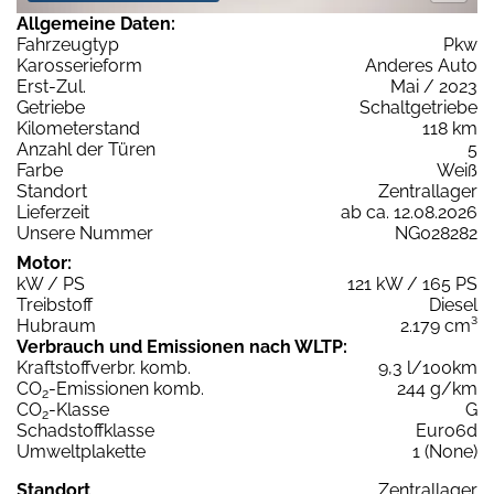
Allgemeine Daten:
Fahrzeugtyp
Pkw
Karosserieform
Anderes Auto
Erst-Zul.
Mai / 2023
Getriebe
Schaltgetriebe
Kilometerstand
118 km
Anzahl der Türen
5
Farbe
Weiß
Standort
Zentrallager
Lieferzeit
ab ca. 12.08.2026
Unsere Nummer
NG028282
Motor:
kW / PS
121 kW / 165 PS
Treibstoff
Diesel
Hubraum
2.179 cm³
Verbrauch und Emissionen nach WLTP:
Kraftstoffverbr. komb.
9,3 l/100km
CO
-Emissionen komb.
244 g/km
2
CO
-Klasse
G
2
Schadstoffklasse
Euro6d
Umweltplakette
1 (None)
Standort
Zentrallager