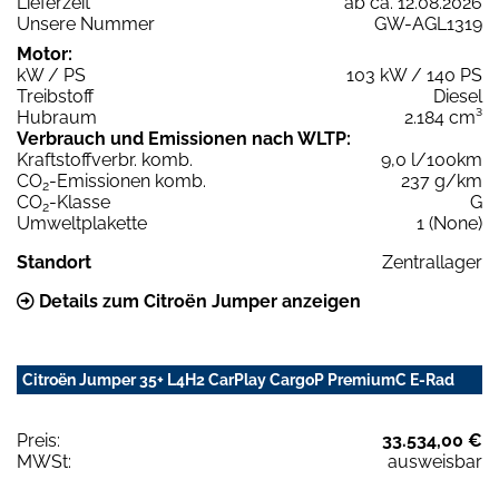
Lieferzeit
ab ca. 12.08.2026
Unsere Nummer
GW-AGL1319
Motor:
kW / PS
103 kW / 140 PS
Treibstoff
Diesel
Hubraum
2.184 cm³
Verbrauch und Emissionen nach WLTP:
Kraftstoffverbr. komb.
9,0 l/100km
CO
-Emissionen komb.
237 g/km
2
CO
-Klasse
G
2
Umweltplakette
1 (None)
Standort
Zentrallager
Details zum Citroën Jumper anzeigen
Citroën Jumper 35+ L4H2 CarPlay CargoP PremiumC E-Rad
Preis:
33.534,00 €
MWSt:
ausweisbar