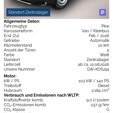
Standort Zentrallager
Allgemeine Daten:
Fahrzeugtyp
Pkw
Karosserieform
Van / Kleinbus
Erst-Zul.
Feb / 2026
Getriebe
Automatik
Kilometerstand
10 km
Anzahl der Türen
5
Farbe
Weiß
Standort
Zentrallager
Lieferzeit
ab ca. 12.08.2026
Unsere Nummer
GW-KOS291
Motor:
kW / PS
103 kW / 140 PS
Treibstoff
Diesel
Hubraum
2.184 cm³
Verbrauch und Emissionen nach WLTP:
Kraftstoffverbr. komb.
9,0 l/100km
CO
-Emissionen komb.
237 g/km
2
CO
-Klasse
G
2