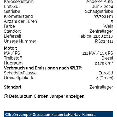
Karosserieform
Anderes Auto
Erst-Zul.
Jun / 2024
Getriebe
Schaltgetriebe
Kilometerstand
37.702 km
Anzahl der Türen
5
Farbe
Weiß
Standort
Zentrallager
Lieferzeit
ab ca. 12.08.2026
Unsere Nummer
RG024111
Motor:
kW / PS
121 kW / 165 PS
Treibstoff
Diesel
Hubraum
2.179 cm³
Verbrauch und Emissionen nach WLTP:
Schadstoffklasse
Euro6d
Umweltplakette
4 (Green)
Standort
Zentrallager
Details zum Citroën Jumper anzeigen
Citroën Jumper Grossraumkasten L4H2 Navi Kamera