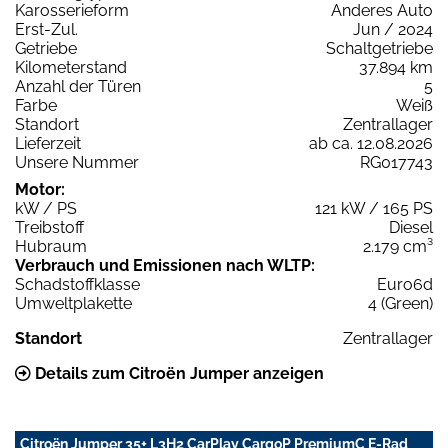
Karosserieform
Anderes Auto
Erst-Zul.
Jun / 2024
Getriebe
Schaltgetriebe
Kilometerstand
37.894 km
Anzahl der Türen
5
Farbe
Weiß
Standort
Zentrallager
Lieferzeit
ab ca. 12.08.2026
Unsere Nummer
RG017743
Motor:
kW / PS
121 kW / 165 PS
Treibstoff
Diesel
Hubraum
2.179 cm³
Verbrauch und Emissionen nach WLTP:
Schadstoffklasse
Euro6d
Umweltplakette
4 (Green)
Standort
Zentrallager
Details zum Citroën Jumper anzeigen
Citroën Jumper 35+ L3H2 CarPlay CargoP PremiumC E-Rad