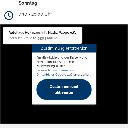
Sonntag
7.30 - 20.00 Uhr
Autohaus Hofmann, Inh. Nadja Pappe e.K.
Merlauer Straße 10, 35325 Mücke
Zustimmung erforderlich
Für die Aktivierung der Karten- und
Navigationsdienste ist Ihre
Zustimmung zu den
Datenschutzrichtlinien vom
Drittanbieter Google LLC
erforderlich.
Zustimmen und
aktivieren