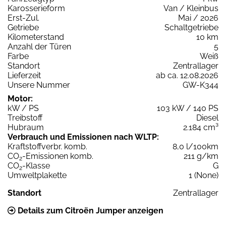
Karosserieform
Van / Kleinbus
Erst-Zul.
Mai / 2026
Getriebe
Schaltgetriebe
Kilometerstand
10 km
Anzahl der Türen
5
Farbe
Weiß
Standort
Zentrallager
Lieferzeit
ab ca. 12.08.2026
Unsere Nummer
GW-K344
Motor:
kW / PS
103 kW / 140 PS
Treibstoff
Diesel
Hubraum
2.184 cm³
Verbrauch und Emissionen nach WLTP:
Kraftstoffverbr. komb.
8,0 l/100km
CO
-Emissionen komb.
211 g/km
2
CO
-Klasse
G
2
Umweltplakette
1 (None)
Standort
Zentrallager
Details zum Citroën Jumper anzeigen