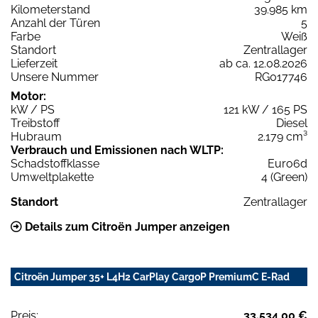
Kilometerstand
39.985 km
Anzahl der Türen
5
Farbe
Weiß
Standort
Zentrallager
Lieferzeit
ab ca. 12.08.2026
Unsere Nummer
RG017746
Motor:
kW / PS
121 kW / 165 PS
Treibstoff
Diesel
Hubraum
2.179 cm³
Verbrauch und Emissionen nach WLTP:
Schadstoffklasse
Euro6d
Umweltplakette
4 (Green)
Standort
Zentrallager
Details zum Citroën Jumper anzeigen
Citroën Jumper 35+ L4H2 CarPlay CargoP PremiumC E-Rad
Preis:
33.534,00 €