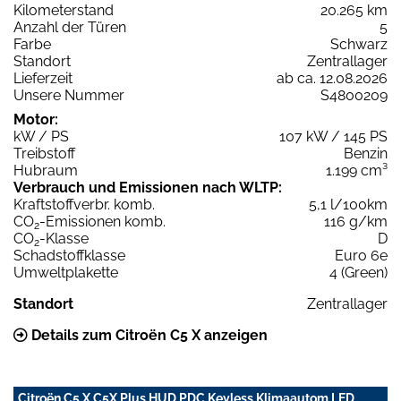
Kilometerstand
20.265 km
Anzahl der Türen
5
Farbe
Schwarz
Standort
Zentrallager
Lieferzeit
ab ca. 12.08.2026
Unsere Nummer
S4800209
Motor:
kW / PS
107 kW / 145 PS
Treibstoff
Benzin
Hubraum
1.199 cm³
Verbrauch und Emissionen nach WLTP:
Kraftstoffverbr. komb.
5,1 l/100km
CO
-Emissionen komb.
116 g/km
2
CO
-Klasse
D
2
Schadstoffklasse
Euro 6e
Umweltplakette
4 (Green)
Standort
Zentrallager
Details zum Citroën C5 X anzeigen
Citroën C5 X C5X Plus HUD PDC Keyless Klimaautom LED