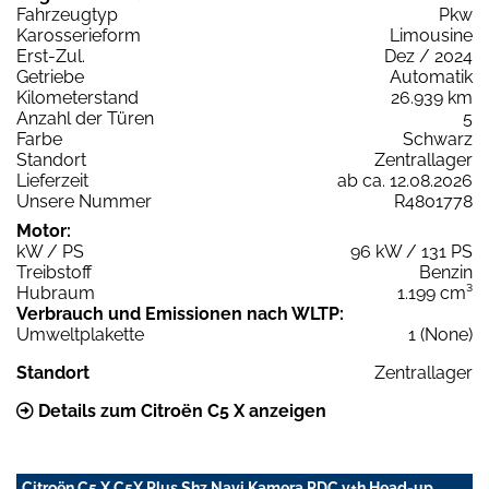
Fahrzeugtyp
Pkw
Karosserieform
Limousine
Erst-Zul.
Dez / 2024
Getriebe
Automatik
Kilometerstand
26.939 km
Anzahl der Türen
5
Farbe
Schwarz
Standort
Zentrallager
Lieferzeit
ab ca. 12.08.2026
Unsere Nummer
R4801778
Motor:
kW / PS
96 kW / 131 PS
Treibstoff
Benzin
Hubraum
1.199 cm³
Verbrauch und Emissionen nach WLTP:
Umweltplakette
1 (None)
Standort
Zentrallager
Details zum Citroën C5 X anzeigen
Citroën C5 X C5X Plus Shz Navi Kamera PDC v+h Head-up