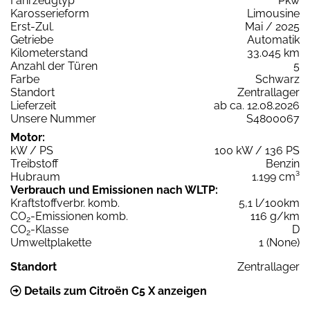
Fahrzeugtyp
Pkw
Karosserieform
Limousine
Erst-Zul.
Mai / 2025
Getriebe
Automatik
Kilometerstand
33.045 km
Anzahl der Türen
5
Farbe
Schwarz
Standort
Zentrallager
Lieferzeit
ab ca. 12.08.2026
Unsere Nummer
S4800067
Motor:
kW / PS
100 kW / 136 PS
Treibstoff
Benzin
Hubraum
1.199 cm³
Verbrauch und Emissionen nach WLTP:
Kraftstoffverbr. komb.
5,1 l/100km
CO
-Emissionen komb.
116 g/km
2
CO
-Klasse
D
2
Umweltplakette
1 (None)
Standort
Zentrallager
Details zum Citroën C5 X anzeigen