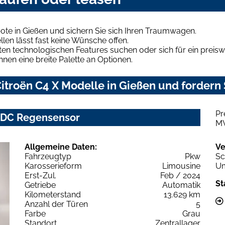
ote in Gießen und sichern Sie sich Ihren Traumwagen.
len lässt fast keine Wünsche offen.
en technologischen Features suchen oder sich für ein preiswe
hnen eine breite Palette an Optionen.
troën C4 X Modelle in Gießen und fordern 
Pr
 PDC Regensensor
M
Allgemeine Daten:
Ve
Fahrzeugtyp
Pkw
Sc
Karosserieform
Limousine
Um
Erst-Zul.
Feb / 2024
St
Getriebe
Automatik
Kilometerstand
13.629 km
Anzahl der Türen
5
Farbe
Grau
Standort
Zentrallager