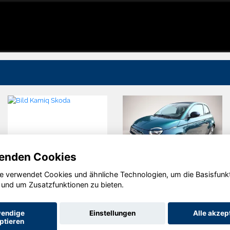
enden Cookies
e verwendet Cookies und ähnliche Technologien, um die Basisfunk
Fiat 500
Dacia
 und um Zusatzfunktionen zu bieten.
Sandero
endige
Einstellungen
Alle akzep
ptieren
Startseite
Datenschutz
Impressum
AGB