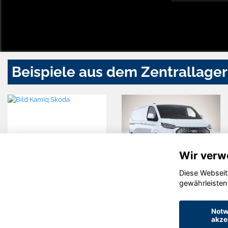
Beispiele aus dem Zentrallager
Wir verw
Diese Webseit
Ford Transit
Skoda
gewährleisten
Custom
Kamiq
Notw
akze