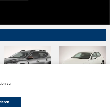
tion zu
Volkswagen
Citroën C3
Polo
tieren
AGB (Service)
AGB (Teile)
AGB (Gebrauchtwagen)
Widerruf