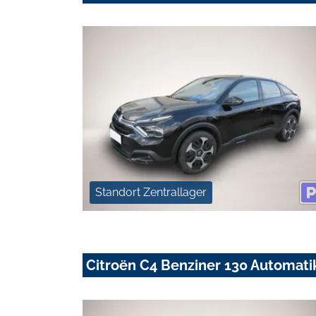
Standort Zentrallager
Citroën C4 Benziner 130 Automat