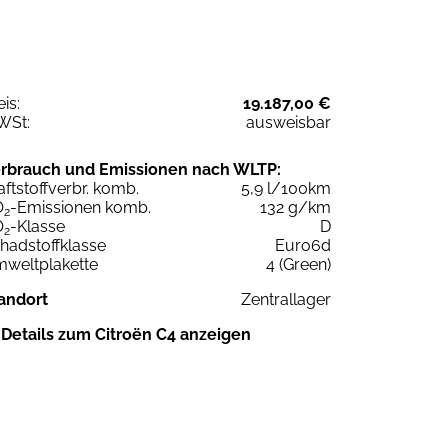
eis:
19.187,00 €
WSt:
ausweisbar
rbrauch und Emissionen nach WLTP:
aftstoffverbr. komb.
5,9 l/100km
O
-Emissionen komb.
132 g/km
2
O
-Klasse
D
2
hadstoffklasse
Euro6d
weltplakette
4 (Green)
andort
Zentrallager
Details zum Citroën C4 anzeigen