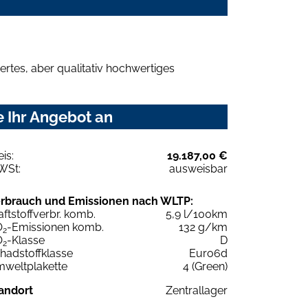
rtes, aber qualitativ hochwertiges
e Ihr Angebot an
eis:
19.187,00 €
WSt:
ausweisbar
rbrauch und Emissionen nach WLTP:
aftstoffverbr. komb.
5,9 l/100km
O
-Emissionen komb.
132 g/km
2
O
-Klasse
D
2
hadstoffklasse
Euro6d
weltplakette
4 (Green)
andort
Zentrallager