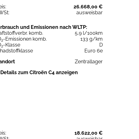
eis:
26.668,00 €
WSt:
ausweisbar
rbrauch und Emissionen nach WLTP:
aftstoffverbr. komb.
5,9 l/100km
O
-Emissionen komb.
133 g/km
2
O
-Klasse
D
2
hadstoffklasse
Euro 6e
andort
Zentrallager
Details zum Citroën C4 anzeigen
eis:
18.622,00 €
WSt:
ausweisbar