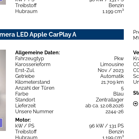
Treibstoff
Benzin
Hubraum
1.199 cm³
Pr
amera LED Apple CarPlay A
M
Allgemeine Daten:
Ve
Fahrzeugtyp
Pkw
Kr
Karosserieform
Limousine
C
Erst-Zul.
Nov / 2023
C
Getriebe
Automatik
Sc
Kilometerstand
21.709 km
Um
Anzahl der Türen
5
St
Farbe
Blau
Standort
Zentrallager
Lieferzeit
ab ca. 12.08.2026
Unsere Nummer
2244-26
Motor:
kW / PS
96 kW / 131 PS
Treibstoff
Benzin
Hubraum
1.199 cm³