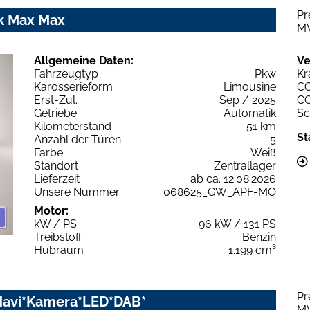
Pr
ik Max Max
M
Allgemeine Daten:
Ve
Fahrzeugtyp
Pkw
Kr
Karosserieform
Limousine
C
Erst-Zul.
Sep / 2025
C
Getriebe
Automatik
Sc
Kilometerstand
51 km
St
Anzahl der Türen
5
Farbe
Weiß
Standort
Zentrallager
Lieferzeit
ab ca. 12.08.2026
Unsere Nummer
068625_GW_APF-MO
Motor:
kW / PS
96 kW / 131 PS
Treibstoff
Benzin
Hubraum
1.199 cm³
Pr
*Navi*Kamera*LED*DAB*
M