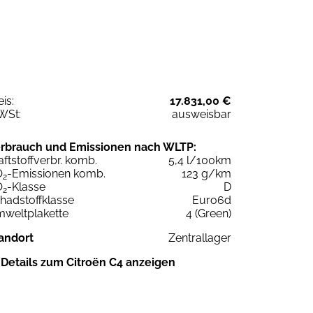
eis:
17.831,00 €
WSt:
ausweisbar
rbrauch und Emissionen nach WLTP:
aftstoffverbr. komb.
5,4 l/100km
O
-Emissionen komb.
123 g/km
2
O
-Klasse
D
2
hadstoffklasse
Euro6d
weltplakette
4 (Green)
andort
Zentrallager
Details zum Citroën C4 anzeigen