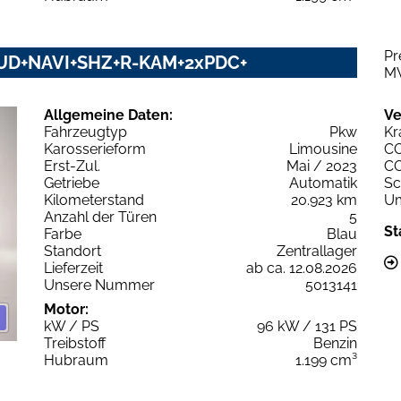
Pr
+HUD+NAVI+SHZ+R-KAM+2xPDC+
M
Allgemeine Daten:
Ve
Fahrzeugtyp
Pkw
Kr
Karosserieform
Limousine
C
Erst-Zul.
Mai / 2023
C
Getriebe
Automatik
Sc
Kilometerstand
20.923 km
Um
Anzahl der Türen
5
St
Farbe
Blau
Standort
Zentrallager
Lieferzeit
ab ca. 12.08.2026
Unsere Nummer
5013141
Motor:
kW / PS
96 kW / 131 PS
Treibstoff
Benzin
Hubraum
1.199 cm³