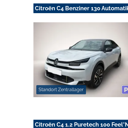
Citroën C4 Benziner 130 Automat
Standort Zentrallager
Citroën C4 1.2 Puretech 100 Feel