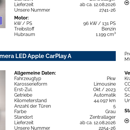
Lieferzeit
ab ca. 12.08.2026
Unsere Nummer
2741-26
Motor:
kW / PS
96 kW / 131 PS
Treibstoff
Benzin
Hubraum
1.199 cm³
Pr
amera LED Apple CarPlay A
M
Allgemeine Daten:
Ve
Fahrzeugtyp
Pkw
Kr
Karosserieform
Limousine
C
Erst-Zul.
Okt / 2023
C
Getriebe
Automatik
Sc
Kilometerstand
44.097 km
Um
Anzahl der Türen
5
St
Farbe
Grau
Standort
Zentrallager
Lieferzeit
ab ca. 12.08.2026
Unsere Nummer
2254-26