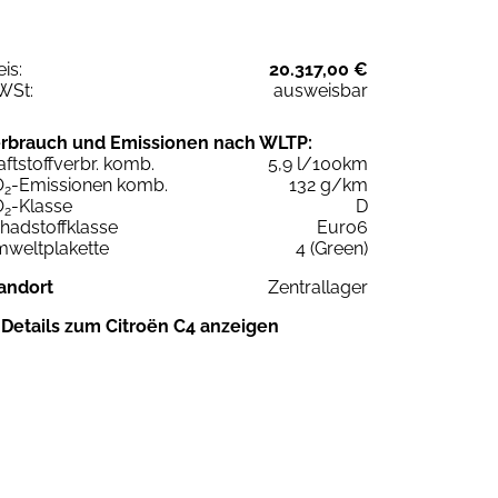
eis:
20.317,00 €
WSt:
ausweisbar
rbrauch und Emissionen nach WLTP:
aftstoffverbr. komb.
5,9 l/100km
O
-Emissionen komb.
132 g/km
2
O
-Klasse
D
2
hadstoffklasse
Euro6
weltplakette
4 (Green)
andort
Zentrallager
Details zum Citroën C4 anzeigen