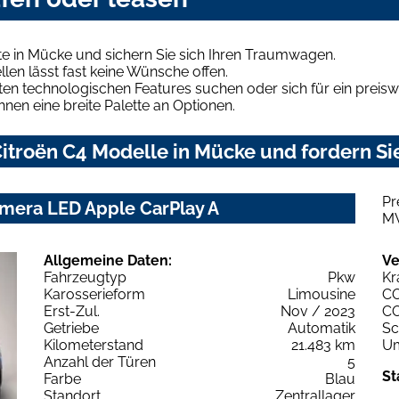
e in Mücke und sichern Sie sich Ihren Traumwagen.
len lässt fast keine Wünsche offen.
en technologischen Features suchen oder sich für ein preiswe
hnen eine breite Palette an Optionen.
itroën C4 Modelle in Mücke und fordern Si
Pr
amera LED Apple CarPlay A
M
Allgemeine Daten:
Ve
Fahrzeugtyp
Pkw
Kr
Karosserieform
Limousine
C
Erst-Zul.
Nov / 2023
C
Getriebe
Automatik
Sc
Kilometerstand
21.483 km
Um
Anzahl der Türen
5
St
Farbe
Blau
Standort
Zentrallager