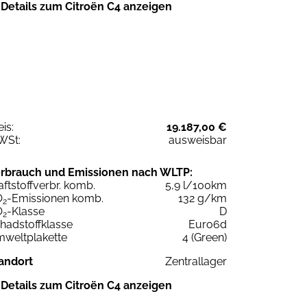
Details zum Citroën C4 anzeigen
eis:
19.187,00 €
WSt:
ausweisbar
rbrauch und Emissionen nach WLTP:
aftstoffverbr. komb.
5,9 l/100km
O
-Emissionen komb.
132 g/km
2
O
-Klasse
D
2
hadstoffklasse
Euro6d
weltplakette
4 (Green)
andort
Zentrallager
Details zum Citroën C4 anzeigen