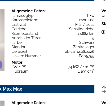
Allgemeine Daten:
Ve
Fahrzeugtyp
Pkw
Um
Karosserieform
Limousine
St
Erst-Zul.
Mär / 2022
Getriebe
Schaltgetriebe
Kilometerstand
13.882 km
Anzahl der Türen
5
Farbe
Schwarz
Standort
Zentrallager
Lieferzeit
ab ca. 12.08.2026
Unsere Nummer
E005755
Motor:
kW / PS
74 kW / 101 PS
Hubraum
1.199 cm³
Pr
ik Max Max
M
Allgemeine Daten:
Ve