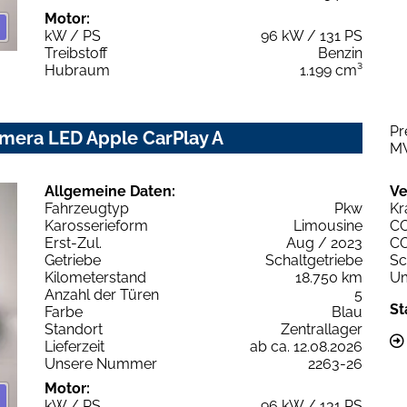
Motor:
kW / PS
96 kW / 131 PS
Treibstoff
Benzin
Hubraum
1.199 cm³
Pr
amera LED Apple CarPlay A
M
Allgemeine Daten:
Ve
Fahrzeugtyp
Pkw
Kr
Karosserieform
Limousine
C
Erst-Zul.
Aug / 2023
C
Getriebe
Schaltgetriebe
Sc
Kilometerstand
18.750 km
Um
Anzahl der Türen
5
St
Farbe
Blau
Standort
Zentrallager
Lieferzeit
ab ca. 12.08.2026
Unsere Nummer
2263-26
Motor:
kW / PS
96 kW / 131 PS