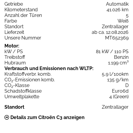
Getriebe
Automatik
Kilometerstand
41.026 km
Anzahl der Türen
5
Farbe
Weiß
Standort
Zentrallager
Lieferzeit
ab ca. 12.08.2026
Unsere Nummer
MT652369
Motor:
kW / PS
81 kW / 110 PS
Treibstoff
Benzin
Hubraum
1.199 cm³
Verbrauch und Emissionen nach WLTP:
Kraftstoffverbr. komb.
5,9 l/100km
CO
-Emissionen komb.
135 g/km
2
CO
-Klasse
D
2
Schadstoffklasse
Euro6d
Umweltplakette
4 (Green)
Standort
Zentrallager
Details zum Citroën C3 anzeigen