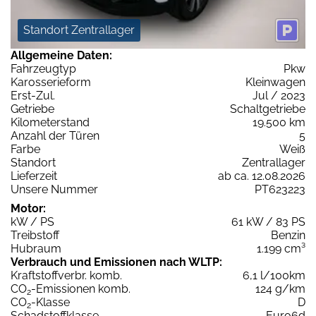
Standort Zentrallager
Allgemeine Daten:
Fahrzeugtyp
Pkw
Karosserieform
Kleinwagen
Erst-Zul.
Jul / 2023
Getriebe
Schaltgetriebe
Kilometerstand
19.500 km
Anzahl der Türen
5
Farbe
Weiß
Standort
Zentrallager
Lieferzeit
ab ca. 12.08.2026
Unsere Nummer
PT623223
Motor:
kW / PS
61 kW / 83 PS
Treibstoff
Benzin
Hubraum
1.199 cm³
Verbrauch und Emissionen nach WLTP:
Kraftstoffverbr. komb.
6,1 l/100km
CO
-Emissionen komb.
124 g/km
2
CO
-Klasse
D
2
Schadstoffklasse
Euro6d