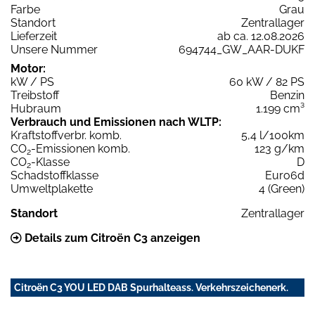
Farbe
Grau
Standort
Zentrallager
Lieferzeit
ab ca. 12.08.2026
Unsere Nummer
694744_GW_AAR-DUKF
Motor:
kW / PS
60 kW / 82 PS
Treibstoff
Benzin
Hubraum
1.199 cm³
Verbrauch und Emissionen nach WLTP:
Kraftstoffverbr. komb.
5,4 l/100km
CO
-Emissionen komb.
123 g/km
2
CO
-Klasse
D
2
Schadstoffklasse
Euro6d
Umweltplakette
4 (Green)
Standort
Zentrallager
Details zum Citroën C3 anzeigen
Citroën C3 YOU LED DAB Spurhalteass. Verkehrszeichenerk.