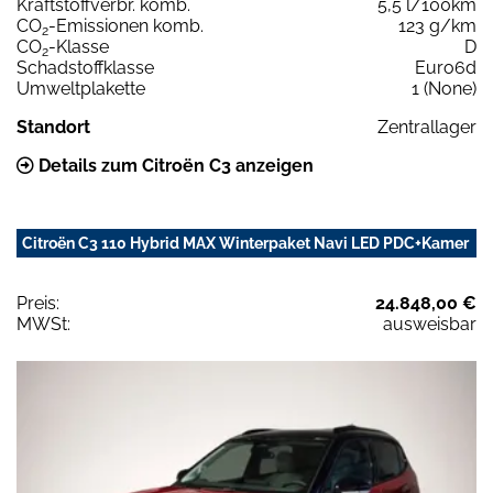
Kraftstoffverbr. komb.
5,5 l/100km
CO
-Emissionen komb.
123 g/km
2
CO
-Klasse
D
2
Schadstoffklasse
Euro6d
Umweltplakette
1 (None)
Standort
Zentrallager
Details zum Citroën C3 anzeigen
Citroën C3 110 Hybrid MAX Winterpaket Navi LED PDC+Kamer
Preis:
24.848,00 €
MWSt:
ausweisbar