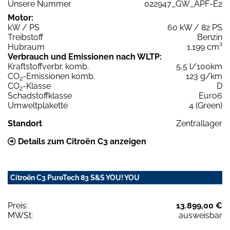
Unsere Nummer
022947_GW_APF-E2
Motor:
kW / PS
60 kW / 82 PS
Treibstoff
Benzin
Hubraum
1.199 cm³
Verbrauch und Emissionen nach WLTP:
Kraftstoffverbr. komb.
5,5 l/100km
CO
-Emissionen komb.
123 g/km
2
CO
-Klasse
D
2
Schadstoffklasse
Euro6
Umweltplakette
4 (Green)
Standort
Zentrallager
Details zum Citroën C3 anzeigen
Citroën C3 PureTech 83 S&S YOU! YOU
Preis:
13.899,00 €
MWSt:
ausweisbar