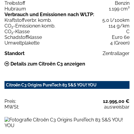
Treibstoff
Benzin
Hubraum
1.199 cm³
Verbrauch und Emissionen nach WLTP:
Kraftstoffverbr. komb.
5,0 l/100km
CO
-Emissionen komb.
114 g/km
2
CO
-Klasse
C
2
Schadstoffklasse
Euro 6e
Umweltplakette
4 (Green)
Standort
Zentrallager
Details zum Citroën C3 anzeigen
Citroën C3 Origins PureTech 83 S&S YOU! YOU
Preis:
12.995,00 €
MWSt:
ausweisbar