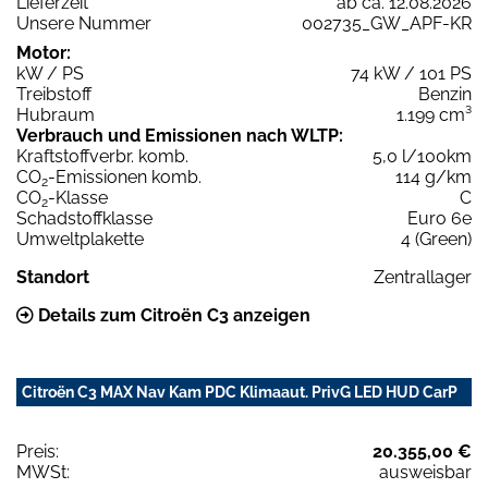
Lieferzeit
ab ca. 12.08.2026
Unsere Nummer
002735_GW_APF-KR
Motor:
kW / PS
74 kW / 101 PS
Treibstoff
Benzin
Hubraum
1.199 cm³
Verbrauch und Emissionen nach WLTP:
Kraftstoffverbr. komb.
5,0 l/100km
CO
-Emissionen komb.
114 g/km
2
CO
-Klasse
C
2
Schadstoffklasse
Euro 6e
Umweltplakette
4 (Green)
Standort
Zentrallager
Details zum Citroën C3 anzeigen
Citroën C3 MAX Nav Kam PDC Klimaaut. PrivG LED HUD CarP
Preis:
20.355,00 €
MWSt:
ausweisbar