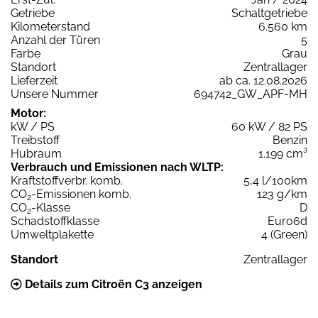
Getriebe
Schaltgetriebe
Kilometerstand
6.560 km
Anzahl der Türen
5
Farbe
Grau
Standort
Zentrallager
Lieferzeit
ab ca. 12.08.2026
Unsere Nummer
694742_GW_APF-MH
Motor:
kW / PS
60 kW / 82 PS
Treibstoff
Benzin
Hubraum
1.199 cm³
Verbrauch und Emissionen nach WLTP:
Kraftstoffverbr. komb.
5,4 l/100km
CO
-Emissionen komb.
123 g/km
2
CO
-Klasse
D
2
Schadstoffklasse
Euro6d
Umweltplakette
4 (Green)
Standort
Zentrallager
Details zum Citroën C3 anzeigen