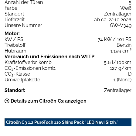
Anzahl der Türen
5
Farbe
Weiß
Standort
Zentrallager
Lieferzeit
ab ca. 22.10.2026
Unsere Nummer
GW-V349
Motor:
kW / PS
74 kW / 101 PS
Treibstoff
Benzin
Hubraum
1.199 cm³
Verbrauch und Emissionen nach WLTP:
Kraftstoffverbr. komb.
5,6 l/100km
CO
-Emissionen komb.
127 g/km
2
CO
-Klasse
D
2
Umweltplakette
1 (None)
Standort
Zentrallager
Details zum Citroën C3 anzeigen
Citroën C3 1.2 PureTech 110 Shine Pack *LED Navi Sitzh.*