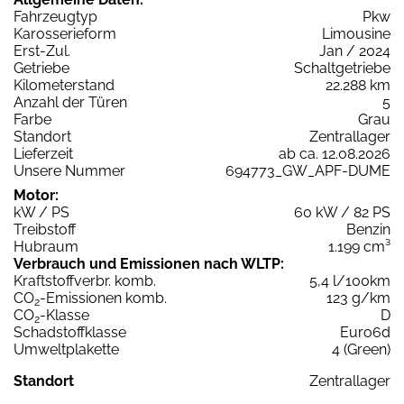
Fahrzeugtyp
Pkw
Karosserieform
Limousine
Erst-Zul.
Jan / 2024
Getriebe
Schaltgetriebe
Kilometerstand
22.288 km
Anzahl der Türen
5
Farbe
Grau
Standort
Zentrallager
Lieferzeit
ab ca. 12.08.2026
Unsere Nummer
694773_GW_APF-DUME
Motor:
kW / PS
60 kW / 82 PS
Treibstoff
Benzin
Hubraum
1.199 cm³
Verbrauch und Emissionen nach WLTP:
Kraftstoffverbr. komb.
5,4 l/100km
CO
-Emissionen komb.
123 g/km
2
CO
-Klasse
D
2
Schadstoffklasse
Euro6d
Umweltplakette
4 (Green)
Standort
Zentrallager