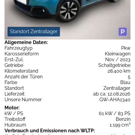
Standort Zentrallager
Allgemeine Daten:
Fahrzeugtyp
Pkw
Karosserieform
Kleinwagen
Erst-Zul.
Nov / 2023
Getriebe
Schaltgetriebe
Kilometerstand
28.400 km
Anzahl der Türen
5
Farbe
Blau
Standort
Zentrallager
Lieferzeit
ab ca. 12.08.2026
Unsere Nummer
GW-AHA1340
Motor:
kW / PS
61 kW / 83 PS
Treibstoff
Benzin
Hubraum
1.199 cm³
Verbrauch und Emissionen nach WLTP: