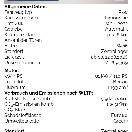
Allgemeine Daten:
Fahrzeugtyp
Pkw
Karosserieform
Limousine
Erst-Zul.
Jan / 2022
Getriebe
Automatik
Kilometerstand
41.026 km
Anzahl der Türen
5
Farbe
Weiß
Standort
Zentrallager
Lieferzeit
ab ca. 12.08.2026
Unsere Nummer
MT652369
Motor:
kW / PS
81 kW / 110 PS
Treibstoff
Benzin
Hubraum
1.199 cm³
Verbrauch und Emissionen nach WLTP:
Kraftstoffverbr. komb.
5,9 l/100km
CO
-Emissionen komb.
135 g/km
2
CO
-Klasse
D
2
Schadstoffklasse
Euro6d
Umweltplakette
4 (Green)
Standort
Zentrallager