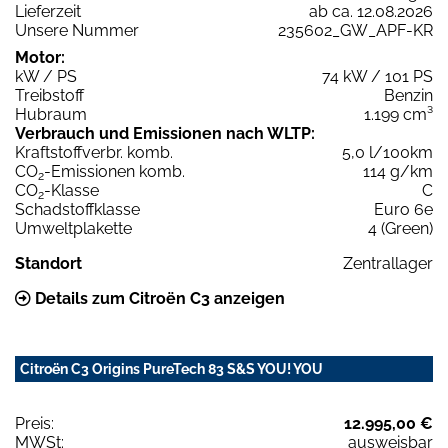
Lieferzeit
ab ca. 12.08.2026
Unsere Nummer
235602_GW_APF-KR
Motor:
kW / PS
74 kW / 101 PS
Treibstoff
Benzin
Hubraum
1.199 cm³
Verbrauch und Emissionen nach WLTP:
Kraftstoffverbr. komb.
5,0 l/100km
CO
-Emissionen komb.
114 g/km
2
CO
-Klasse
C
2
Schadstoffklasse
Euro 6e
Umweltplakette
4 (Green)
Standort
Zentrallager
Details zum Citroën C3 anzeigen
Citroën C3 Origins PureTech 83 S&S YOU! YOU
Preis:
12.995,00 €
MWSt:
ausweisbar