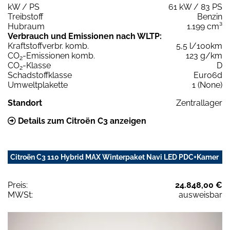
kW / PS
61 kW / 83 PS
Treibstoff
Benzin
Hubraum
1.199 cm³
Verbrauch und Emissionen nach WLTP:
Kraftstoffverbr. komb.
5,5 l/100km
CO
-Emissionen komb.
123 g/km
2
CO
-Klasse
D
2
Schadstoffklasse
Euro6d
Umweltplakette
1 (None)
Standort
Zentrallager
Details zum Citroën C3 anzeigen
Citroën C3 110 Hybrid MAX Winterpaket Navi LED PDC+Kamer
Preis:
24.848,00 €
MWSt:
ausweisbar