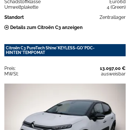
Schadstoffklasse
Euro6d
Umweltplakette
4 (Green)
Standort
Zentrallager
Details zum Citroën C3 anzeigen
Citroën C3 PureTech Shine*KEYLESS-GO*PDC-
HINTEN*TEMPOMAT
Preis:
13.097,00 €
MWSt:
ausweisbar