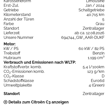
Karosserieform
Limousine
Erst-Zul.
Jan / 2024
Getriebe
Schaltgetriebe
Kilometerstand
40.715 km
Anzahl der Türen
5
Farbe
Grau
Standort
Zentrallager
Lieferzeit
ab ca. 12.08.2026
Unsere Nummer
694744_GW_AAR-DUKF
Motor:
kW / PS
60 kW / 82 PS
Treibstoff
Benzin
Hubraum
1.199 cm³
Verbrauch und Emissionen nach WLTP:
Kraftstoffverbr. komb.
5,4 l/100km
CO
-Emissionen komb.
123 g/km
2
CO
-Klasse
D
2
Schadstoffklasse
Euro6d
Umweltplakette
4 (Green)
Standort
Zentrallager
Details zum Citroën C3 anzeigen