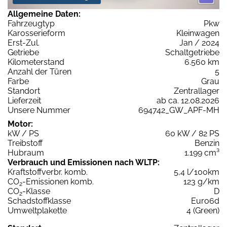
Allgemeine Daten:
Fahrzeugtyp
Pkw
Karosserieform
Kleinwagen
Erst-Zul.
Jan / 2024
Getriebe
Schaltgetriebe
Kilometerstand
6.560 km
Anzahl der Türen
5
Farbe
Grau
Standort
Zentrallager
Lieferzeit
ab ca. 12.08.2026
Unsere Nummer
694742_GW_APF-MH
Motor:
kW / PS
60 kW / 82 PS
Treibstoff
Benzin
Hubraum
1.199 cm³
Verbrauch und Emissionen nach WLTP:
Kraftstoffverbr. komb.
5,4 l/100km
CO
-Emissionen komb.
123 g/km
2
CO
-Klasse
D
2
Schadstoffklasse
Euro6d
Umweltplakette
4 (Green)