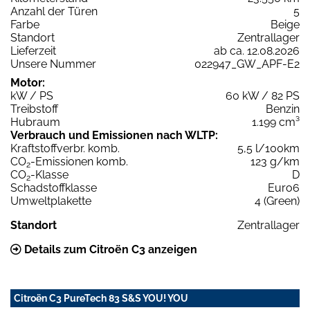
Anzahl der Türen
5
Farbe
Beige
Standort
Zentrallager
Lieferzeit
ab ca. 12.08.2026
Unsere Nummer
022947_GW_APF-E2
Motor:
kW / PS
60 kW / 82 PS
Treibstoff
Benzin
Hubraum
1.199 cm³
Verbrauch und Emissionen nach WLTP:
Kraftstoffverbr. komb.
5,5 l/100km
CO
-Emissionen komb.
123 g/km
2
CO
-Klasse
D
2
Schadstoffklasse
Euro6
Umweltplakette
4 (Green)
Standort
Zentrallager
Details zum Citroën C3 anzeigen
Citroën C3 PureTech 83 S&S YOU! YOU