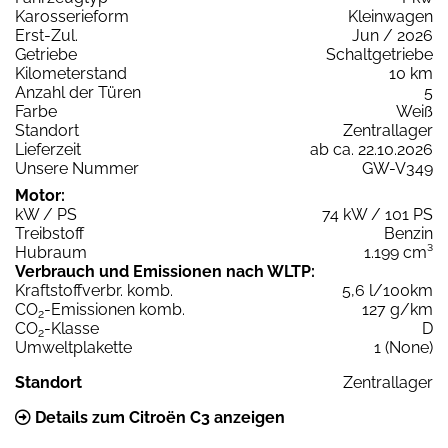
Karosserieform
Kleinwagen
Erst-Zul.
Jun / 2026
Getriebe
Schaltgetriebe
Kilometerstand
10 km
Anzahl der Türen
5
Farbe
Weiß
Standort
Zentrallager
Lieferzeit
ab ca. 22.10.2026
Unsere Nummer
GW-V349
Motor:
kW / PS
74 kW / 101 PS
Treibstoff
Benzin
Hubraum
1.199 cm³
Verbrauch und Emissionen nach WLTP:
Kraftstoffverbr. komb.
5,6 l/100km
CO
-Emissionen komb.
127 g/km
2
CO
-Klasse
D
2
Umweltplakette
1 (None)
Standort
Zentrallager
Details zum Citroën C3 anzeigen