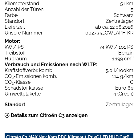
Kilometerstand
51 km
Anzahl der Türen
5
Farbe
Schwarz
Standort
Zentrallager
Lieferzeit
ab ca. 12.08.2026
Unsere Nummer
002735_GW_APF-KR
Motor:
kW / PS
74 kW / 101 PS
Treibstoff
Benzin
Hubraum
1.199 cm³
Verbrauch und Emissionen nach WLTP:
Kraftstoffverbr. komb.
5,0 l/100km
CO
-Emissionen komb.
114 g/km
2
CO
-Klasse
C
2
Schadstoffklasse
Euro 6e
Umweltplakette
4 (Green)
Standort
Zentrallager
Details zum Citroën C3 anzeigen
Citroën C3 MAX Nav Kam PDC Klimaaut. PrivG LED HUD CarP