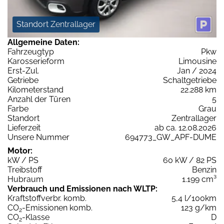
Standort Zentrallager
Allgemeine Daten:
Fahrzeugtyp
Pkw
Karosserieform
Limousine
Erst-Zul.
Jan / 2024
Getriebe
Schaltgetriebe
Kilometerstand
22.288 km
Anzahl der Türen
5
Farbe
Grau
Standort
Zentrallager
Lieferzeit
ab ca. 12.08.2026
Unsere Nummer
694773_GW_APF-DUME
Motor:
kW / PS
60 kW / 82 PS
Treibstoff
Benzin
Hubraum
1.199 cm³
Verbrauch und Emissionen nach WLTP:
Kraftstoffverbr. komb.
5,4 l/100km
CO
-Emissionen komb.
123 g/km
2
CO
-Klasse
D
2