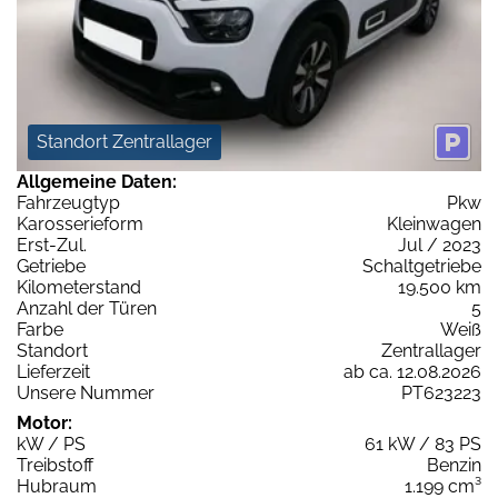
Standort Zentrallager
Allgemeine Daten:
Fahrzeugtyp
Pkw
Karosserieform
Kleinwagen
Erst-Zul.
Jul / 2023
Getriebe
Schaltgetriebe
Kilometerstand
19.500 km
Anzahl der Türen
5
Farbe
Weiß
Standort
Zentrallager
Lieferzeit
ab ca. 12.08.2026
Unsere Nummer
PT623223
Motor:
kW / PS
61 kW / 83 PS
Treibstoff
Benzin
Hubraum
1.199 cm³